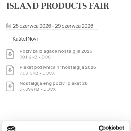
Multimedia
ISLAND PRODUCTS FAIR
Safe in Dalmatia
26 czerwca 2026 - 29 czerwca 2026
pl
Kaštel Novi
Poziv za izlagace nostalgija 2026
90,112 kB • DOC
+385 21 227 933
Plakat pozivnica hr nostalgija 2026
73,819 kB • DOCX
info@kastela-info.hr
Nostalgija eng poziv i plakat 26
57,894 kB • DOCX
Villa Nika, Kamberovo šetalište 30,
Wskazówki
21216 Kaštel Stari, Hrvatska