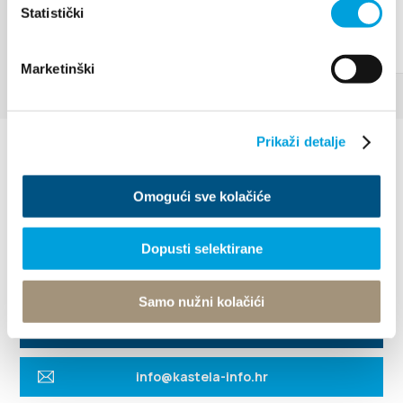
Statistički
Marketinški
Prikaži detalje
Omogući sve kolačiće
Dopusti selektirane
Villa Nika, Kamberovo šetalište 30
21216 Kaštel Stari, Hrvatska
Wskazówki
Samo nužni kolačići
+385 21 227 933
info@kastela-info.hr