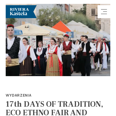
Odkryj
Destynacja
Co robić
WYDARZENIA
17th DAYS OF TRADITION,
Info
ECO ETHNO FAIR AND