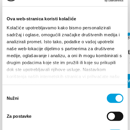
WYDARZENIA
Dowiedz się więcej
Ova web-stranica koristi kolačiće
Kolačiće upotrebljavamo kako bismo personalizirali
17 sierpnia 2026
8 maja 202
sadržaj i oglase, omogućili značajke društvenih medija i
analizirali promet. Isto tako, podatke o vašoj upotrebi
naše web-lokacije dijelimo s partnerima za društvene
Arias under the stars
The 25t
medije, oglašavanje i analizu, a oni ih mogu kombinirati s
Flower 
drugim podacima koje ste im pružili ili koje su prikupili
dok ste upotrebljavali njihove usluge. Nastavkom
CZYTAJ WIĘCEJ
korištenja naših internetskih stranica vi prihvaćate našu
CZYTAJ 
upotrebu kolačića.
Odabir
Nužni
pristanka
Za postavke