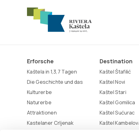
Erforsche
Destination
Kaštela in 1,3,7 Tagen
Kaštel Štafilić
Die Geschichte und das
Kaštel Novi
Kulturerbe
Kaštel Stari
Naturerbe
Kaštel Gomilica
Attraktionen
Kaštel Sućurac
Kastelaner Crljenak
Kaštel Kambelov
Miljenko und Dobrila
Kaštel Lukšić