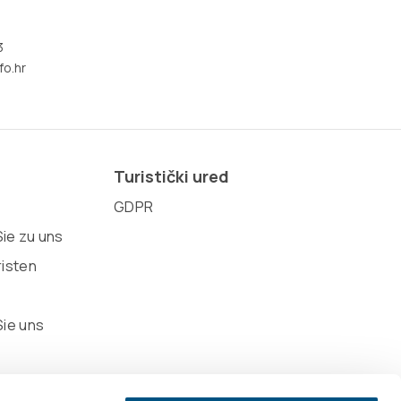
3
fo.hr
Turistički ured
GDPR
ie zu uns
risten
Sie uns