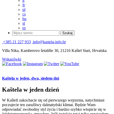
it
fr
pl
cs
hu
sl
es
+385 21 227 933
info@kastela-info.hr
Villa Nika, Kamberovo šetalište 30, 21216 Kaštel Stari, Hrvatska
Wskazówki
Kaštela w jeden, dwa, siedem dni
Kaštela w jeden dzień
W Kašteli zakochacie się od pierwszego wejrzenia, natychmiast
poczujecie ten zaraźliwy dalmatyński klimat. Będzie Wam
odpowiadać swobodny styl życia i bardzo szybko wtopicie się w
śródziemnomorską atmosferę. Jeśli jesteście tutaj tylko przejazdem