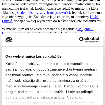
lub tylko na jeden dzień, zapragniecie tu wrócić i zostać dłużej, bo
niemożliwe jest w tak krótkim czasie zwiedzić to miasto, na które
składa się
siedem historycznych miejscowości
. Jednak tak całkiem z
tego nie rezygnujcie. Zwiedźcie jego centrum, malowniczy
Kaštel
Lukšić
, dodając swojej wycieczce do Kašteli szczyptę romantyzmu.
W miejscu tym od pokoleń opowiada się legendę o
Miljenku i
Dobrili
, nieszczęśliwych kochankach z XVII wieku. Żyli oni w
skłóconych rodzinach szlacheckich, a ich miłość skończyła się
tragicznie, niczym ta najbardziej znana z dramatu Szekspira Romeo
i Julia.
Od prawie czterech pełnych stuleci opowieść ta jest żywa w
Ova web-stranica koristi kolačiće
pieśniach i przedstawieniach, a co lato obchodzone są Dni Miljenka
i Dobrili - kasztelański festiwal miłości. Z
pałacu Dobrili Vitturi
,
Kolačiće upotrebljavamo kako bismo personalizirali
jednego z najpiękniejszych pałaców renesansowych, w którym
sadržaj i oglase, omogućili značajke društvenih medija i
dzisiaj znajduje się Muzeum Miasta Kaštela, do pałacu Miljenka
analizirali promet. Isto tako, podatke o vašoj upotrebi
Rušinić, opartego na morskiej skale potrzebujecie około dziesięciu
minut spokojnego spaceru wybrzeżem, a częścią składową tej
naše web-lokacije dijelimo s partnerima za društvene
kasztelańskiej opowieści jest też kościółek św. Jana nieopodal
medije, oglašavanje i analizu, a oni ih mogu kombinirati s
Rušinca, w którym para została pochowana. Na grobie nie ma
drugim podacima koje ste im pružili ili koje su prikupili
imion, lecz tylko miłosna dedykacja ujęta w dwóch słowach
Pokój
kochankom
.
dok ste upotrebljavali njihove usluge. Nastavkom
korištenja naših internetskih stranica vi prihvaćate našu
Jeśli jesteście miłośnikami światowego hitu
Gra o tron
, zamiast do