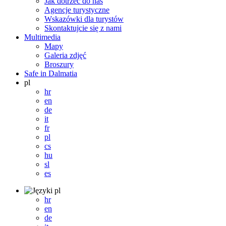
Jak dotrzeć do nas
Agencje turystyczne
Wskazówki dla turystów
Skontaktujcie się z nami
Multimedia
Mapy
Galeria zdjęć
Broszury
Safe in Dalmatia
pl
hr
en
de
it
fr
pl
cs
hu
sl
es
pl
hr
en
de