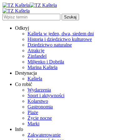
Odkryj
Kaštela w jeden, dwa, siedem dni
Historia i dziedzictwo kulturowe
Dziedzictwo naturalne
Atrakcje
Zinfandel
Miljenko i Dobrila
Marina Kaštela
Destynacja
Kaštela
Co robić
Wydarzenia
Sport i aktywności
Kolarstwo
Gastronomia
Plaże
Życie nocne
Marki
Info
Zakwaterowanie