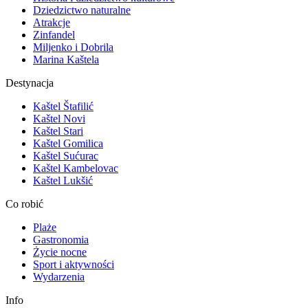
Dziedzictwo naturalne
Atrakcje
Zinfandel
Miljenko i Dobrila
Marina Kaštela
Destynacja
Kaštel Štafilić
Kaštel Novi
Kaštel Stari
Kaštel Gomilica
Kaštel Sućurac
Kaštel Kambelovac
Kaštel Lukšić
Co robić
Plaże
Gastronomia
Życie nocne
Sport i aktywności
Wydarzenia
Info