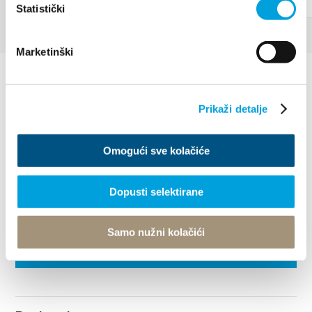
Statistički
Marketinški
Prikaži detalje
Omogući sve kolačiće
Villa Nika, Kamberovo šetalište 30
21216 Kaštel Stari, Hrvatska
Les directions
Dopusti selektirane
+385 21 227 933
Samo nužni kolačići
info@kastela-info.hr