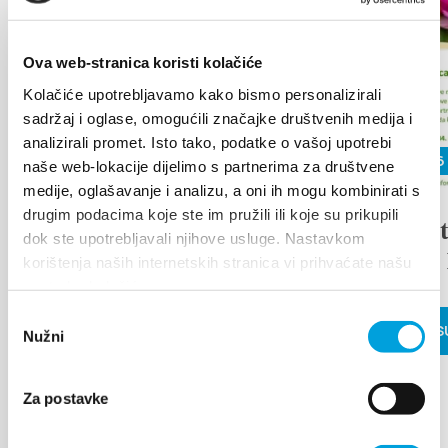
Ova web-stranica koristi kolačiće
Kolačiće upotrebljavamo kako bismo personalizirali
sadržaj i oglase, omogućili značajke društvenih medija i
analizirali promet. Isto tako, podatke o vašoj upotrebi
26 juin 2026 - 29 juin 2026
8 mai 2026
naše web-lokacije dijelimo s partnerima za društvene
medije, oglašavanje i analizu, a oni ih mogu kombinirati s
drugim podacima koje ste im pružili ili koje su prikupili
17th DAYS OF
The 25t
dok ste upotrebljavali njihove usluge. Nastavkom
TRADITION, ECO
Flower 
korištenja naših internetskih stranica vi prihvaćate našu
ETHNO FAIR AND
upotrebu kolačića.
ISLAND PRODUCTS
Odabir
LIRE LA S
Nužni
pristanka
FAIR
Za postavke
LIRE LA SUITE