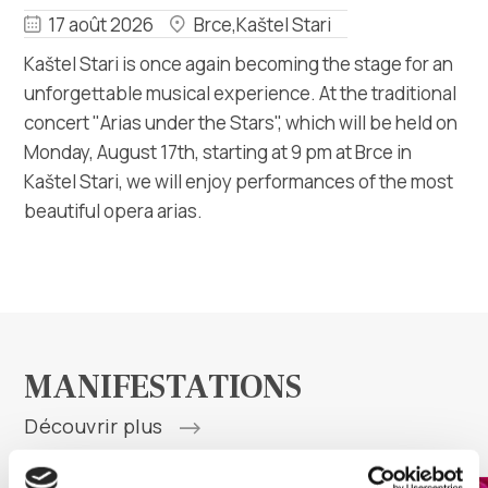
Multimédias
17 août 2026
Brce,Kaštel Stari
Kaštel Stari is once again becoming the stage for an
Office de tourisme
unforgettable musical experience. At the traditional
concert "Arias under the Stars", which will be held on
Safe in Dalmatia
Monday, August 17th, starting at 9 pm at Brce in
Kaštel Stari, we will enjoy performances of the most
fr
beautiful opera arias.
+385 21 227 933
info@kastela-info.hr
MANIFESTATIONS
Découvrir plus
Villa Nika, Kamberovo šetalište 30,
Les directions
21216 Kaštel Stari, Hrvatska