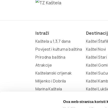
Istraži
Destinaci
Kaštela u 1,3,7 dana
Kaštel Štafil
Povijest i kulturna baština
Kaštel Novi
Prirodna baština
Kaštel Stari
Atrakcije
Kaštel Gomi
Kaštelanski crljenak
Kaštel Suću
Miljenko i Dobrila
Kaštel Kam
Marina Kaštela
Kaštel Lukši
Muzej grada Kaštela
Ova web-stranica koristi 
Knjižnica Kaštela