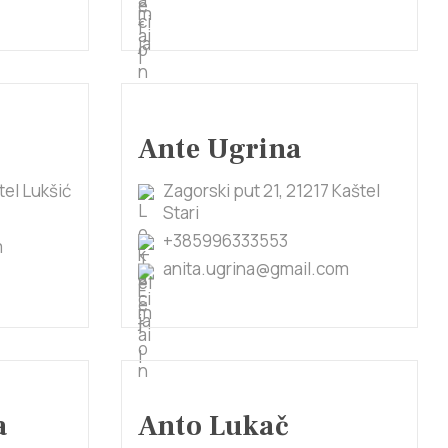
Ante Ugrina
tel Lukšić
Zagorski put 21, 21217 Kaštel
Stari
+385996333553
m
anita.ugrina@gmail.com
a
Anto Lukač