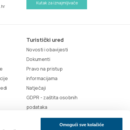
Kutak za iznajmljivače
.hr
Turistički ured
Novosti i obavijesti
Dokumenti
te
Pravo na pristup
cije
informacijama
redi
Natječaji
GDPR - zaštita osobnih
podataka
Omogući sve kolačiće