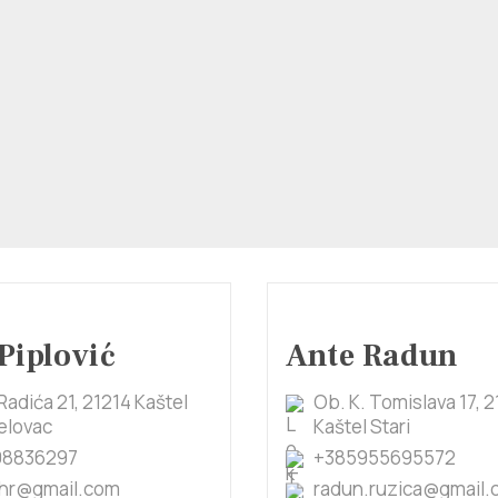
Piplović
Ante Radun
Radića 21, 21214 Kaštel
Ob. K. Tomislava 17, 2
lovac
Kaštel Stari
98836297
+385955695572
.hr@gmail.com
radun.ruzica@gmail.