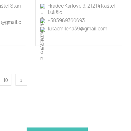
aštel Stari
Hradec Karlove 9, 21214 Kaštel
Lukšić
+385989360693
a@gmail.c
lukacmilena39@gmail.com
10
»