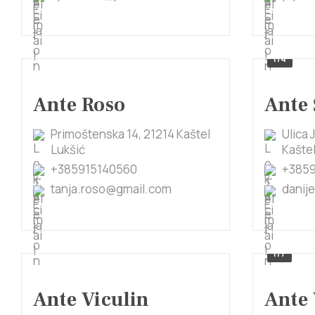
1/4
Ante Roso
Ante
Primoštenska 14, 21214 Kaštel
Ulica 
Lukšić
Kaštel
+385915140560
+385
tanja.roso@gmail.com
danij
1/7
Ante Viculin
Ante 