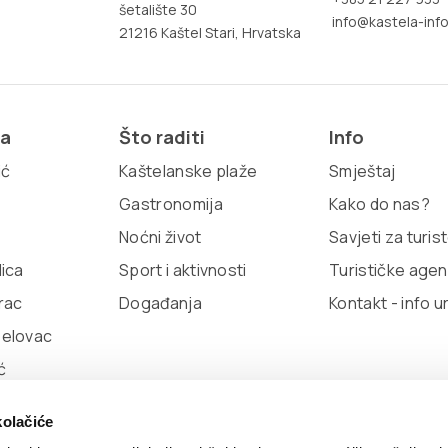
šetalište 30
info@kastela-info
21216 Kaštel Stari, Hrvatska
ja
Što raditi
Info
ić
Kaštelanske plaže
Smještaj
Gastronomija
Kako do nas?
Noćni život
Savjeti za turis
lica
Sport i aktivnosti
Turističke agen
rac
Događanja
Kontakt - info u
belovac
ć
kolačiće