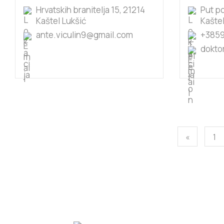
Hrvatskih branitelja 15, 21214
Put po
Kaštel Lukšić
Kaštel
ante.viculin9@gmail.com
+385
dokto
«
1