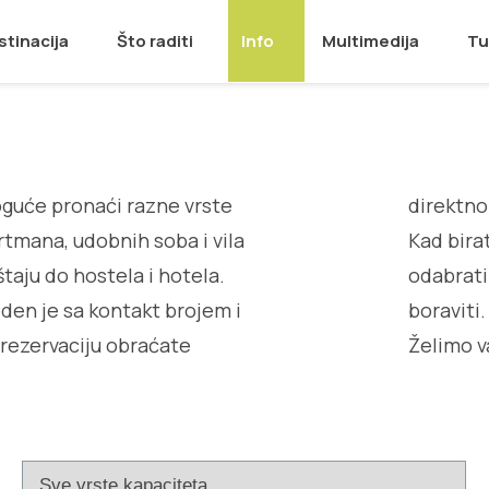
stinacija
Što raditi
Info
Multimedija
Tu
guće pronaći razne vrste
direktno
rtmana, udobnih soba i vila
Kad bira
taju do hostela i hotela.
odabrati
den je sa kontakt brojem i
boraviti
rezervaciju obraćate
Želimo v