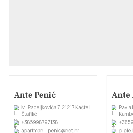
Ante Penić
Ante 
M. Radeljkovića 7, 21217 Kaštel
Pavla 
Štafilić
Kambe
+385998797138
+385
apartmani_penic@net.hr
piple