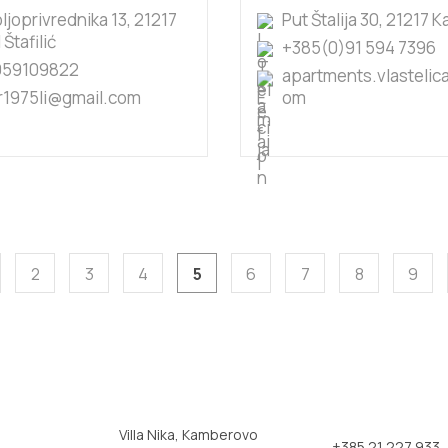
ljoprivrednika 13, 21217
Put Štalija 30, 21217 K
 Štafilić
+385(0)91 594 7396
959109822
apartments.vlastelic
r1975li@gmail.com
om
2
3
4
5
6
7
8
9
Villa Nika, Kamberovo
+385 21 227 933