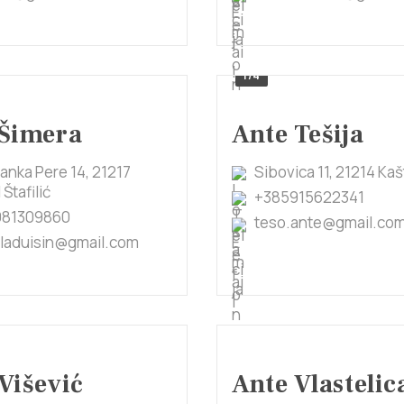
1/4
 Šimera
Ante Tešija
Janka Pere 14, 21217
Sibovica 11, 21214 Kaš
 Štafilić
+385915622341
981309860
teso.ante@gmail.co
eladuisin@gmail.com
Višević
Ante Vlastelic