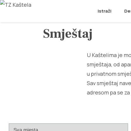
Istraži
De
Smještaj
U Kaštelima je mo
smještaja, od apa
u privatnom smješ
Sav smještaj nave
adresom pa se za 