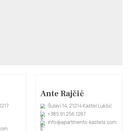
Ante Rajčić
1217
Šulavi 14, 21214 Kaštel Lukšić
+385 91 256 1287
info@apartments-kastela.com
com