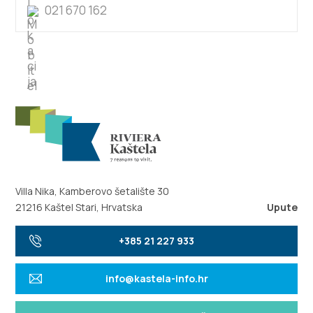
021 670 162
Villa Nika, Kamberovo šetalište 30
21216 Kaštel Stari, Hrvatska
Upute
+385 21 227 933
info@kastela-info.hr