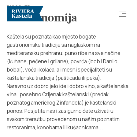
DISCOVER
Gastronomija
Kaštela su poznata kao mjesto bogate
gastronomske tradicije sa naglaskom na
mediteransku prehranu: puno ribe na sve načine
(kuhane, pečene i grilane), povrća (bob i Dani o
boba!), voća i kolača, a i mesni specijaliteti su
Istraži
kaštelanska tradicija (pašticada ili peka).
Naravno uz dobro jelo ide i dobro vino, a kaštelanska
Destinacija
vina , posebno Crljenak kaštelanski (predak
poznatog američkog Zinfandela) je kaštelanski
Što raditi
ponos. Posjetite nas i zasigurno ćete uživati u
svakom trenutku provedenom u našim poznatim
Info
restoranima, konobama ili kušaonicama...