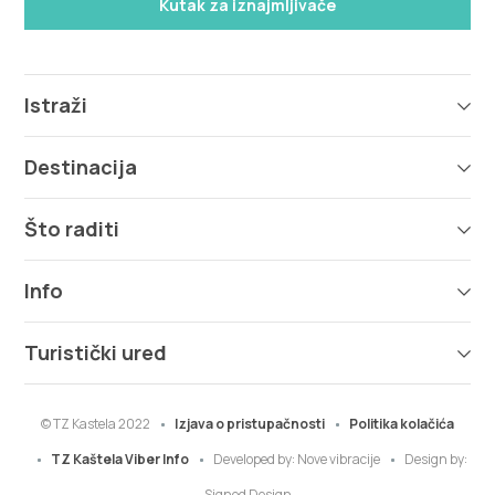
Kutak za iznajmljivače
Istraži
Destinacija
Što raditi
Info
Turistički ured
© TZ Kastela 2022
Izjava o pristupačnosti
Politika kolačića
TZ Kaštela Viber Info
Developed by:
Nove vibracije
Design by:
Signed Design