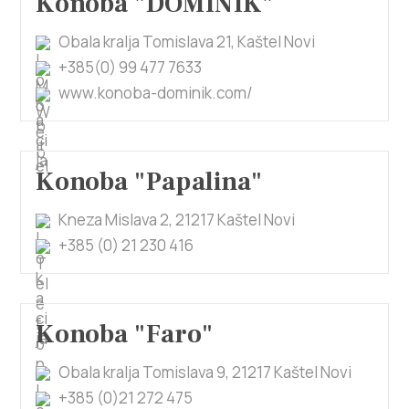
Konoba "DOMINIK"
Villa Nika, Kamberovo šetalište 30,
Upute
21216 Kaštel Stari, Hrvatska
Obala kralja Tomislava 21, Kaštel Novi
+385(0) 99 477 7633
www.konoba-dominik.com/
Konoba "Papalina"
Kneza Mislava 2, 21217 Kaštel Novi
+385 (0) 21 230 416
Konoba "Faro"
Obala kralja Tomislava 9, 21217 Kaštel Novi
+385 (0)21 272 475