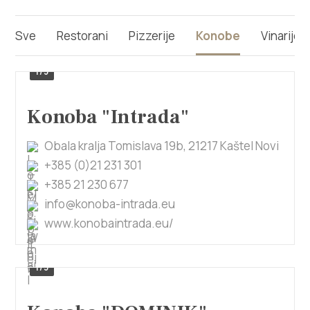
Multimedija
Sve
Restorani
Pizzerije
Konobe
Vinarije
Turistički ured
1/3
Safe in Dalmatia
Konoba "Intrada"
hr
Obala kralja Tomislava 19b, 21217 Kaštel Novi
+385 (0)21 231 301
+385 21 227 933
+385 21 230 677
info@konoba-intrada.eu
www.konobaintrada.eu/
info@kastela-info.hr
Kutak za iznajmljivače
1/3