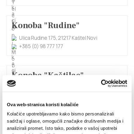
Konoba "Rudine"
Ulica Rudine 175, 21217 Kaštel Novi
+385 (0) 98 777 177
Konoba "Kaštilac"
Obala kralja Tomislava 39, 21216 Kaštel Stari
+385 (0) 21 247 466
Ova web-stranica koristi kolačiće
Kolačiće upotrebljavamo kako bismo personalizirali
sadržaj i oglase, omogućili značajke društvenih medija i
Konoba "Lemo"
analizirali promet. Isto tako, podatke o vašoj upotrebi