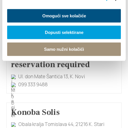
Konoba Tapun
Omogući sve kolačiće
Ivana Pavla II 345, 21217 K. Štafilić
095 377 0655
Dopusti selektirane
Samo nužni kolačići
Konoba Šponde-
reservation required
Ul. don Mate Šantića 13, K. Novi
099 333 9488
Konoba Solis
Obala kralja Tomislava 44, 21216 K. Stari