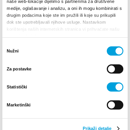
naše web-lokacije dijelimo s partnerima za društvene
Obala kralja Tomislava 5, 21216 Kaštel Stari
medije, oglašavanje i analizu, a oni ih mogu kombinirati s
+385 (0) 98 9535149
drugim podacima koje ste im pružili ili koje su prikupili
konoba-lemo.eatbu.hr/?lang=hr
dok ste upotrebljavali njihove usluge. Nastavkom
korištenja naših internetskih stranica vi prihvaćate našu
upotrebu kolačića.
Odabir
Konoba pizzeria "Lanterna"
Nužni
pristanka
Obala kralja Tomislava 24, 21217 Kaštel Novi
+385 (0) 91 573 2466
Za postavke
Statistički
Konoba pizzeria "Porat"
Marketinški
Obala kralja Tomislava 14, 21216 Kaštel Stari
Prikaži detalje