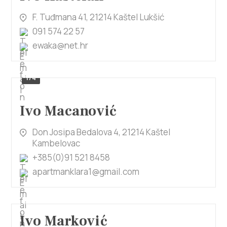
F. Tuđmana 41, 21214 Kaštel Lukšić
091 574 22 57
ewaka@net.hr
1/4
Ivo Macanović
Don Josipa Bedalova 4, 21214 Kaštel
Kambelovac
+385(0)91 521 8458
apartmanklara1@gmail.com
Ivo Marković