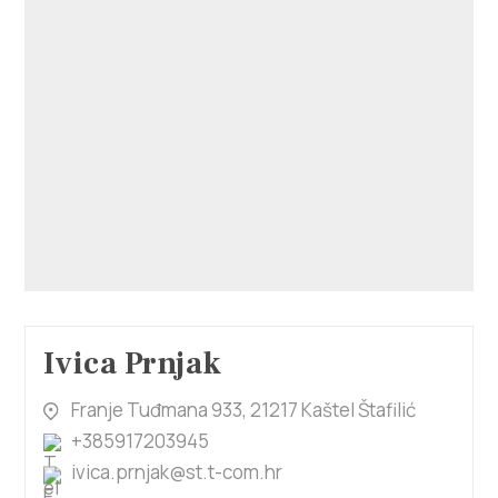
Ivica Prnjak
Franje Tuđmana 933, 21217 Kaštel Štafilić
+385917203945
ivica.prnjak@st.t-com.hr