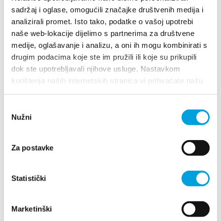
Ivica Žarković
sadržaj i oglase, omogućili značajke društvenih medija i
analizirali promet. Isto tako, podatke o vašoj upotrebi
Biskupa P. Žanića 77, 21217 Kaštel Novi
naše web-lokacije dijelimo s partnerima za društvene
+38598896411
medije, oglašavanje i analizu, a oni ih mogu kombinirati s
mirela2252@gmail.com
drugim podacima koje ste im pružili ili koje su prikupili
dok ste upotrebljavali njihove usluge. Nastavkom
korištenja naših internetskih stranica vi prihvaćate našu
upotrebu kolačića.
Ivka Jezidžić
Odabir
Nužni
pristanka
F.Tuđmana 799, 21217 Kaštel Štafilić
+385981808289
Za postavke
kristinajezidzic@net.hr
Statistički
1/4
Marketinški
Ivka Rimac