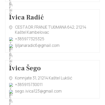
Ivica Radić
CESTA DR.FRANJE TUĐMANA 642, 21214
Kaštel Kambelovac
+385977325325
ljiljanaradic6@gmail.com
Ivica Šego
Komnjate 31, 21214 Kaštel Lukšić
+385915730011
sego.ivica123@gmail.com