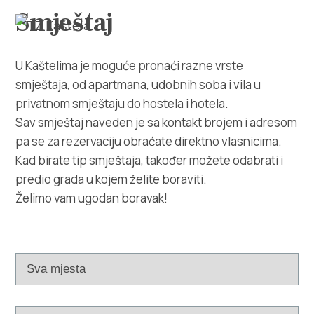
Smještaj
U Kaštelima je moguće pronaći razne vrste
smještaja, od apartmana, udobnih soba i vila u
privatnom smještaju do hostela i hotela.
Sav smještaj naveden je sa kontakt brojem i adresom
Istraži
pa se za rezervaciju obraćate direktno vlasnicima.
Kad birate tip smještaja, također možete odabrati i
Destinacija
predio grada u kojem želite boraviti.
Želimo vam ugodan boravak!
Što raditi
Info
Multimedija