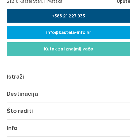
21216 Kaštel Stari, Hrvatska
Upute
+385 21 227 933
info@kastela-info.hr
Kutak za iznajmljivače
Istraži
Destinacija
Što raditi
Info