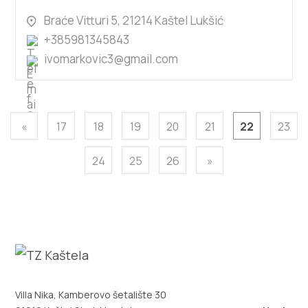
Braće Vitturi 5, 21214 Kaštel Lukšić
+385981345843
ivomarkovic3@gmail.com
«
17
18
19
20
21
22
23
24
25
26
»
Villa Nika, Kamberovo šetalište 30