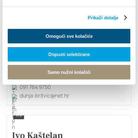
F.F. Kamenjarina 27, 21214 Kaštel Kambelovac
+385 95 8892798
Prikaži detalje
vasto.apartments@gmail.com
Omogući sve kolačiće
1/4
Dopusti selektirane
IVO BRITVIĆ
Samo nužni kolačići
Frane Franića 25, 21214 Kaštel Kambelovac
091 764 9750
dunja-britvic@net.hr
1/3
Ivo Kaštelan