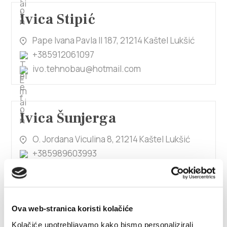
Ivica Stipić
Pape Ivana Pavla II 187, 21214 Kaštel Lukšić
+385912061097
ivo.tehnobau@hotmail.com
Ivica Šunjerga
O. Jordana Viculina 8, 21214 Kaštel Lukšić
+385989603993
sunjerga.apartmani@gmail.com
1/4
Ova web-stranica koristi kolačiće
Kolačiće upotrebljavamo kako bismo personalizirali