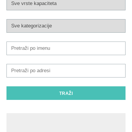
Turistički ured
Safe in Dalmatia
hr
+385 21 227 933
info@kastela-info.hr
Kutak za iznajmljivače
Villa Nika, Kamberovo šetalište 30,
Upute
21216 Kaštel Stari, Hrvatska