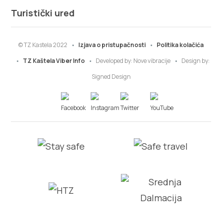
Turistički ured
© TZ Kastela 2022
Izjava o pristupačnosti
Politika kolačića
TZ Kaštela Viber Info
Developed by:
Nove vibracije
Design by:
Signed Design