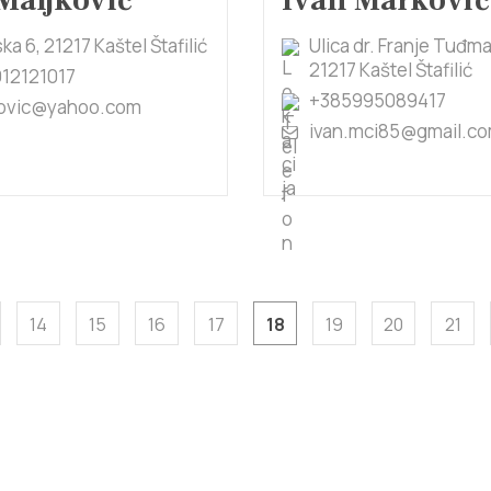
Maljković
Ivan Marković
ka 6, 21217 Kaštel Štafilić
Ulica dr. Franje Tuđm
21217 Kaštel Štafilić
12121017
+385995089417
kovic@yahoo.com
ivan.mci85@gmail.c
14
15
16
17
18
19
20
21