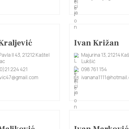
Kraljević
Ivan Križan
Pavla II 43, 21212 Kaštel
Majurina 13, 21214 Kaš
ac
Lukšić
0)21 224 421
098 761 154
jevic47@gmail.com
ivanana1111@hotmail