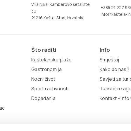
Villa Nika, Kamberovo šetalište
+385 21 227 93
30
info@kastela-in
21216 Kaštel Stari, Hrvatska
Što raditi
Info
Kaštelanske plaže
Smještaj
Gastronomija
Kako do nas?
Noćni život
Savjeti za tur
Sport i aktivnosti
Turističke ag
Događanja
Kontakt - info
ac