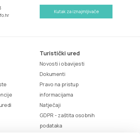
3
Kutak za iznajmljivače
fo.hr
Turistički ured
Novosti i obavijesti
Dokumenti
iste
Pravo na pristup
encije
informacijama
 uredi
Natječaji
GDPR - zaštita osobnih
podataka