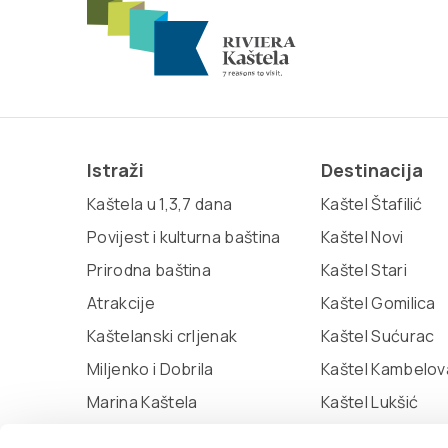
Istraži
Destinacija
Kaštela u 1,3,7 dana
Kaštel Štafilić
Povijest i kulturna baština
Kaštel Novi
Prirodna baština
Kaštel Stari
Atrakcije
Kaštel Gomilica
Kaštelanski crljenak
Kaštel Sućurac
Miljenko i Dobrila
Kaštel Kambelov
Marina Kaštela
Kaštel Lukšić
Muzej grada Kaštela