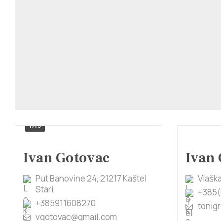
1/13
Ivan Gotovac
Ivan 
Put Banovine 24, 21217 Kaštel
Vlaška
Stari
+385(
+385911608270
tonig
vgotovac@gmail.com