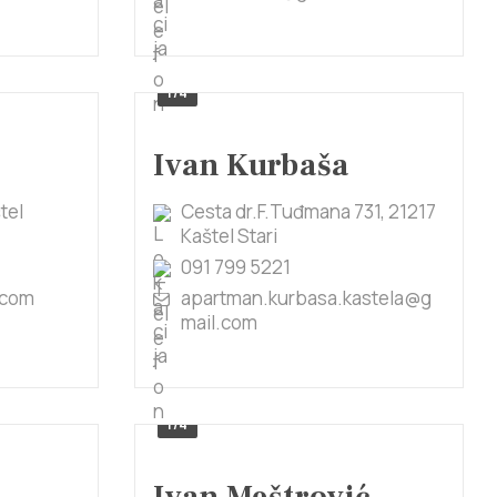
1/4
Ivan Kurbaša
tel
Cesta dr.F.Tuđmana 731, 21217
Kaštel Stari
091 799 5221
.com
apartman.kurbasa.kastela@g
mail.com
1/4