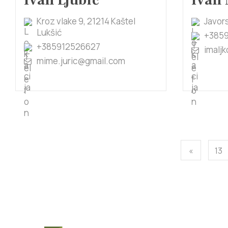
Ivan Ljubić
Ivan 
Kroz vlake 9, 21214 Kaštel
Javors
Lukšić
+3859
+385912526627
imalj
mime.juric@gmail.com
«
13