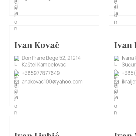
Ivan Kovač
Ivan 
Don Frane Bege 52, 21214
Ivana 
Kaštel Kambelovac
Sućur
+385977877649
+385(
anakovac100@yahoo.com
ikral