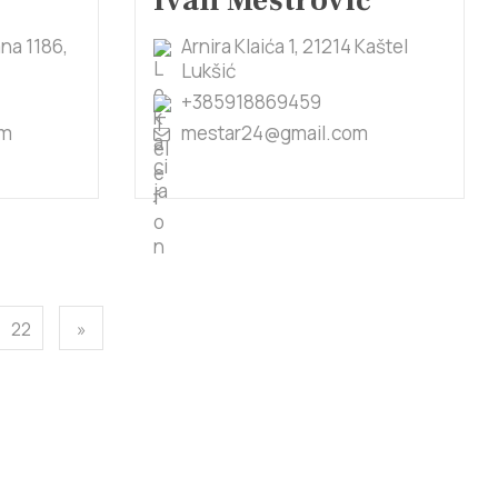
Ivan Meštrović
ana 1186,
Arnira Klaića 1, 21214 Kaštel
Lukšić
+385918869459
om
mestar24@gmail.com
22
»