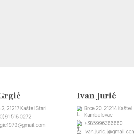
Grgić
Ivan Jurić
 2, 21217 Kaštel Stari
Brce 20, 21214 Kaštel
Kambelovac
0)91 518 0272
+385996386880
rgic1979@gmail.com
ivan.juric.j@gmail.co