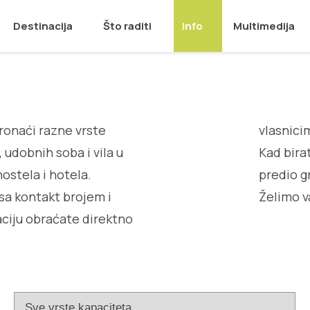
Destinacija
Što raditi
Info
Multimedija
ronaći razne vrste
vlasnici
 udobnih soba i vila u
Kad bira
ostela i hotela.
predio g
sa kontakt brojem i
Želimo v
ciju obraćate direktno