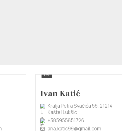
1/4
Ivan Katić
Kralja Petra Svačića 56, 21214
Kaštel Lukšić
+385955851726
m
ana.katic99@gmail.com