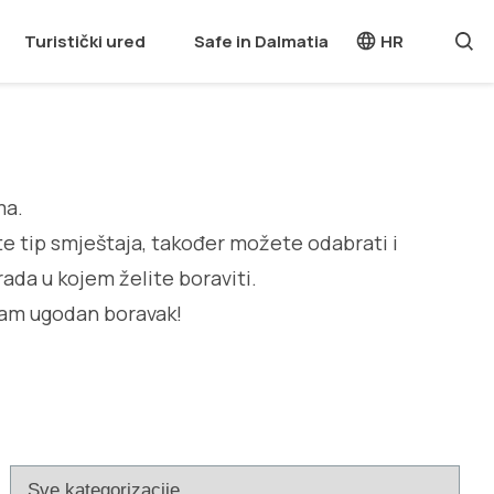
Turistički ured
Safe in Dalmatia
HR
ma.
te tip smještaja, također možete odabrati i
rada u kojem želite boraviti.
am ugodan boravak!