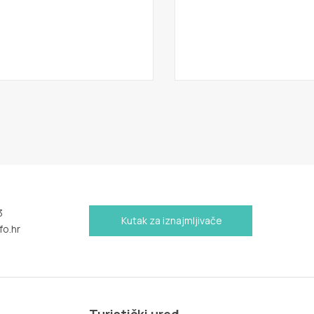
3
Kutak za iznajmljivače
fo.hr