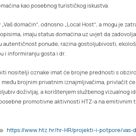
omaćina kao posebnog turističkog iskustva.
„Vaš domaćin“, odnosno „Local Host“, a mogu je zatraži
pisima, imaju status domaćina uz uvjet da zadovolja
su autentičnost ponude, razina gostoljubivosti, ekolo
u i informiranju gosta i dr.
iti nositelji oznake imat će brojne prednosti s obziro
 među brojnim privatnim iznajmljivačima, privlačit će
oljubiv doživljaj, a korištenjem službenog vizualnog 
u posebne promotivne aktivnosti HTZ-a na emitivnim t
ja:
https://www.htz.hr/hr-HR/projekti-i-potpore/vas