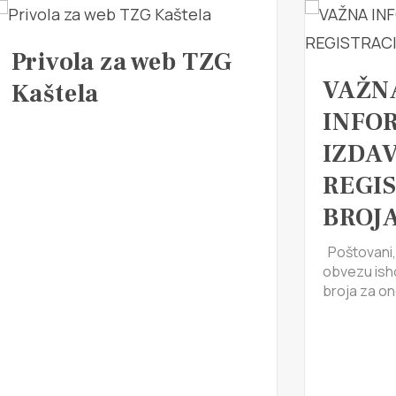
Privola za web TZG
VAŽN
Kaštela
INFOR
IZDA
REGI
BROJ
Poštovani,
obvezu ish
broja za one