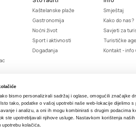
Što raditi
Info
Kaštelanske plaže
Smještaj
Gastronomija
Kako do nas?
Noćni život
Savjeti za tur
Sport i aktivnosti
Turističke ag
Događanja
Kontakt - info
ac
kolačiće
ko bismo personalizirali sadržaj i oglase, omogućili značajke d
. Isto tako, podatke o vašoj upotrebi naše web-lokacije dijelimo s
avanje i analizu, a oni ih mogu kombinirati s drugim podacima k
olitika kolačića
TZ Kaštela Viber Info
Developed by:
Nov
i dok ste upotrebljavali njihove usluge. Nastavkom korištenja naših
u upotrebu kolačića.