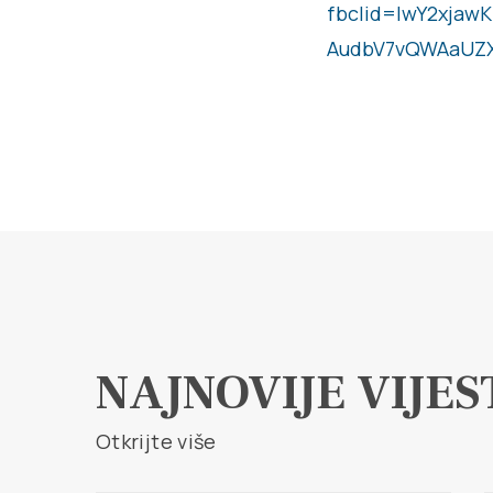
fbclid=IwY2xja
AudbV7vQWAaUZ
NAJNOVIJE VIJES
Otkrijte više