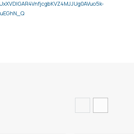
UxXVDlGAR4VnfjcgbKVZ4MJJUg0AVuo5k-
OuEGhN_Q