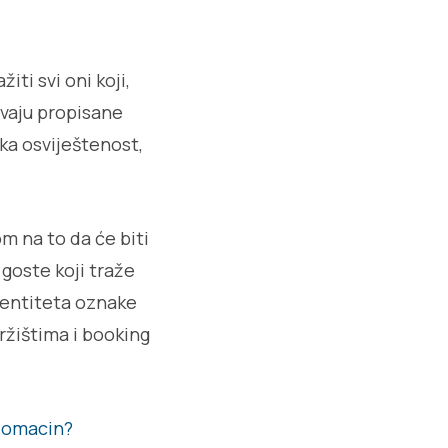
ti svi oni koji,
vaju propisane
ška osviještenost,
m na to da će biti
 goste koji traže
identiteta oznake
ržištima i booking
-domacin?