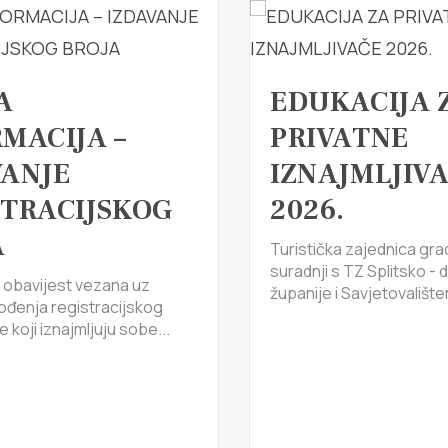
A
EDUKACIJA 
MACIJA –
PRIVATNE
VANJE
IZNAJMLJIV
STRACIJSKOG
2026.
A
Turistička zajednica gra
suradnji s TZ Splitsko -
 obavijest vezana uz
županije i Savjetovalište
ođenja registracijskog
 koji iznajmljuju sobe...