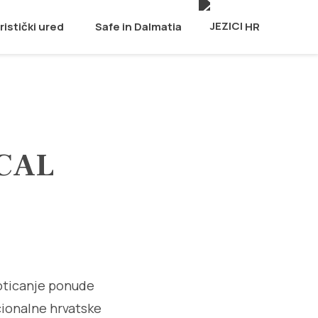
ristički ured
Safe in Dalmatia
HR
CAL
poticanje ponude
cionalne hrvatske