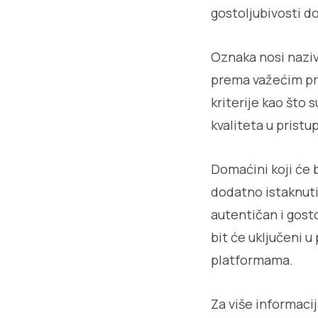
gostoljubivosti d
Oznaka nosi naziv 
prema važećim pro
kriterije kao što 
kvaliteta u pristup
Domaćini koji će b
dodatno istaknuti
autentičan i gost
bit će uključeni 
platformama.
Za više informaci