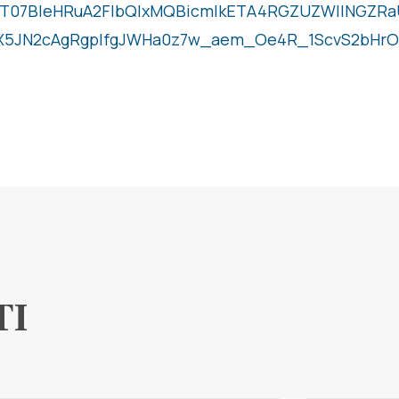
wKT07BleHRuA2FlbQIxMQBicmlkETA4RGZUZWllNGZRa
X5JN2cAgRgpIfgJWHa0z7w_aem_Oe4R_1ScvS2bHr
TI