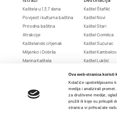
Istraži
Destinacija
Kaštela u 1,3,7 dana
Kaštel Štafilić
Povijest i kulturna baština
Kaštel Novi
Prirodna baština
Kaštel Stari
Atrakcije
Kaštel Gomilica
Kaštelanski crljenak
Kaštel Sućurac
Miljenko i Dobrila
Kaštel Kambelov
Marina Kaštela
Kaštel Lukšić
Muzej grada Kaštela
Ova web-stranica koristi 
Knjižnica Kaštela
Kolačiće upotrebljavamo ka
medija i analizirali promet
za društvene medije, oglaš
© TZ Kastela 2022
Izjava o pristupačnosti
P
pružili ili koje su prikupil
by:
Signed Design
stranica vi prihvaćate naš