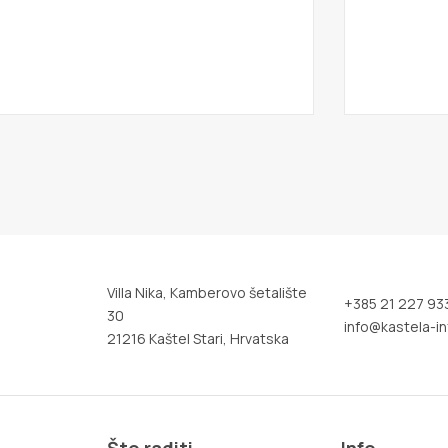
Villa Nika, Kamberovo šetalište
+385 21 227 93
30
info@kastela-in
21216 Kaštel Stari, Hrvatska