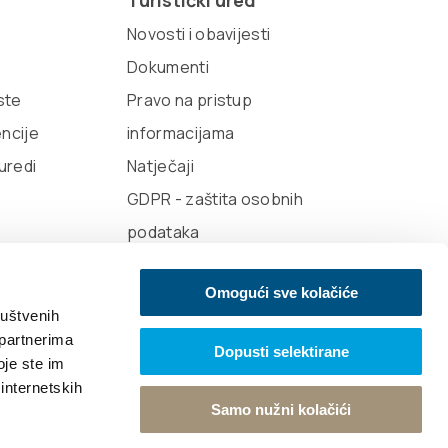
Turistički ured
Novosti i obavijesti
Dokumenti
iste
Pravo na pristup
encije
informacijama
 uredi
Natječaji
GDPR - zaštita osobnih
podataka
Omogući sve kolačiće
ruštvenih
 partnerima
Dopusti selektirane
oje ste im
e vibracije
Design
 internetskih
Samo nužni kolačići