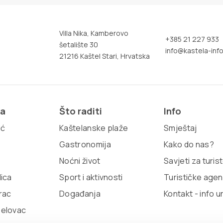
Villa Nika, Kamberovo
+385 21 227 933
šetalište 30
info@kastela-info
21216 Kaštel Stari, Hrvatska
ja
Što raditi
Info
ić
Kaštelanske plaže
Smještaj
Gastronomija
Kako do nas?
Noćni život
Savjeti za turis
lica
Sport i aktivnosti
Turističke agen
rac
Događanja
Kontakt - info u
belovac