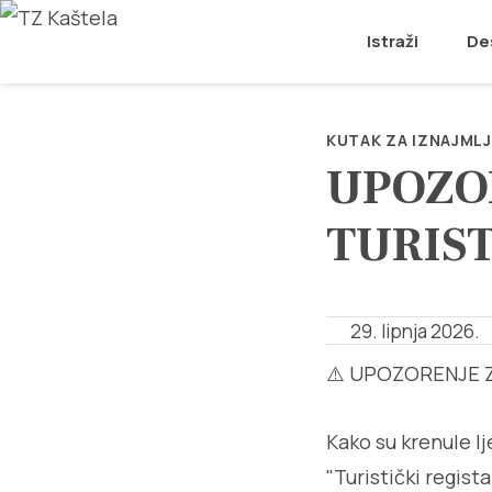
Istraži
De
KUTAK ZA IZNAJMLJ
UPOZOR
TURIST
29. lipnja 2026.
⚠️ UPOZORENJE Z
Kako su krenule lj
"Turistički registar