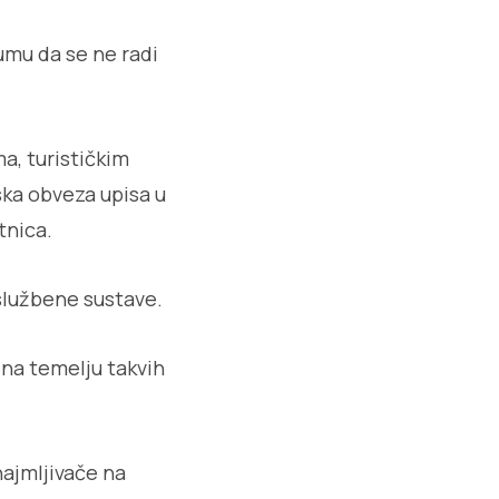
umu da se ne radi
ma, turističkim
ska obveza upisa u
tnica.
 službene sustave.
 na temelju takvih
najmljivače na