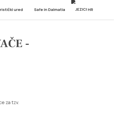
ristički ured
Safe in Dalmatia
HR
AČE -
ce za tzv.