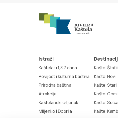
Istraži
Destinaci
Kaštela u 1,3,7 dana
Kaštel Štafil
Povijest i kulturna baština
Kaštel Novi
Prirodna baština
Kaštel Stari
Atrakcije
Kaštel Gomi
Kaštelanski crljenak
Kaštel Suću
Miljenko i Dobrila
Kaštel Kam