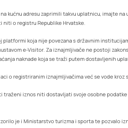
 na kućnu adresu zaprimili takvu uplatnicu, imajte na 
 niti o registru Republike Hrvatske.
oj platformi koja nije povezana s državnim institucija
sustavom e-Visitor. Za iznajmljivače ne postoji zakon
plaćanja naknade koja se traži putem dostavljenih upla
daci o registriranim iznajmljivačima već se vode kroz
i traženi iznos niti dostavljati svoje osobne podatke
orilo je i Ministarstvo turizma i sporta te pozvalo iz