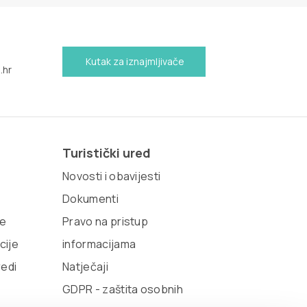
Kutak za iznajmljivače
.hr
Turistički ured
Novosti i obavijesti
Dokumenti
te
Pravo na pristup
cije
informacijama
redi
Natječaji
GDPR - zaštita osobnih