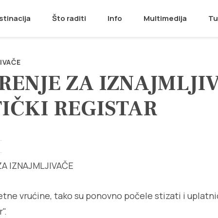
stinacija
Što raditi
Info
Multimedija
Tu
IVAČE
ENJE ZA IZNAJMLJIV
IČKI REGISTAR
A IZNAJMLJIVAČE
etne vrućine, tako su ponovno počele stizati i uplatni
".