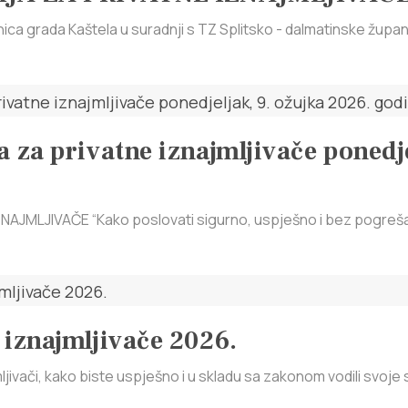
ica grada Kaštela u suradnji s TZ Splitsko - dalmatinske župani
 za privatne iznajmljivače ponedje
AJMLJIVAČE “Kako poslovati sigurno, uspješno i bez pogrešaka
 iznajmljivače 2026.
jivači, kako biste uspješno i u skladu sa zakonom vodili svoje s