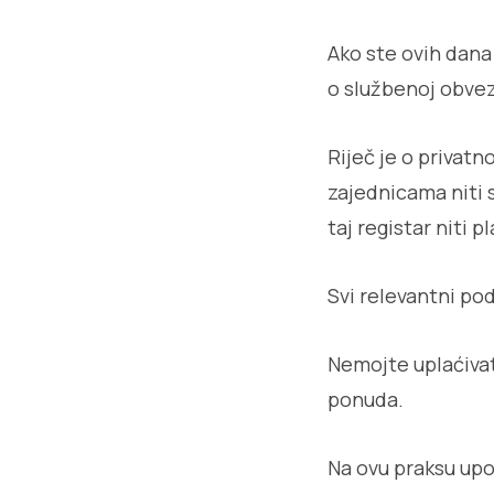
Ako ste ovih dana
o službenoj obvezi
Riječ je o privatn
zajednicama niti 
taj registar niti 
Svi relevantni po
Nemojte uplaćivat
ponuda.
Na ovu praksu upoz