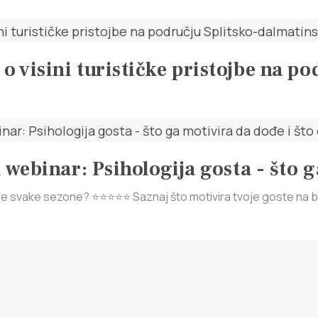
 visini turističke pristojbe na po
 webinar: Psihologija gosta - što g
je svake sezone? ⭐⭐⭐⭐⭐ Saznaj što motivira tvoje goste na be