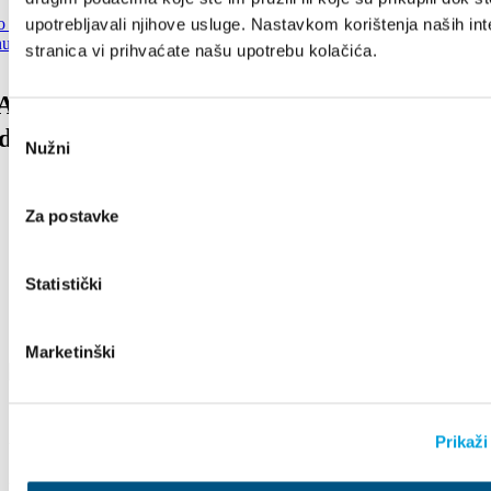
upotrebljavali njihove usluge. Nastavkom korištenja naših int
stranica vi prihvaćate našu upotrebu kolačića.
 visini turističke pristojbe na području
Odabir
-dalmatinske županije za 2027. godinu
Nužni
pristanka
Za postavke
Statistički
Marketinški
Prikaži
Villa Nika, Kamberovo šetalište 30
21216 Kaštel Stari, Hrvatska