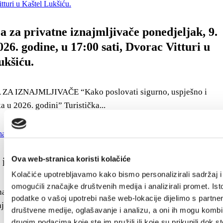
a za privatne iznajmljivače ponedjeljak, 9.
26. godine, u 17:00 sati, Dvorac Vitturi u
ukšiću.
A IZNAJMLJIVAČE “Kako poslovati sigurno, uspješno i
 u 2026. godini” Turistička...
Ova web-stranica koristi kolačiće
 iznajmljivače 2026.
Kolačiće upotrebljavamo kako bismo personalizirali sadržaj i
omogućili značajke društvenih medija i analizirali promet. Ist
najmljivači, kako biste uspješno i u skladu sa zakonom vodili
podatke o vašoj upotrebi naše web-lokacije dijelimo s partne
jne objekte, pripremili...
društvene medije, oglašavanje i analizu, a oni ih mogu kombin
drugim podacima koje ste im pružili ili koje su prikupili dok st