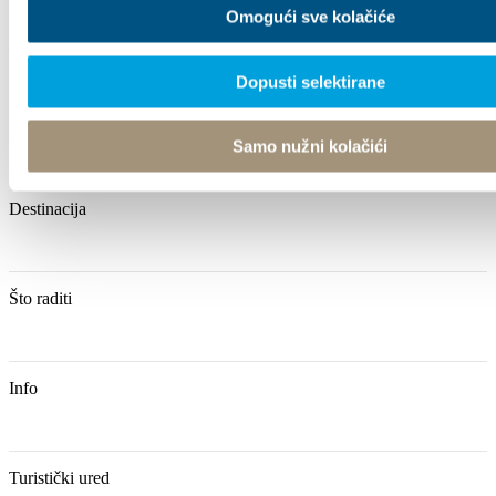
Omogući sve kolačiće
+385 21 227 933
info@kastela-info.hr
Kutak za iznajmljivače
Dopusti selektirane
Istraži
Samo nužni kolačići
Destinacija
Što raditi
Info
Turistički ured