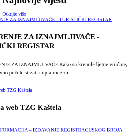
Safe in Dalmatia
Otkrijte više
hr
ENJE ZA IZNAJMLJIVAČE -
IČKI REGISTAR
+385 21 227 933
info@kastela-info.hr
Kutak za iznajmljivače
Villa Nika, Kamberovo šetalište 30,
JE ZA IZNAJMLJIVAČE Kako su krenule ljetne vrućine,
21216 Kaštel Stari, Hrvatska
no počele stizati i uplatnice za...
za web TZG Kaštela