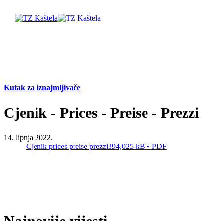
Istraži
Kutak za iznajmljivače
Destinacija
Cjenik - Prices - Preise - Prezzi
Što raditi
14. lipnja 2022.
Cjenik prices preise prezzi
394,025 kB • PDF
Info
Multimedija
Turistički ured
Najnovije vijesti