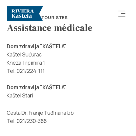
CONSEILS AUX TOURISTES
Assistance médicale
Dom zdravlja "KAŠTELA"
Kaštel Sućurac
Kneza Trpimira 1
Rechercher
Tel. 021/224-111
Destination
Dom zdravlja "KAŠTELA"
Kaštel Stari
Que faire
Cesta Dr. Franje Tuđmana bb
Infos
Tel. 021/230-366