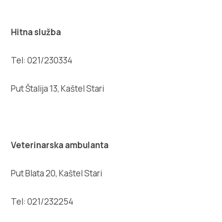
Multimédias
Office de tourisme
Hitna služba
Safe in Dalmatia
Tel: 021/230334
fr
Put Štalija 13, Kaštel Stari
+385 21 227 933
Veterinarska ambulanta
info@kastela-info.hr
Put Blata 20, Kaštel Stari
Villa Nika, Kamberovo šetalište 30,
Tel: 021/232254
Les directions
21216 Kaštel Stari, Hrvatska