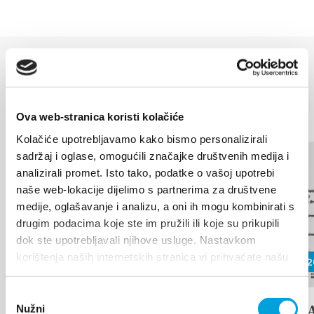
MANIFESTATIONS
Découvrir plus
Ova web-stranica koristi kolačiće
17 août 2026
Kolačiće upotrebljavamo kako bismo personalizirali
sadržaj i oglase, omogućili značajke društvenih medija i
analizirali promet. Isto tako, podatke o vašoj upotrebi
Arias under the stars
naše web-lokacije dijelimo s partnerima za društvene
medije, oglašavanje i analizu, a oni ih mogu kombinirati s
Kaštel Stari is once again becoming
drugim podacima koje ste im pružili ili koje su prikupili
the stage for an unforgettable
dok ste upotrebljavali njihove usluge. Nastavkom
musical experience. At the
korištenja naših internetskih stranica vi prihvaćate našu
traditional...
26 juin 202
upotrebu kolačića.
Odabir
LIRE LA SUITE
17th D
Nužni
pristanka