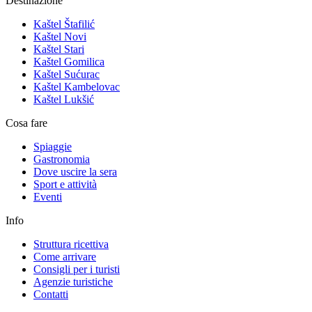
Destinazione
Kaštel Štafilić
Kaštel Novi
Kaštel Stari
Kaštel Gomilica
Kaštel Sućurac
Kaštel Kambelovac
Kaštel Lukšić
Cosa fare
Spiaggie
Gastronomia
Dove uscire la sera
Sport e attività
Eventi
Info
Struttura ricettiva
Come arrivare
Consigli per i turisti
Agenzie turistiche
Contatti