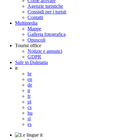
Come arrivare
Agenzie turistiche
Consigli per i turisti
Contatti
Multimedia
Mappe
Galleria fotografica
Opuscoli
Tourist office
Notizie e annunci
GDPR
Safe in Dalmatia
it
hr
en
de
it
fr
pl
cs
hu
sl
es
it