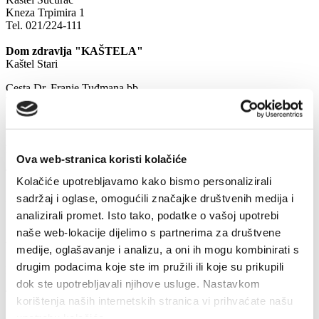
Kneza Trpimira 1
Tel. 021/224-111
Dom zdravlja "KAŠTELA"
Kaštel Stari
Cesta Dr. Franje Tuđmana bb
Tel. 021/230-366
Hitna služba
Ova web-stranica koristi kolačiće
Tel: 021/230334
Kolačiće upotrebljavamo kako bismo personalizirali
Put Štalija 13, Kaštel Stari
sadržaj i oglase, omogućili značajke društvenih medija i
analizirali promet. Isto tako, podatke o vašoj upotrebi
naše web-lokacije dijelimo s partnerima za društvene
Veterinarska ambulanta
medije, oglašavanje i analizu, a oni ih mogu kombinirati s
drugim podacima koje ste im pružili ili koje su prikupili
Put Blata 20, Kaštel Stari
dok ste upotrebljavali njihove usluge. Nastavkom
Tel: 021/232254
korištenja naših internetskih stranica vi prihvaćate našu
upotrebu kolačića.