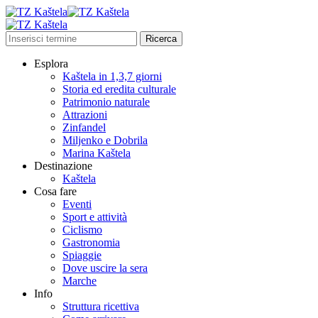
Esplora
Kaštela in 1,3,7 giorni
Storia ed eredita culturale
Patrimonio naturale
Attrazioni
Zinfandel
Miljenko e Dobrila
Marina Kaštela
Destinazione
Kaštela
Cosa fare
Eventi
Sport e attività
Ciclismo
Gastronomia
Spiaggie
Dove uscire la sera
Marche
Info
Struttura ricettiva