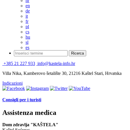
hr
en
de
it
fr
pl
cs
hu
sl
es
+385 21 227 933
info@kastela-info.hr
Villa Nika, Kamberovo šetalište 30, 21216 Kaštel Stari, Hrvatska
Indicazioni
Consigli per i turisti
Assistenza medica
Dom zdravlja "KAŠTELA"
Kaštel Sućurac