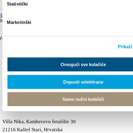
Statistički
2024
Marketinški
val šalše in salse
Prikaži
Omogući sve kolačiće
Dopusti selektirane
Samo nužni kolačići
Villa Nika, Kamberovo šetalište 30
21216 Kaštel Stari, Hrvatska