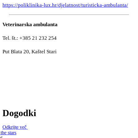
https://poliklinika-lux.hr/djelatnost/turisticka-ambulanta/
Veterinarska ambulanta
Tel. št.: +385 21 232 254
Put Blata 20, Kaštel Stari
Dogodki
Odkrijte več