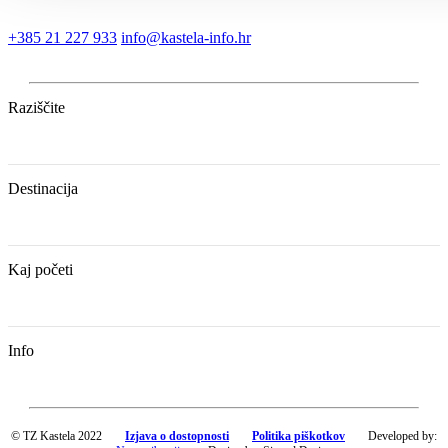
+385 21 227 933
info@kastela-info.hr
Raziščite
Destinacija
Kaj početi
Info
© TZ Kastela 2022
Izjava o dostopnosti
Politika piškotkov
Developed by: