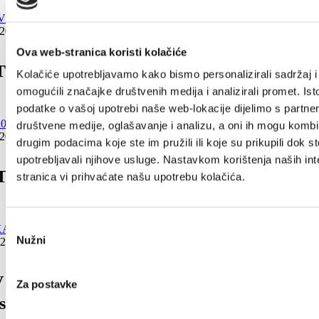
 2024
Ova web-stranica koristi kolačiće
 V KAŠTELIH 2024
Kolačiće upotrebljavamo kako bismo personalizirali sadržaj i
omogućili značajke društvenih medija i analizirali promet. Ist
podatke o vašoj upotrebi naše web-lokacije dijelimo s partne
društvene medije, oglašavanje i analizu, a oni ih mogu kombin
2024 - 15. november 2024
drugim podacima koje ste im pružili ili koje su prikupili dok st
upotrebljavali njihove usluge. Nastavkom korištenja naših int
2024 – Festival crljenak in sorodniki
stranica vi prihvaćate našu upotrebu kolačića.
Odabir
Nužni
024
pristanka
 KAŠTELIH 2024 – Dnevi kruha in
Za postavke
sti za pridelke zemlje