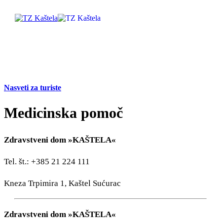
Raziščite
Nasveti za turiste
Destinacija
Medicinska pomoč
Kaj početi
Zdravstveni dom »KAŠTELA«
Info
Tel. št.: +385 21 224 111
Multimedija
Kneza Trpimira 1, Kaštel Sućurac
Safe in Dalmatia
Zdravstveni dom »KAŠTELA«