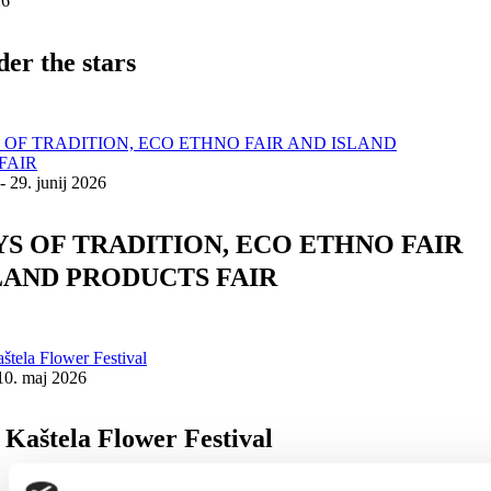
26
der the stars
- 29. junij 2026
AYS OF TRADITION, ECO ETHNO FAIR
LAND PRODUCTS FAIR
 10. maj 2026
 Kaštela Flower Festival