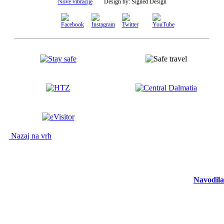
Nove vibracije
Design by:
Signed Design
Nazaj na vrh
Navodila