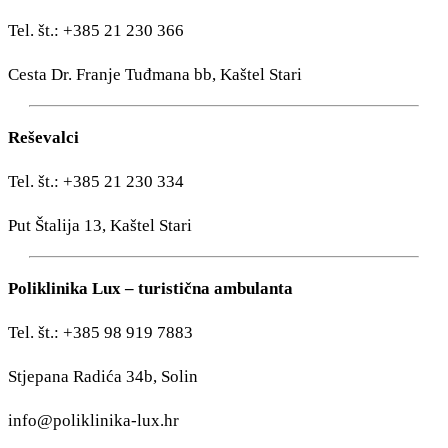
sl
Tel. št.: +385 21 230 366
Cesta Dr. Franje Tuđmana bb, Kaštel Stari
+385 21 227 933
info@kastela-info.hr
Reševalci
Villa Nika, Kamberovo šetalište 30,
21216 Kaštel Stari, Hrvatska
Tel. št.: +385 21 230 334
Put Štalija 13, Kaštel Stari
Poliklinika Lux – turistična ambulanta
Tel. št.: +385 98 919 7883
Stjepana Radića 34b, Solin
info@poliklinika-lux.hr