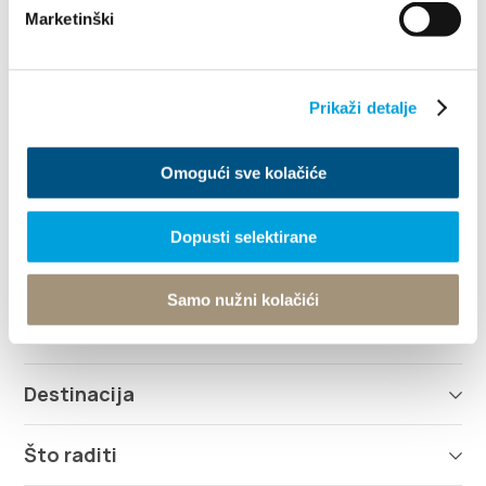
Marketinški
Villa Nika, Kamberovo šetalište 30
21216 Kaštel Stari, Hrvatska
Upute
Prikaži detalje
+385 21 227 933
Omogući sve kolačiće
info@kastela-info.hr
Kutak za iznajmljivače
Dopusti selektirane
Samo nužni kolačići
Istraži
Destinacija
Što raditi