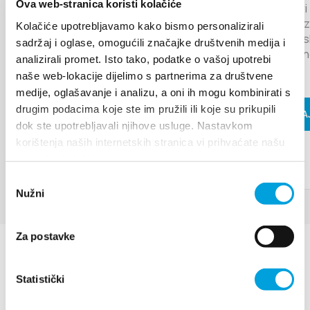
MILJENKU I DOBRILI
Villa Nika, Kamberovo šetalište 30,
Ova web-stranica koristi kolačiće
Kaštel Star
Upute
21216 Kaštel Stari, Hrvatska
pozornica 
Kolačiće upotrebljavamo kako bismo personalizirali
13. godinu zaredom Grad Kaštela i
glazbeno is
sadržaj i oglase, omogućili značajke društvenih medija i
TZ Kaštela raznolikim programom
tradicional
žele brendirati Kaštela kao grad
analizirali promet. Isto tako, podatke o vašoj upotrebi
pod...
ljubavi...
naše web-lokacije dijelimo s partnerima za društvene
medije, oglašavanje i analizu, a oni ih mogu kombinirati s
drugim podacima koje ste im pružili ili koje su prikupili
PROČITAJ
PROČITAJ VIŠE
dok ste upotrebljavali njihove usluge. Nastavkom
korištenja naših internetskih stranica vi prihvaćate našu
upotrebu kolačića.
Odabir
Nužni
pristanka
Za postavke
Statistički