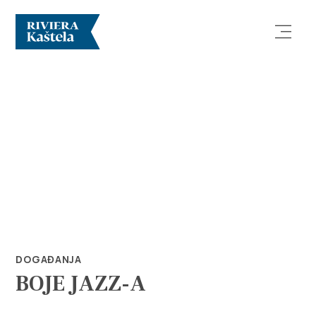
Istraži
Destinacija
Što raditi
DOGAĐANJA
BOJE JAZZ-A
Info