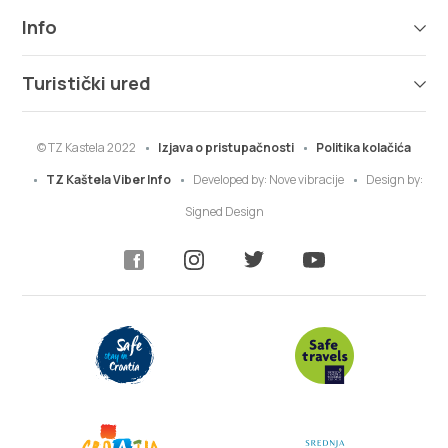
Info
Turistički ured
© TZ Kastela 2022
Izjava o pristupačnosti
Politika kolačića
TZ Kaštela Viber Info
Developed by:
Nove vibracije
Design by:
Signed Design