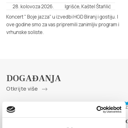
Multimedija
28. kolovoza 2026.
Igrišće, Kaštel Štafilić
Koncert " Boje jazza" u izvedbi HGD Biranj i gostiju. I
Turistički ured
ove godine smo za vas pripremili zanimljiv program i
vrhunske soliste.
Safe in Dalmatia
hr
+385 21 227 933
DOGAĐANJA
Otkrijte više
info@kastela-info.hr
6. kolovoza 2026. - 12. kolovoza
17. kolovo
Kutak za iznajmljivače
2026.
LEGENDA O
Arije p