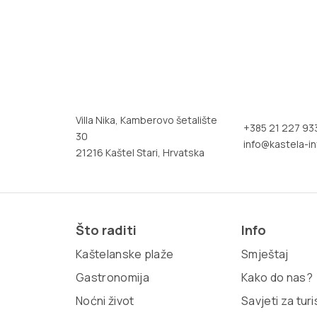
Villa Nika, Kamberovo šetalište
+385 21 227 93
30
info@kastela-in
21216 Kaštel Stari, Hrvatska
Što raditi
Info
Kaštelanske plaže
Smještaj
Gastronomija
Kako do nas?
Noćni život
Savjeti za tur