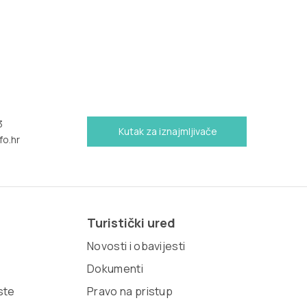
3
Kutak za iznajmljivače
fo.hr
Turistički ured
Novosti i obavijesti
Dokumenti
iste
Pravo na pristup