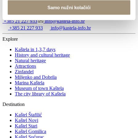
21216 Kaštel Stari, Hrvatska
Samo nužni kolačići
Directions
+385 21 227 933
info@kastela-info.hr
+385 21 227 933
info@kastela-info.hr
Explore
Kaštela in 1,3,7 days
History and cultural heritage
Natural heritage
Attractions
Zinfandel
Miljenko and Dobrila
Marina Kaštela
Museum of town Kaštela
The city library of Kaštela
Destination
Kaštel Štafilić
Kaštel Novi
Kaštel Stari
Kaštel Gomilica
Kaštel Sućurac