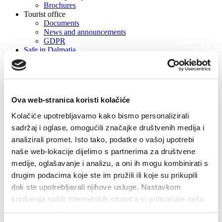
Brochures
Tourist office
Documents
News and announcements
GDPR
Safe in Dalmatia
en
hr
en
de
it
Ova web-stranica koristi kolačiće
fr
pl
Kolačiće upotrebljavamo kako bismo personalizirali
cs
sadržaj i oglase, omogućili značajke društvenih medija i
hu
sl
analizirali promet. Isto tako, podatke o vašoj upotrebi
es
naše web-lokacije dijelimo s partnerima za društvene
medije, oglašavanje i analizu, a oni ih mogu kombinirati s
en
drugim podacima koje ste im pružili ili koje su prikupili
hr
en
dok ste upotrebljavali njihove usluge. Nastavkom
de
korištenja naših internetskih stranica vi prihvaćate našu
it
upotrebu kolačića.
fr
pl