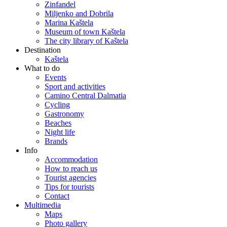
Zinfandel
Miljenko and Dobrila
Marina Kaštela
Museum of town Kaštela
The city library of Kaštela
Destination
Kaštela
What to do
Events
Sport and activities
Camino Central Dalmatia
Cycling
Gastronomy
Beaches
Night life
Brands
Info
Accommodation
How to reach us
Tourist agencies
Tips for tourists
Contact
Multimedia
Maps
Photo gallery