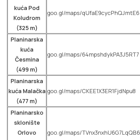
Multimedija
kuća Pod
goo.gl/maps/qUfaE9cycPhQJmtE6
Koludrom
Turistički ured
(325 m)
Safe in Dalmatia
Planinarska
kuća
goo.gl/maps/64mpshdykPA3J5RT7
hr
Česmina
(499 m)
Planinarska
+385 21 227 933
kuća Malačka
goo.gl/maps/CKEE1X3ER1FjdNpu8
(477 m)
info@kastela-info.hr
Planinarsko
Kutak za iznajmljivače
sklonište
Orlovo
goo.gl/maps/TVnx3nxhU6G7LqQB