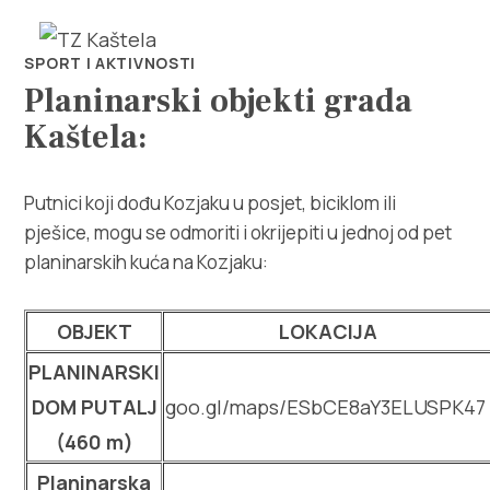
SPORT I AKTIVNOSTI
Planinarski objekti grada
Kaštela:
Putnici koji dođu Kozjaku u posjet, biciklom ili
pješice, mogu se odmoriti i okrijepiti u jednoj od pet
Istraži
planinarskih kuća na Kozjaku:
Destinacija
OBJEKT
LOKACIJA
PLANINARSKI
Što raditi
DOM PUTALJ
goo.gl/maps/ESbCE8aY3ELUSPK47
Info
(460 m)
Planinarska