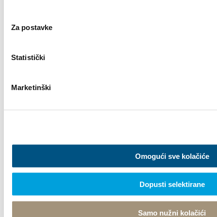
21216 Kaštel Stari, Hrvatska
Upute
+385 21 227 933
Za postavke
info@kastela-info.hr
Statistički
Kutak za iznajmljivače
Marketinški
Istraži
Destinacija
Omogući sve kolačiće
Što raditi
Dopusti selektirane
Info
Samo nužni kolačići