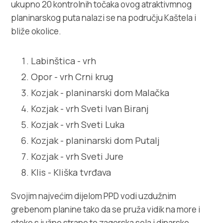
ukupno 20 kontrolnih točaka ovog atraktivmnog
planinarskog puta nalazi se na području Kaštela i
bliže okolice.
Labinštica - vrh
Opor - vrh Crni krug
Kozjak - planinarski dom Malačka
Kozjak - vrh Sveti Ivan Biranj
Kozjak - vrh Sveti Luka
Kozjak - planinarski dom Putalj
Kozjak - vrh Sveti Jure
Klis - Kliška tvrđava
Svojim najvećim dijelom PPD vodi uzdužnim
grebenom planine tako da se pruža vidik na more i
otoke s južne strane te zagorska sela i dinarske