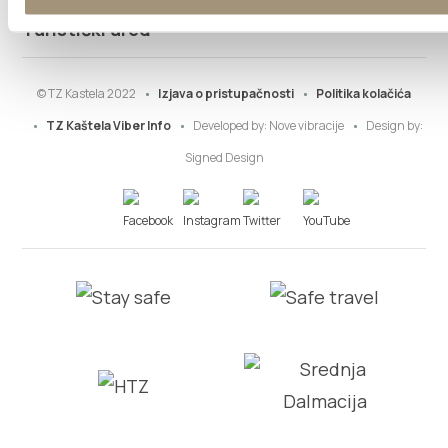
Turistički ured
© TZ Kastela 2022
Izjava o pristupačnosti
Politika kolačića
TZ Kaštela Viber Info
Developed by:
Nove vibracije
Design by:
Signed Design