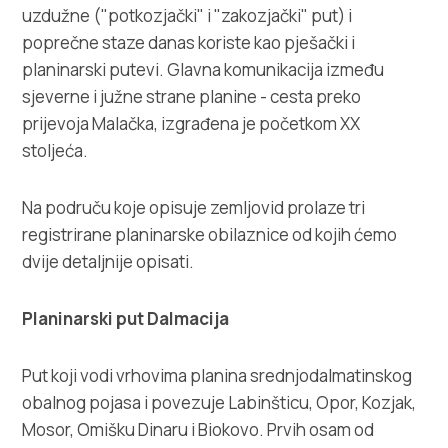
uzdužne ("potkozjački" i "zakozjački" put) i
poprečne staze danas koriste kao pješački i
planinarski putevi. Glavna komunikacija između
sjeverne i južne strane planine - cesta preko
prijevoja Malačka, izgrađena je početkom XX
stoljeća.
Na područu koje opisuje zemljovid prolaze tri
registrirane planinarske obilaznice od kojih ćemo
dvije detaljnije opisati.
Planinarski put Dalmacija
Put koji vodi vrhovima planina srednjodalmatinskog
obalnog pojasa i povezuje Labinšticu, Opor, Kozjak,
Mosor, Omišku Dinaru i Biokovo. Prvih osam od