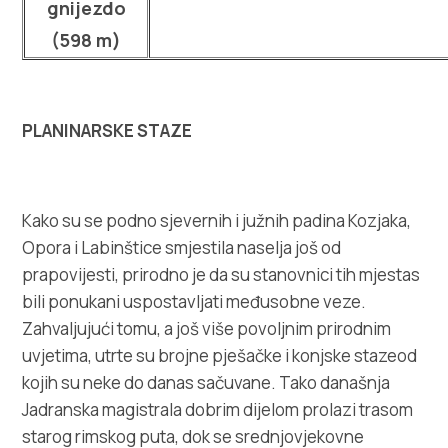
Villa Nika, Kamberovo šetalište 30, 21216 Kaštel Stari, 
gnijezdo
(598 m)
PLANINARSKE STAZE
Kako su se podno sjevernih i južnih padina Kozjaka,
Opora i Labinštice smjestila naselja još od
prapovijesti, prirodno je da su stanovnici tih mjestas
bili ponukani uspostavljati međusobne veze.
Zahvaljujući tomu, a još više povoljnim prirodnim
uvjetima, utrte su brojne pješačke i konjske stazeod
kojih su neke do danas sačuvane. Tako današnja
Jadranska magistrala dobrim dijelom prolazi trasom
starog rimskog puta, dok se srednjovjekovne