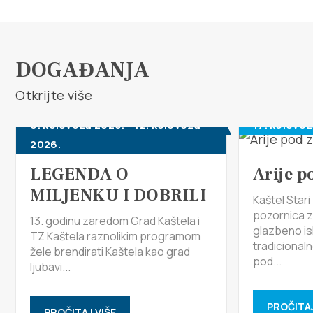
DOGAĐANJA
Otkrijte više
6. kolovoza 2026. - 12. kolovoza
17. kolovo
2026.
LEGENDA O
Arije p
MILJENKU I DOBRILI
Kaštel Star
pozornica 
13. godinu zaredom Grad Kaštela i
glazbeno is
TZ Kaštela raznolikim programom
tradicional
žele brendirati Kaštela kao grad
pod...
ljubavi...
PROČITAJ
PROČITAJ VIŠE