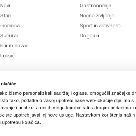
 Novi
Gastronomija
 Stari
Nočno življenje
 Gomilica
Šport in aktivnosti
 Sućurac
Dogodki
l Kambelovac
 Lukšić
kolačiće
ko bismo personalizirali sadržaj i oglase, omogućili značajke d
. Isto tako, podatke o vašoj upotrebi naše web-lokacije dijelimo s
avanje i analizu, a oni ih mogu kombinirati s drugim podacima k
itika piškotkov
Developed by:
Nove vibracije
Design by:
S
i dok ste upotrebljavali njihove usluge. Nastavkom korištenja naših
u upotrebu kolačića.