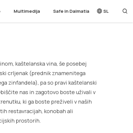
o
Multimedija
Safe in Dalmatia
SL
inom, kaštelanska vina, še posebej
ski crljenak (prednik znamenitega
ga zinfandela), pa so pravi kaštelanski
biščite nas in zagotovo boste uživali v
renutku, ki ga boste preživeli v naših
ih restavracijah, konobah ali
ijskih prostorih.