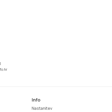
3
fo.hr
Info
Nastanitev