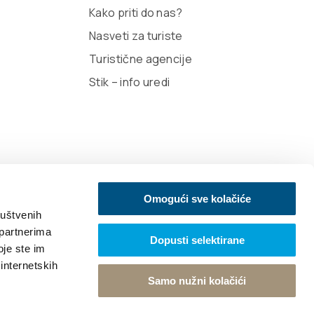
Kako priti do nas?
Nasveti za turiste
Turistične agencije
Stik – info uredi
Omogući sve kolačiće
ruštvenih
 partnerima
Dopusti selektirane
oje ste im
igned Design
 internetskih
Samo nužni kolačići