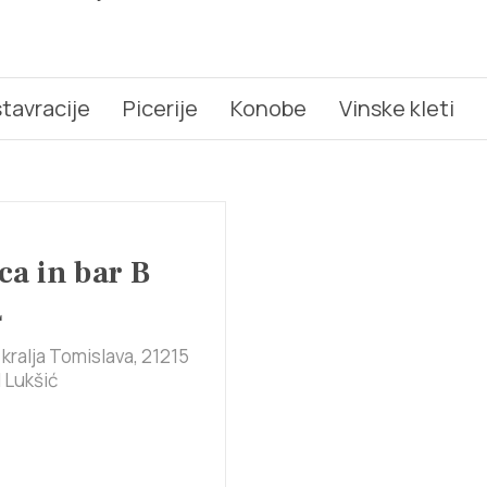
tavracije
Picerije
Konobe
Vinske kleti
ca in bar B
L
kralja Tomislava, 21215
 Lukšić