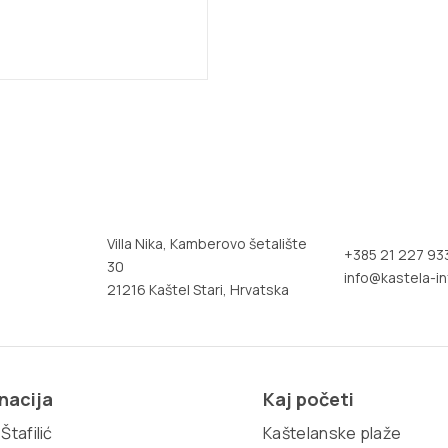
Villa Nika, Kamberovo šetalište
+385 21 227 93
30
info@kastela-in
21216 Kaštel Stari, Hrvatska
nacija
Kaj početi
Štafilić
Kaštelanske plaže