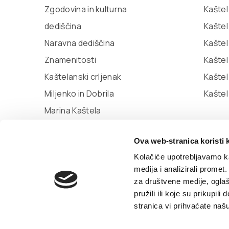
Zgodovina in kulturna
Kaštel
dediščina
Kaštel
Naravna dediščina
Kaštel
Znamenitosti
Kaštel
Kaštelanski crljenak
Kašte
Miljenko in Dobrila
Kaštel
Marina Kaštela
Muzej mesta Kaštela
Ova web-stranica koristi 
Knjižnica Kaštela
Kolačiće upotrebljavamo ka
medija i analizirali promet
za društvene medije, oglaš
© TZ Kastela 2022
Izjava o dostopnosti
Pol
pružili ili koje su prikupil
stranica vi prihvaćate naš