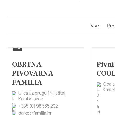
Vse
Res
1/5
OBRTNA
Pivni
PIVOVARNA
COO
FAMILIA
Obala 
Kaštel
Ulica uz prugu 14,Kaštel
Kambelovac
+385 (0) 98 535 292
darko@familia.hr