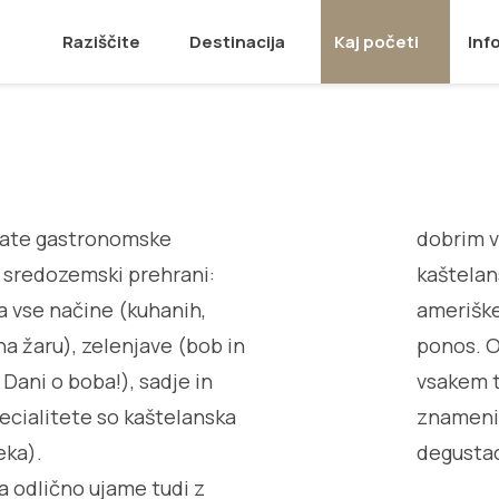
Raziščite
Destinacija
Kaj početi
Inf
ogate gastronomske
dobrim v
 sredozemski prehrani:
kaštelan
na vse načine (kuhanih,
ameriške
na žaru), zelenjave (bob in
ponos. O
Dani o boba!), sadje in
vsakem t
ecialitete so kaštelanska
znamenit
eka).
degustac
 odlično ujame tudi z