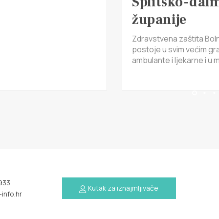
Splitsko-dal
županije
Zdravstvena zaštita Bolni
postoje u svim većim gr
ambulante i ljekarne i u m
933
Kutak za iznajmljivače
info.hr