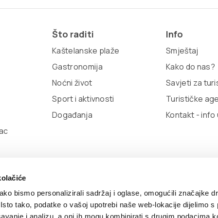
Što raditi
Info
Kaštelanske plaže
Smještaj
Gastronomija
Kako do nas?
Noćni život
Savjeti za tur
Sport i aktivnosti
Turističke ag
Događanja
Kontakt - info
ac
kolačiće
ko bismo personalizirali sadržaj i oglase, omogućili značajke d
. Isto tako, podatke o vašoj upotrebi naše web-lokacije dijelimo s
olitika kolačića
TZ Kaštela Viber Info
Developed by:
Nov
avanje i analizu, a oni ih mogu kombinirati s drugim podacima k