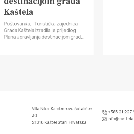
destinacijom grada
Kaštela
Poštovani/a, Turistička zajednica
Grada Kaštela izradila je prijedlog
Plana upravljanja destinacijom grad...
Villa Nika, Kamberovo šetalište
+385 21 227 
30
info@kastela-
21216 Kaštel Stari, Hrvatska