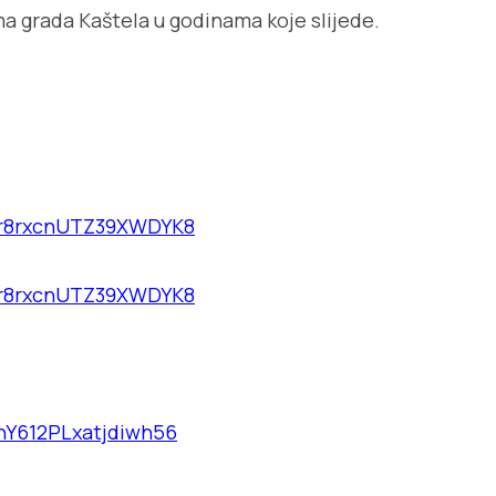
ma grada Kaštela u godinama koje slijede.
e/r8rxcnUTZ39XWDYK8
e/r8rxcnUTZ39XWDYK8
e/nY612PLxatjdiwh56