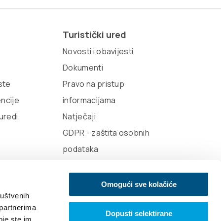
Turistički ured
Novosti i obavijesti
Dokumenti
iste
Pravo na pristup
encije
informacijama
 uredi
Natječaji
GDPR - zaštita osobnih
podataka
Omogući sve kolačiće
ruštvenih
 partnerima
Dopusti selektirane
e vibracije
Design
oje ste im