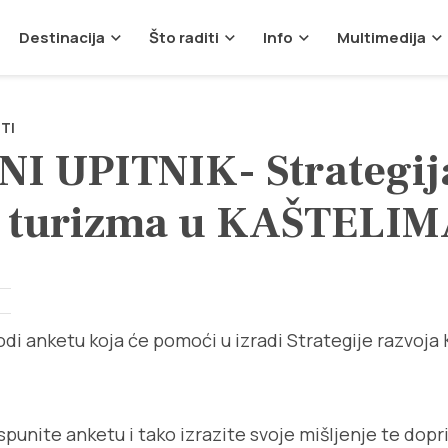
Destinacija
Što raditi
Info
Multimedija
TI
I UPITNIK- Strategij
a turizma u KAŠTELI
di anketu koja će pomoći u izradi Strategije razvoja
spunite anketu i tako izrazite svoje mišljenje te dop