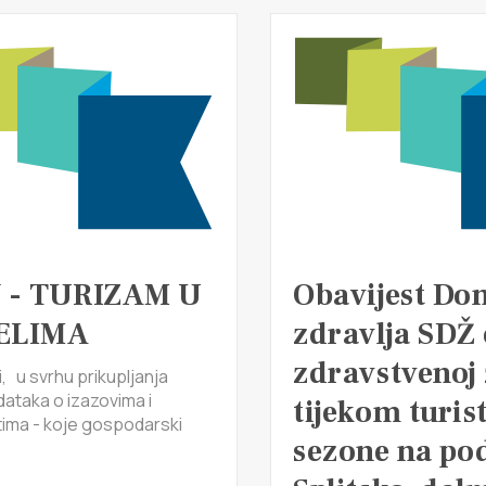
 - TURIZAM U
Obavijest Do
ELIMA
zdravlja SDŽ
zdravstvenoj 
 u svrhu prikupljanja
dataka o izazovima i
tijekom turis
ma - koje gospodarski
sezone na po