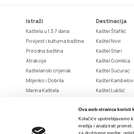
Istraži
Destinacija
Kaštela u 1,3,7 dana
Kaštel Štafilić
Povijest i kulturna baština
Kaštel Novi
Prirodna baština
Kaštel Stari
Atrakcije
Kaštel Gomilica
Kaštelanski crljenak
Kaštel Sućurac
Miljenko i Dobrila
Kaštel Kambelov
Marina Kaštela
Kaštel Lukšić
Muzej grada Kaštela
Ova web-stranica koristi 
Knjižnica Kaštela
Kolačiće upotrebljavamo ka
medija i analizirali promet
© TZ Kastela 2022
Izjava o pristupačnosti
P
za društvene medije, oglaš