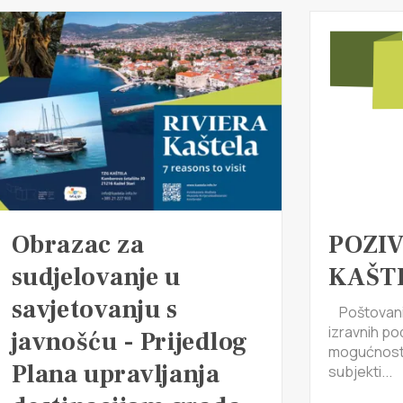
Obrazac za
POZIV
sudjelovanje u
KAŠT
savjetovanju s
Poštovani,
izravnih po
javnošću - Prijedlog
mogućnosti
Plana upravljanja
subjekti...