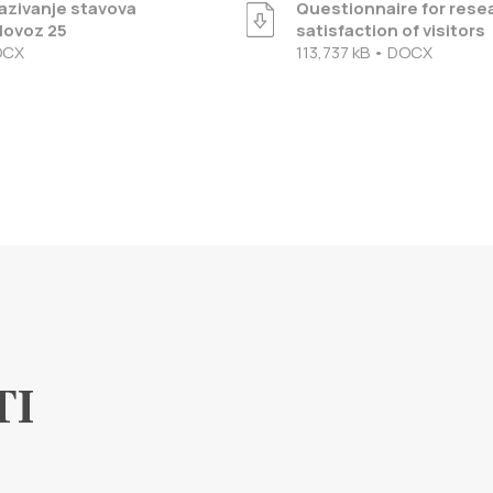
razivanje stavova
Questionnaire for rese
lovoz 25
satisfaction of visitors
OCX
113,737 kB • DOCX
TI