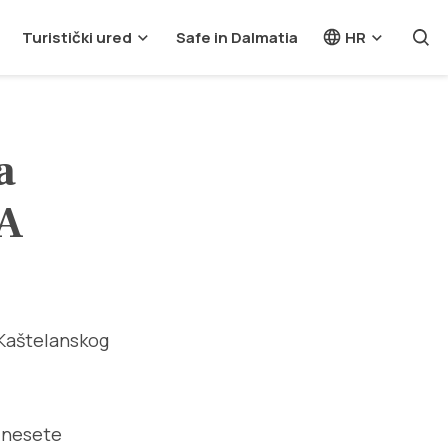
Turistički ured
Safe in Dalmatia
HR
a
MA
 Kaštelanskog
rinesete