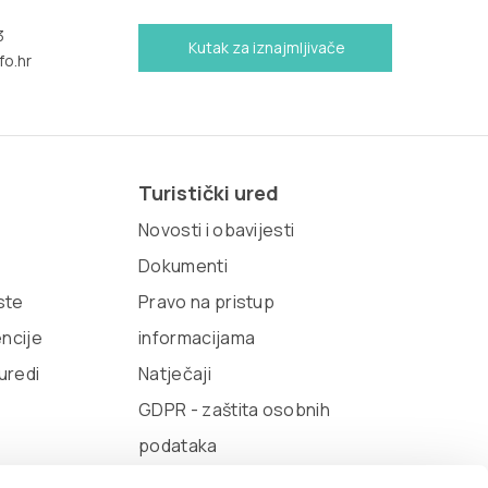
3
Kutak za iznajmljivače
fo.hr
Turistički ured
Novosti i obavijesti
Dokumenti
iste
Pravo na pristup
encije
informacijama
 uredi
Natječaji
GDPR - zaštita osobnih
podataka