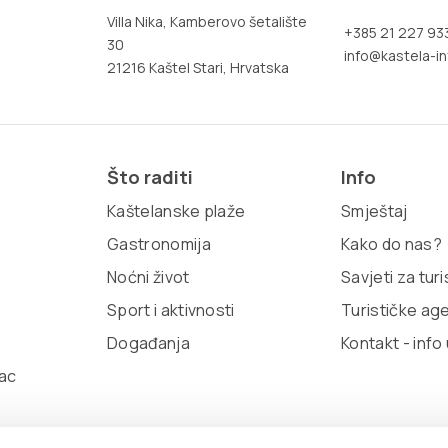
Villa Nika, Kamberovo šetalište
+385 21 227 93
30
info@kastela-in
21216 Kaštel Stari, Hrvatska
Što raditi
Info
Kaštelanske plaže
Smještaj
Gastronomija
Kako do nas?
Noćni život
Savjeti za tur
Sport i aktivnosti
Turističke ag
Događanja
Kontakt - info
ac