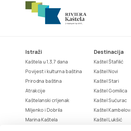
Istraži
Destinacija
Kaštela u 1,3,7 dana
Kaštel Štafilić
Povijest i kulturna baština
Kaštel Novi
Prirodna baština
Kaštel Stari
Atrakcije
Kaštel Gomilica
Kaštelanski crljenak
Kaštel Sućurac
Miljenko i Dobrila
Kaštel Kambelov
Marina Kaštela
Kaštel Lukšić
Muzej grada Kaštela