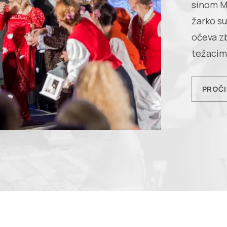
sinom Mi
žarko su
očeva z
težacima
PROČI