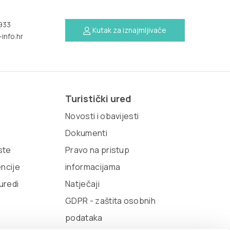
933
Kutak za iznajmljivače
info.hr
Turistički ured
Novosti i obavijesti
Dokumenti
iste
Pravo na pristup
encije
informacijama
 uredi
Natječaji
GDPR - zaštita osobnih
podataka