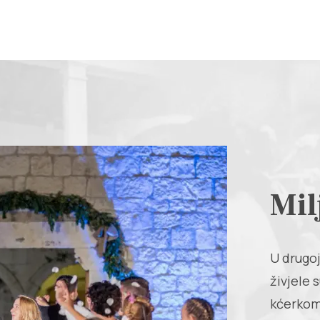
Mil
U drugoj
živjele s
kćerkom