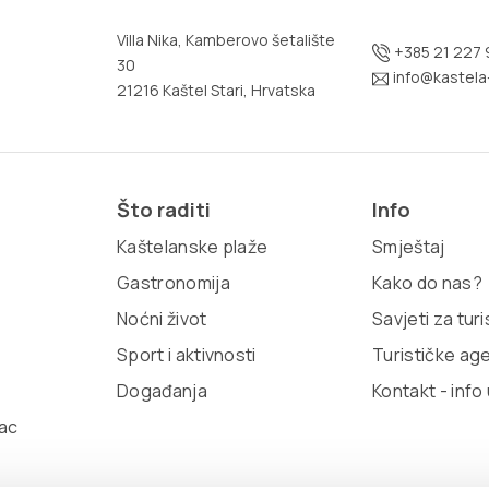
Villa Nika, Kamberovo šetalište
+385 21 227 
30
info@kastela-
21216 Kaštel Stari, Hrvatska
Što raditi
Info
Kaštelanske plaže
Smještaj
Gastronomija
Kako do nas?
Noćni život
Savjeti za tur
Sport i aktivnosti
Turističke ag
Događanja
Kontakt - info
ac