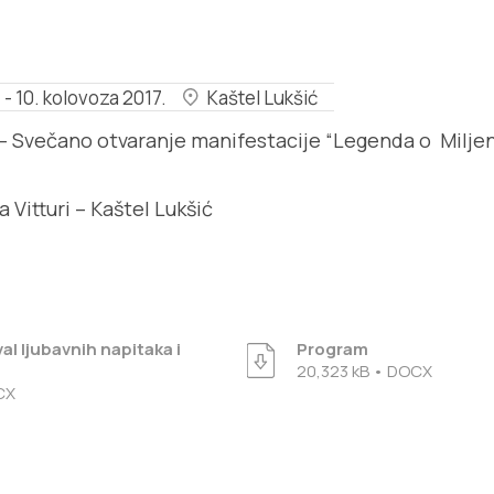
 - 10. kolovoza 2017.
Kaštel Lukšić
 – Svečano otvaranje manifestacije “Legenda o Miljenk
 Vitturi – Kaštel Lukšić
val ljubavnih napitaka i
Program
20,323 kB • DOCX
CX