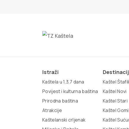
Istraži
Destinaci
Kaštela u 1,3,7 dana
Kaštel Štafil
Povijest i kulturna baština
Kaštel Novi
Prirodna baština
Kaštel Stari
Atrakcije
Kaštel Gomi
Kaštelanski crljenak
Kaštel Suću