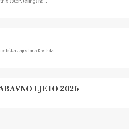
nje (storytelling) na...
ristička zajednica Kaštela...
BAVNO LJETO 2026