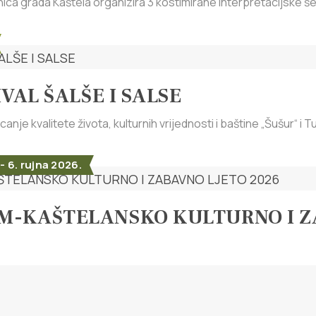
ica grada Kaštela organizira 3 kostimirane interpretacijske šet
IVAL ŠALŠE I SALSE
nje kvalitete života, kulturnih vrijednosti i baštine „Šušur“ i Tu
 - 6. rujna 2026.
M-KAŠTELANSKO KULTURNO I ZA