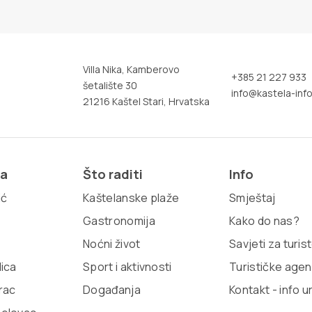
Villa Nika, Kamberovo
+385 21 227 933
šetalište 30
info@kastela-info
21216 Kaštel Stari, Hrvatska
ja
Što raditi
Info
ić
Kaštelanske plaže
Smještaj
Gastronomija
Kako do nas?
Noćni život
Savjeti za turis
lica
Sport i aktivnosti
Turističke agen
rac
Događanja
Kontakt - info u