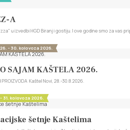
ZZ-A
zza" u izvedbi HGD Biranj i gostiju. I ove godine smo za vas prip
26. - 30. kolovoza 2026.
O SAJAM KAŠTELA 2026.
PROIZVODA Kaštel Novi, 28.-30.8.2026.
 - 31. kolovoza 2026.
acijske šetnje Kaštelima