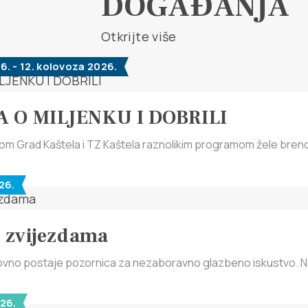
DOGAĐANJA
Otkrijte više
6. - 12. kolovoza 2026.
 O MILJENKU I DOBRILI
om Grad Kaštela i TZ Kaštela raznolikim programom žele brendira
26.
d zvijezdama
ovno postaje pozornica za nezaboravno glazbeno iskustvo. Na 
26.