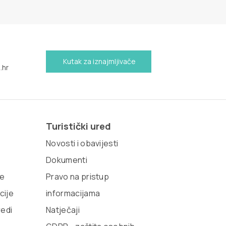
Kutak za iznajmljivače
.hr
Turistički ured
Novosti i obavijesti
Dokumenti
te
Pravo na pristup
cije
informacijama
redi
Natječaji