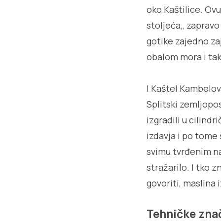
oko Kaštilice. Ovu
stoljeća,, zapravo
gotike zajedno za
obalom mora i tak
I Kaštel Kambelova
Splitski zemljopos
izgradili u cilind
izdavja i po tome š
svimu tvrđenim na
stražarilo. I tko 
govoriti, maslina 
Tehničke zna