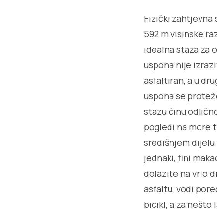
Fizički zahtjevna
592 m visinske ra
idealna staza za o
uspona nije izraz
asfaltiran, a u d
uspona se proteže
stazu činu odlično
pogledi na more t
središnjem dijelu 
jednaki, fini mak
dolazite na vrlo d
asfaltu, vodi pore
bicikl, a za nešt