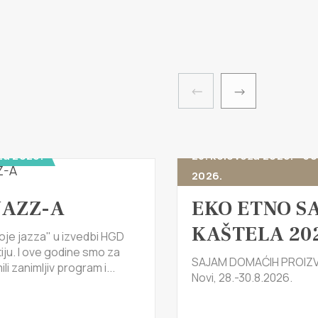
za 2026.
28. kolovoza 2026. - 30
2026.
JAZZ-A
EKO ETNO S
KAŠTELA 20
oje jazza" u izvedbi HGD
tiju. I ove godine smo za
SAJAM DOMAĆIH PROIZV
li zanimljiv program i...
Novi, 28.-30.8.2026.