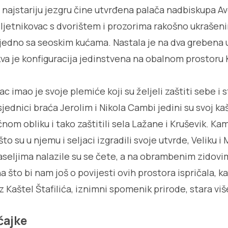
 najstariju jezgru čine utvrđena palača nadbiskupa Ave
 ljetnikovac s dvorištem i prozorima rakošno ukrašeni
jedno sa seoskim kućama. Nastala je na dva grebena
va je konfiguracija jedinstvena na obalnom prostoru 
c imao je svoje plemiće koji su željeli zaštiti sebe i 
jednici braća Jerolim i Nikola Cambi jedini su svoj ka
ričnom obliku i tako zaštitili sela Lažane i Kruševik. K
to su u njemu i seljaci izgradili svoje utvrde, Veliku i
seljima nalazile su se čete, a na obrambenim zidovi
zna što bi nam još o povijesti ovih prostora ispričala, 
iz Kaštel Štafilića, iznimni spomenik prirode, stara vi
čajke