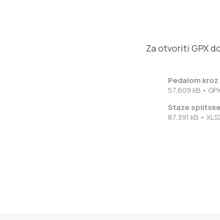
Za otvoriti GPX d
Pedalom kroz
57,609 kB • GP
Staze splitske
87,391 kB • XLS