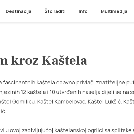
Destinacija
Što raditi
Info
Multimedija
m kroz Kaštela
ra fascinantnih kaštela odavno privlači znatiželjne pu
njezinih 12 kaštela i 10 utvrđenih naselja dijeli se na
štel Gomilicu, Kaštel Kambelovac, Kaštel Lukšić, Kašt
ić.
vi u ovoj zadivljujućoj kaštelanskoj ogrlici sa splitske