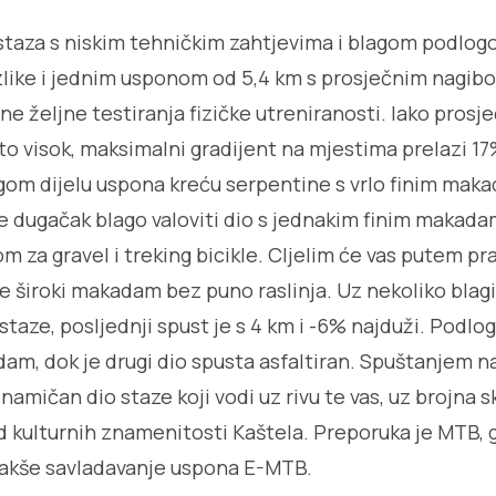
 staza s niskim tehničkim zahtjevima i blagom podlog
zlike i jednim usponom od 5,4 km s prosječnim nagib
ne željne testiranja fizičke utreniranosti. Iako prosje
ito visok, maksimalni gradijent na mjestima prelazi 1
rugom dijelu uspona kreću serpentine s vrlo finim mak
 dugačak blago valoviti dio s jednakim finim makad
m za gravel i treking bicikle. CIjelim će vas putem pra
e široki makadam bez puno raslinja. Uz nekoliko blag
staze, posljednji spust je s 4 km i -6% najduži. Podlo
adam, dok je drugi dio spusta asfaltiran. Spuštanjem n
inamičan dio staze koji vodi uz rivu te vas, uz brojna 
d kulturnih znamenitosti Kaštela. Preporuka je MTB, gr
o lakše savladavanje uspona E-MTB.