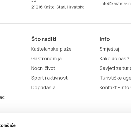
30
info@kastela-in
21216 Kaštel Stari, Hrvatska
Što raditi
Info
Kaštelanske plaže
Smještaj
Gastronomija
Kako do nas?
Noćni život
Savjeti za tur
Sport i aktivnosti
Turističke ag
Događanja
Kontakt - info
ac
kolačiće