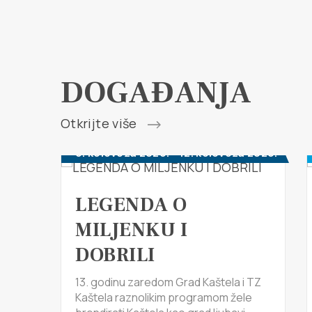
DOGAĐANJA
Otkrijte više
6. kolovoza 2026. - 12. kolovoza 2026.
LEGENDA O
MILJENKU I
DOBRILI
13. godinu zaredom Grad Kaštela i TZ
Kaštela raznolikim programom žele