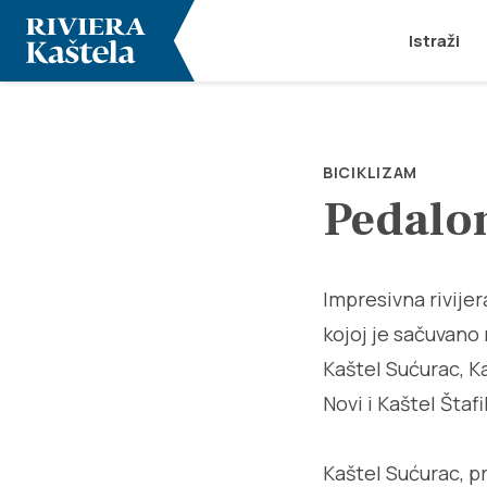
Istraži
BICIKLIZAM
Pedalo
Impresivna rivije
kojoj je sačuvano 
Kaštel Sućurac, Ka
Novi i Kaštel Štafil
Kaštel Sućurac, pr