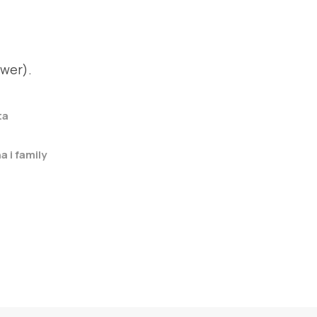
ewer).
ta
a i family