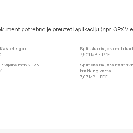
okument potrebno je preuzeti aplikaciju (npr. GPX Vi
 Kaštele.gpx
Splitska rivijera mtb kar
X
7,501 MB • PDF
 rivijere mtb 2023
Splitska rivijera cestovn
X
trekking karta
7,07 MB • PDF