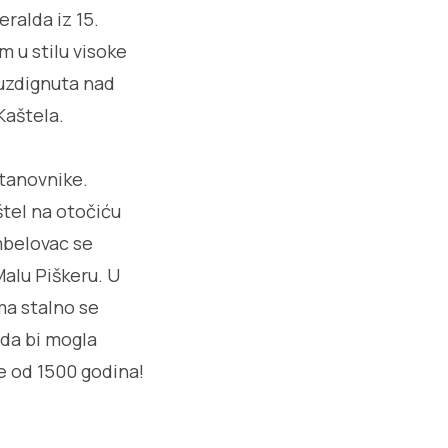
ralda iz 15.
m u stilu visoke
 uzdignuta nad
Kaštela.
stanovnike.
štel na otočiću
ambelovac se
 Malu Piškeru. U
ma stalno se
kada bi mogla
še od 1500 godina!