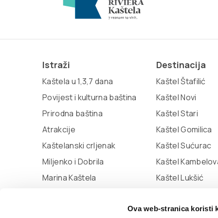
Istraži
Destinacija
Kaštela u 1,3,7 dana
Kaštel Štafilić
Povijest i kulturna baština
Kaštel Novi
Prirodna baština
Kaštel Stari
Atrakcije
Kaštel Gomilica
Kaštelanski crljenak
Kaštel Sućurac
Miljenko i Dobrila
Kaštel Kambelov
Marina Kaštela
Kaštel Lukšić
Muzej grada Kaštela
Ova web-stranica koristi 
Knjižnica Kaštela