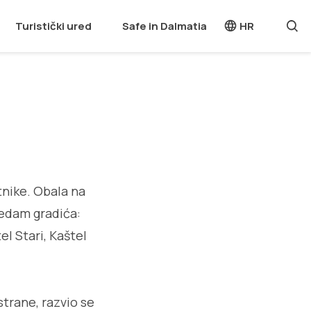
Turistički ured
Safe in Dalmatia
HR
tnike. Obala na
 sedam gradića:
el Stari, Kaštel
 strane, razvio se