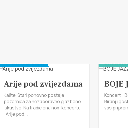
17. kolovoza 2026.
28. kolovo
Arije pod zvijezdama
BOJE 
Kaštel Stari ponovno postaje
Koncert " B
pozornica za nezaboravno glazbeno
Biranj i gos
iskustvo. Na tradicionalnom koncertu
vas pripremi
"Arije pod...