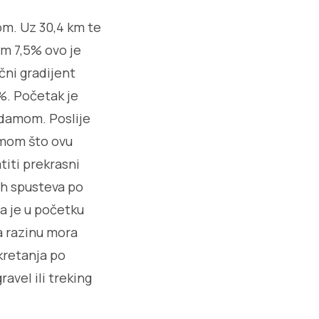
om. Uz 30,4 km te
om 7,5% ovo je
čni gradijent
7%. Početak je
adamom. Poslije
amom što ovu
titi prekrasni
ih spusteva po
ga je u početku
a razinu mora
skretanja po
avel ili treking