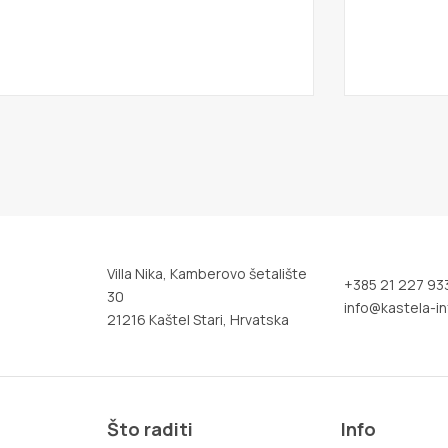
Villa Nika, Kamberovo šetalište
+385 21 227 93
30
info@kastela-in
21216 Kaštel Stari, Hrvatska
Što raditi
Info