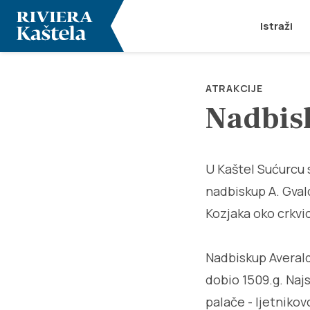
Istraži
ATRAKCIJE
Nadbis
U Kaštel Sućurcu s
nadbiskup A. Gval
Kozjaka oko crkvic
Nadbiskup Averaldo
dobio 1509.g. Najs
palače - ljetnikov