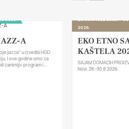
za 2026.
28. kolovoza 2026. - 30
2026.
JAZZ-A
EKO ETNO S
KAŠTELA 20
oje jazza" u izvedbi HGD
tiju. I ove godine smo za
SAJAM DOMAĆIH PROIZV
li zanimljiv program i...
Novi, 28.-30.8.2026.