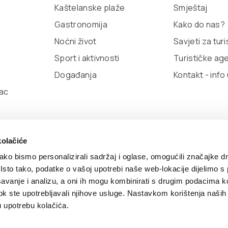
Kaštelanske plaže
Smještaj
Gastronomija
Kako do nas?
Noćni život
Savjeti za tur
Sport i aktivnosti
Turističke ag
Događanja
Kontakt - info
ac
kolačiće
ko bismo personalizirali sadržaj i oglase, omogućili značajke d
. Isto tako, podatke o vašoj upotrebi naše web-lokacije dijelimo s
olitika kolačića
TZ Kaštela Viber Info
Developed by:
Nov
avanje i analizu, a oni ih mogu kombinirati s drugim podacima k
i dok ste upotrebljavali njihove usluge. Nastavkom korištenja naših
u upotrebu kolačića.