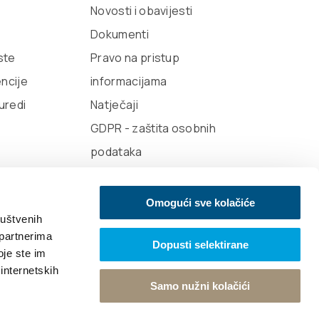
Novosti i obavijesti
Dokumenti
iste
Pravo na pristup
encije
informacijama
 uredi
Natječaji
GDPR - zaštita osobnih
podataka
Omogući sve kolačiće
ruštvenih
 partnerima
Dopusti selektirane
e vibracije
Design
oje ste im
 internetskih
Samo nužni kolačići