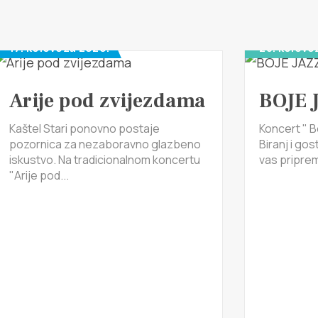
17. kolovoza 2026.
28. kolovo
Arije pod zvijezdama
BOJE 
Kaštel Stari ponovno postaje
Koncert " B
pozornica za nezaboravno glazbeno
Biranj i gos
iskustvo. Na tradicionalnom koncertu
vas pripremi
"Arije pod...