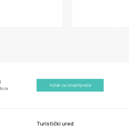
3
Kutak za iznajmljivače
fo.hr
Turistički ured