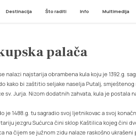
Destinacija
Što raditi
Info
Multimedija
kupska palača
e nalazi najstarija obrambena kula koju je 1392.g. sag
do kako bi zaštitio seljake naselja Putalj, smješteno
e sv. Jurja. Nizom dodatnih zahvata, kula je postala 
 je 1488.g. tu sagradio svoj ljetnikovac a svoj konačni
tariju jezgru Sućurca čini sklop Kaštilica kojeg čini d
ca na čijem se južnom zidu nalaze raskošno ukrašeni p