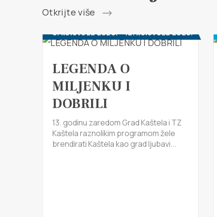
Otkrijte više
6. kolovoza 2026. - 12. kolovoza 2026.
LEGENDA O
MILJENKU I
DOBRILI
13. godinu zaredom Grad Kaštela i TZ
Kaštela raznolikim programom žele
brendirati Kaštela kao grad ljubavi...