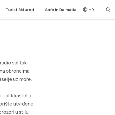
Turistički ured
Safe in Dalmatia
HR
radio splitski
g na obroncima
naselje uz more.
 oblik kaštel je
vorište utvrđene
rozori u stilu