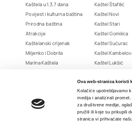
Kaštela u 1,3,7 dana
Kaštel Štafilić
Povijest i kulturna baština
Kaštel Novi
Prirodna baština
Kaštel Stari
Atrakcije
Kaštel Gomilica
Kaštelanski crljenak
Kaštel Sućurac
Miljenko i Dobrila
Kaštel Kambelov
Marina Kaštela
Kaštel Lukšić
Muzej grada Kaštela
Ova web-stranica koristi 
Knjižnica Kaštela
Kolačiće upotrebljavamo ka
medija i analizirali promet
© TZ Kastela 2022
Izjava o pristupačnosti
P
za društvene medije, oglaš
pružili ili koje su prikupil
by:
Signed Design
stranica vi prihvaćate naš