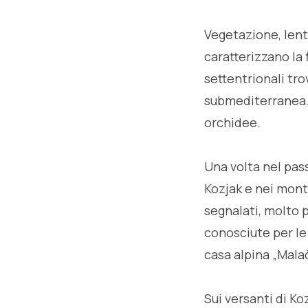
Vegetazione, lent
caratterizzano la 
settentrionali tro
submediterranea. 
orchidee.
Una volta nel pas
Kozjak e nei monti
segnalati, molto p
conosciute per le 
casa alpina „Malač
Sui versanti di Ko