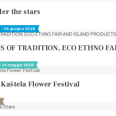
er the stars
 - 29 giugno 2026
YS OF TRADITION, ECO ETHNO F
- 10 maggio 2026
 Kaštela Flower Festival
4