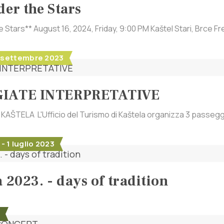
der the Stars
e Stars** August 16, 2024, Friday, 9:00 PM Kaštel Stari, Brce Fr
 1 settembre 2023
GIATE INTERPRETATIVE
KAŠTELA L'Ufficio del Turismo di Kaštela organizza 3 passeggia
- 1 luglio 2023
 2023. - days of tradition
2