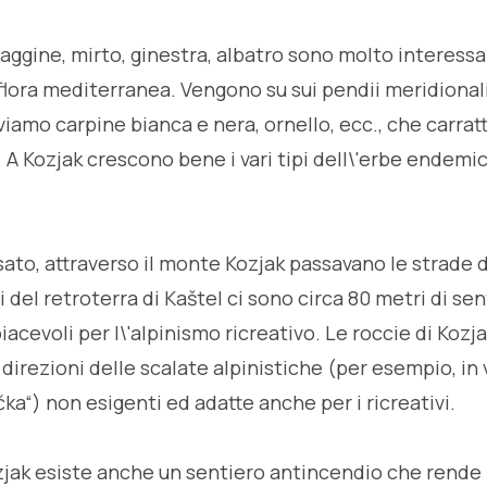
aggine, mirto, ginestra, albatro sono molto interessa
flora mediterranea. Vengono su sui pendii meridionali
viamo carpine bianca e nera, ornello, ecc., che carratt
A Kozjak crescono bene i vari tipi dell\'erbe endemi
sato, attraverso il monte Kozjak passavano le strade d
 del retroterra di Kaštel ci sono circa 80 metri di sent
iacevoli per l\'alpinismo ricreativo. Le roccie di Kozj
direzioni delle scalate alpinistiche (per esempio, in 
ka“) non esigenti ed adatte anche per i ricreativi.
zjak esiste anche un sentiero antincendio che rende p