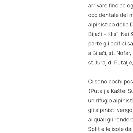
arrivare fino ad o
occidentale del m
alpinistico della 
Bijaći – Klis“. Nei
parte gli edifici 
a Bijači, st. Nofar
st.Juraj di Putalj
Ci sono pochi post
(Putalj a Kaštel S
un rifugio alpinis
gli alpinisti veng
ai quali gli render
Split e le isole d