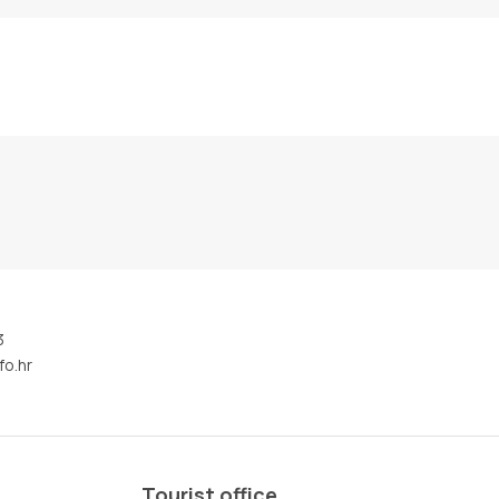
3
fo.hr
Tourist office