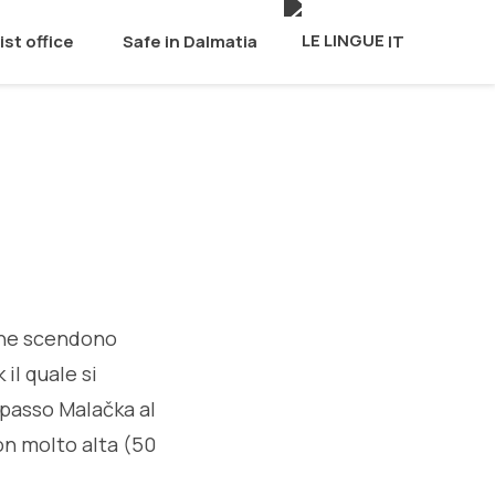
ist office
Safe in Dalmatia
IT
 che scendono
il quale si
l passo Malačka al
on molto alta (50