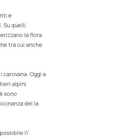
nti e
. Su quelli
erizzano la flora
che tra cui anche
i carovana. Oggi a
ieri alpini
ak sono
vicinanza del la
ossibile l\'