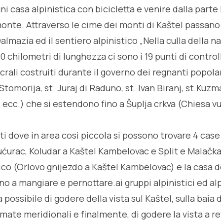
gni casa alpinistica con bicicletta e venire dalla parte
onte. Attraverso le cime dei monti di Kaštel passano 
Dalmazia ed il sentiero alpinistico „Nella culla della n
 30 chilometri di lunghezza ci sono i 19 punti di control
sacrali costruiti durante il governo dei regnanti popolar
, Stomorija, st. Juraj di Raduno, st. Ivan Biranj, st.Kuz
e, ecc.) che si estendono fino a Šuplja crkva (Chiesa vu
i dove in area cosi piccola si possono trovare 4 case
ućurac, Koludar a Kaštel Kambelovac e Split e Malačka 
tico (Orlovo gnijezdo a Kaštel Kambelovac) e la casa 
ono a mangiare e pernottare.ai gruppi alpinistici ed alp
a possibile di godere della vista sul Kaštel, sulla baia d
almate meridionali e finalmente, di godere la vista a re