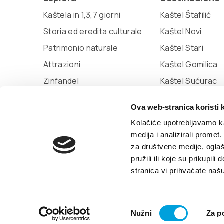
Kaštela in 1,3,7 giorni
Kaštel Štafilić
Storia ed eredita culturale
Kaštel Novi
Patrimonio naturale
Kaštel Stari
Attrazioni
Kaštel Gomilica
Zinfandel
Kaštel Sućurac
Miljenko e Dobrila
Kaštel Kambelov
Ova web-stranica koristi 
Marina Kaštela
Kaštel Lukšić
Kolačiće upotrebljavamo ka
medija i analizirali promet
za društvene medije, oglaš
pružili ili koje su prikupil
© TZ Kastela 2022
Gestione dei Cookie
Dev
stranica vi prihvaćate naš
Odabir
Nužni
Za p
pristanka