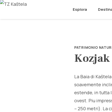
Esplora
Destin
PATRIMONIO NATUR
Kozjak
La Baia di Kaštel
soavemente inclina
estende, in tutta 
ovest. Piu impres
– 250 metri). La c