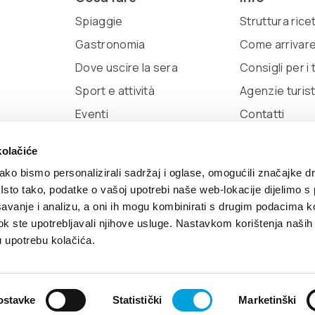
Spiaggie
Struttura rice
Gastronomia
Come arrivar
Dove uscire la sera
Consigli per i t
Sport e attività
Agenzie turis
Eventi
Contatti
ac
kolačiće
ko bismo personalizirali sadržaj i oglase, omogućili značajke d
. Isto tako, podatke o vašoj upotrebi naše web-lokacije dijelimo s
avanje i analizu, a oni ih mogu kombinirati s drugim podacima k
i dok ste upotrebljavali njihove usluge. Nastavkom korištenja naših
eloped by:
Nove vibracije
Design by:
Signed Design
u upotrebu kolačića.
ostavke
Statistički
Marketinški