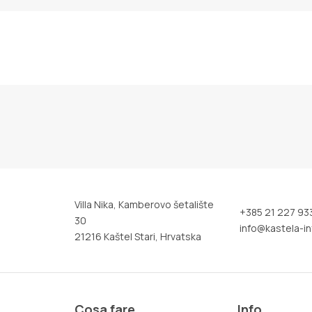
Villa Nika, Kamberovo šetalište
+385 21 227 93
30
info@kastela-in
21216 Kaštel Stari, Hrvatska
Cosa fare
Info