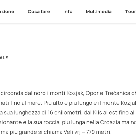
azione
Cosa fare
Info
Multimedia
Tour
ALE
a circonda dal nord i monti Kozjak, Opor e Trečanica
ti fino al mare. Piu alto e piu lungo e il monte Kozjak 
la sua lunghezza di 16 chilometri, dal Klis al est fino a
sionante e la sua roccia, piu lunga nella Croazia ma n
ima piu grande si chiama Veli vrj – 779 metri.