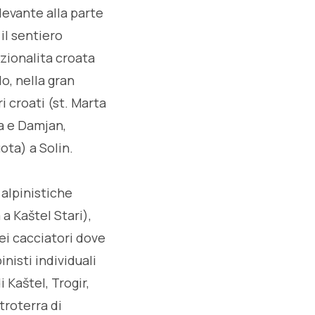
 levante alla parte
il sentiero
azionalita croata
lo, nella gran
i croati (st. Marta
ma e Damjan,
ota) a Solin.
 alpinistiche
a Kaštel Stari),
dei cacciatori dove
inisti individuali
i Kaštel, Trogir,
troterra di