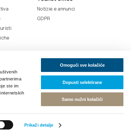
ttiva
Notizie e annunci
e
GDPR
uristi
tiche
Omogući sve kolačiće
ruštvenih
 partnerima
Dopusti selektirane
oje ste im
 internetskih
Samo nužni kolačići
Torna in cima
Prikaži detalje