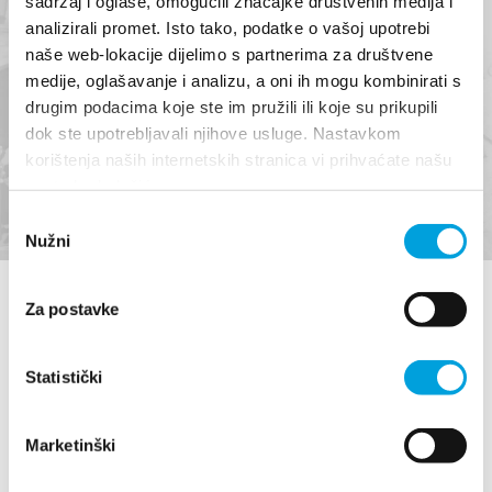
sadržaj i oglase, omogućili značajke društvenih medija i
analizirali promet. Isto tako, podatke o vašoj upotrebi
Nostalgia - Giorni della
naše web-lokacije dijelimo s partnerima za društvene
medije, oglašavanje i analizu, a oni ih mogu kombinirati s
tradizione di Kaštela
drugim podacima koje ste im pružili ili koje su prikupili
dok ste upotrebljavali njihove usluge. Nastavkom
korištenja naših internetskih stranica vi prihvaćate našu
LEGGI DI PIÙ
upotrebu kolačića.
Odabir
Nužni
pristanka
Za postavke
Statistički
Marketinški