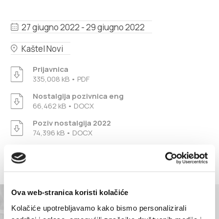
Multimedia
27 giugno 2022 - 29 giugno 2022
Tourist office
Kaštel Novi
Safe in Dalmatia
Prijavnica
335,008 kB • PDF
it
Nostalgija pozivnica eng
66,462 kB • DOCX
Poziv nostalgija 2022
+385 21 227 933
74,396 kB • DOCX
info@kastela-info.hr
Villa Nika, Kamberovo šetalište 30,
Ova web-stranica koristi kolačiće
Indicazioni
21216 Kaštel Stari, Hrvatska
Kolačiće upotrebljavamo kako bismo personalizirali