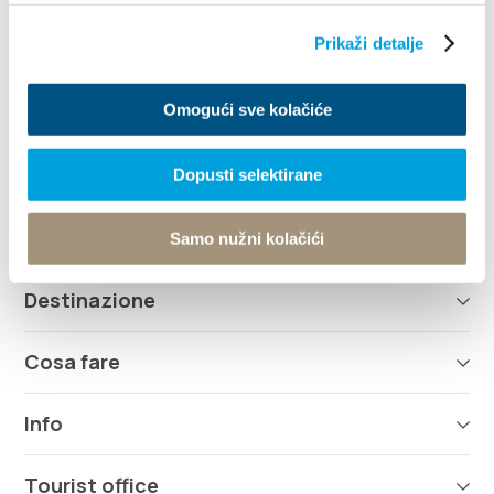
Villa Nika, Kamberovo šetalište 30
21216 Kaštel Stari, Hrvatska
Indicazioni
Prikaži detalje
+385 21 227 933
Omogući sve kolačiće
info@kastela-info.hr
Dopusti selektirane
Esplora
Samo nužni kolačići
Destinazione
Cosa fare
Info
Tourist office