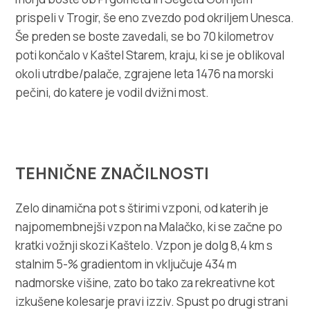
prispeli v Trogir, še eno zvezdo pod okriljem Unesca.
Še preden se boste zavedali, se bo 70 kilometrov
poti končalo v Kaštel Starem, kraju, ki se je oblikoval
okoli utrdbe/palače, zgrajene leta 1476 na morski
pečini, do katere je vodil dvižni most.
TEHNIČNE ZNAČILNOSTI
Zelo dinamična pot s štirimi vzponi, od katerih je
najpomembnejši vzpon na Malačko, ki se začne po
kratki vožnji skozi Kaštelo. Vzpon je dolg 8,4 km s
stalnim 5-% gradientom in vključuje 434 m
nadmorske višine, zato bo tako za rekreativne kot
izkušene kolesarje pravi izziv. Spust po drugi strani