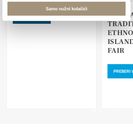
Samo nužni kolačići
17th D
PREBERI VEČ
TRADI
ETHNO
ISLAN
FAIR
PREBERI 