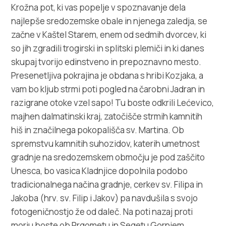
Multimedija
Krožna pot, ki vas popelje v spoznavanje dela
najlepše sredozemske obale in njenega zaledja, se
Safe in Dalmatia
začne v Kaštel Starem, enem od sedmih dvorcev, ki
so jih zgradili trogirski in splitski plemiči in ki danes
sl
skupaj tvorijo edinstveno in prepoznavno mesto.
Presenetljiva pokrajina je obdana s hribi Kozjaka, a
vam bo kljub strmi poti pogled na čarobni Jadran in
razigrane otoke vzel sapo! Tu boste odkrili Lećevico,
+385 21 227 933
majhen dalmatinski kraj, zatočišče strmih kamnitih
hiš in značilnega pokopališča sv. Martina. Ob
info@kastela-info.hr
spremstvu kamnitih suhozidov, katerih umetnost
gradnje na sredozemskem območju je pod zaščito
Villa Nika, Kamberovo šetalište 30,
Unesca, bo vasica Kladnjice dopolnila podobo
Navodila
21216 Kaštel Stari, Hrvatska
tradicionalnega načina gradnje, cerkev sv. Filipa in
Jakoba (hrv. sv. Filip i Jakov) pa navdušila s svojo
fotogeničnostjo že od daleč. Na poti nazaj proti
morju boste ob Prgometu in Segetu Gornjem