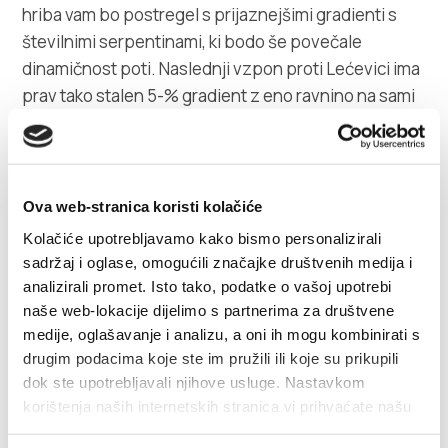
hriba vam bo postregel s prijaznejšimi gradienti s
številnimi serpentinami, ki bodo še povečale
dinamičnost poti. Naslednji vzpon proti Lećevici ima
prav tako stalen 5-% gradient z eno ravnino na sami
polovici vzpona. Dinamična vožnja po valovitem
terenu vas bo pripeljala do vzpona na Prgomet, ki
ima enake značilnosti kot prejšnji vzponi, vendar
nekoliko krajšo dolžino, 2,8 km. Zelo hiter odsek vodi
Ova web-stranica koristi kolačiće
do spusta v Seget, ki je zelo dinamičen s številnimi
Kolačiće upotrebljavamo kako bismo personalizirali
preglednimi ovinki. Od Segeta do Kaštela vodi ob
sadržaj i oglase, omogućili značajke društvenih medija i
morju ravna cesta, odlična za hlajenje po zahtevni
analizirali promet. Isto tako, podatke o vašoj upotrebi
prevoženi poti. Celotna pot poteka po širokih cestah
naše web-lokacije dijelimo s partnerima za društvene
medije, oglašavanje i analizu, a oni ih mogu kombinirati s
v dveh pasovih, vendar z zelo malo prometa vse do
drugim podacima koje ste im pružili ili koje su prikupili
Prgometa. Kompaktna prestavna razmerja zaradi
dok ste upotrebljavali njihove usluge. Nastavkom
nezahtevnih vzponov niso potrebna.
korištenja naših internetskih stranica vi prihvaćate našu
upotrebu kolačića.