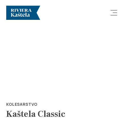
Raziščite
Destinacija
Kaj početi
KOLESARSTVO
Kaštela Classic
Info