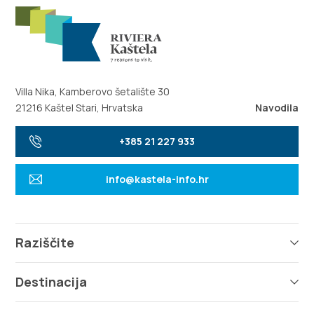
Villa Nika, Kamberovo šetalište 30
21216 Kaštel Stari, Hrvatska
Navodila
+385 21 227 933
info@kastela-info.hr
Raziščite
Destinacija