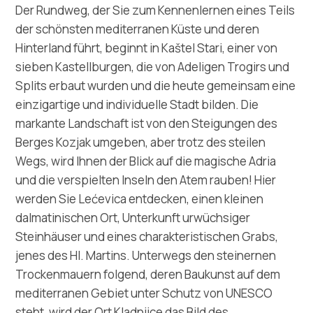
Multimedia
Der Rundweg, der Sie zum Kennenlernen eines Teils
der schönsten mediterranen Küste und deren
Turistički ured
Hinterland führt, beginnt in Kaštel Stari, einer von
sieben Kastellburgen, die von Adeligen Trogirs und
Safe in Dalmatia
Splits erbaut wurden und die heute gemeinsam eine
einzigartige und individuelle Stadt bilden. Die
de
markante Landschaft ist von den Steigungen des
Berges Kozjak umgeben, aber trotz des steilen
Wegs, wird Ihnen der Blick auf die magische Adria
und die verspielten Inseln den Atem rauben! Hier
+385 21 227 933
werden Sie Lećevica entdecken, einen kleinen
dalmatinischen Ort, Unterkunft urwüchsiger
info@kastela-info.hr
Steinhäuser und eines charakteristischen Grabs,
jenes des Hl. Martins. Unterwegs den steinernen
Trockenmauern folgend, deren Baukunst auf dem
Villa Nika, Kamberovo šetalište 30,
Richtungen
mediterranen Gebiet unter Schutz von UNESCO
21216 Kaštel Stari, Hrvatska
steht, wird der Ort Kladnjice das Bild des