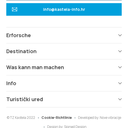
info@kastela-info.hr
Erforsche
Destination
Was kann man machen
Info
Turistički ured
© TZ Kastela 2022
Cookie-Richtlinie
Developed by:
Nove vibracije
Design by:
Signed Design