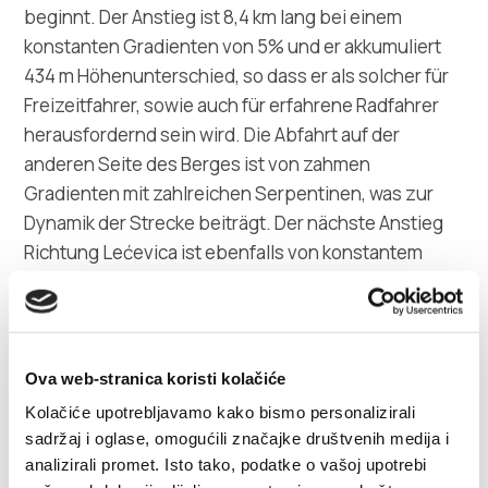
beginnt. Der Anstieg ist 8,4 km lang bei einem
konstanten Gradienten von 5% und er akkumuliert
434 m Höhenunterschied, so dass er als solcher für
Freizeitfahrer, sowie auch für erfahrene Radfahrer
herausfordernd sein wird. Die Abfahrt auf der
anderen Seite des Berges ist von zahmen
Gradienten mit zahlreichen Serpentinen, was zur
Dynamik der Strecke beiträgt. Der nächste Anstieg
Richtung Lećevica ist ebenfalls von konstantem
Gradienten von 5% mit einer Ausrichtung auf halber
Strecke des Anstiegs. Die dynamische Fahrt über
welliges Gelände führt bis zum Anstieg Richtung
Prgomet, welcher dieselben Eigenschaften hat wie
Ova web-stranica koristi kolačiće
auch der vorherige Anstieg, aber mit einer etwas
Kolačiće upotrebljavamo kako bismo personalizirali
kürzeren Länge von 2,8 km. Ein sehr schneller
sadržaj i oglase, omogućili značajke društvenih medija i
Abschnitt führt bis zur Abfahrt nach Seget, welche
analizirali promet. Isto tako, podatke o vašoj upotrebi
sehr dynamisch ist mit zahlreichen übersichtlichen