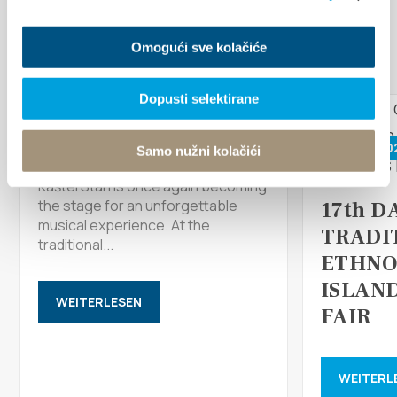
VERANSTALTUNGEN
Omogući sve kolačiće
Mehr entdecken
17. August 2026
Dopusti selektirane
26. Juni 20
Arias under the stars
Samo nužni kolačići
Kaštel Stari is once again becoming
the stage for an unforgettable
17th D
musical experience. At the
TRADI
traditional...
ETHNO
ISLAN
WEITERLESEN
FAIR
WEITERL