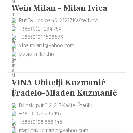
Wein Milan - Milan Ivica
Put Sv. Josipa 46, 21217 Kaštel Novi
+385(0)21 234 754
+385(0)91 1508573
vina.milan1@yahoo.com
posip-milan.hr/
VINA Obitelji Kuzmanić
Fradelo-Mladen Kuzmanić
Bilinski put 6,21217 Kaštel Štafilić
+385 (0)21 235 197
+385(0)98 666 145
martinakuzmanic@yahoo.com