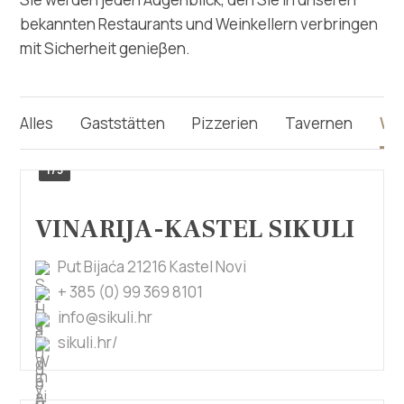
Turistički ured
bekannten Restaurants und Weinkellern verbringen
mit Sicherheit genieβen.
Safe in Dalmatia
de
Alles
Gaststätten
Pizzerien
Tavernen
We
1/5
+385 21 227 933
VINARIJA-KASTEL SIKULI
info@kastela-info.hr
Put Bijaća 21216 Kastel Novi
+ 385 (0) 99 369 8101
Villa Nika, Kamberovo šetalište 30,
info@sikuli.hr
Richtungen
21216 Kaštel Stari, Hrvatska
sikuli.hr/