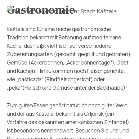
Gastronomie
Kaštela sind für eine reiche gastronomische
Tradition bekannt mit Betonung auf mediterrane
Küche, das heiβt viel Fisch auf verschiedene
Zubereitungsarten (gekocht, gegrillt und gebraten),
Erforsche
Gemüse (Ackerbohnen, „Ackerbohnentage“), Obst
und Kuchen. Hinzu kommen noch Fleischgerichte,
Destination
wie „pašticada“ (Rindfleischgericht) oder
„peka“(Fleisch und Gemüse unter der Backhaube)“.
Was kann man machen
Zum guten Essen gehört natürlich noch guter Wein
Info
und der aus Kaštela, bekannt als Crljenak (ein
Vorfahre des bekannten amerikanischen Zinfandel)
Multimedia
ist besonders nennenswert. Besuchen Sie uns und
Sie werden jeden Augenblick, den Sie in unseren