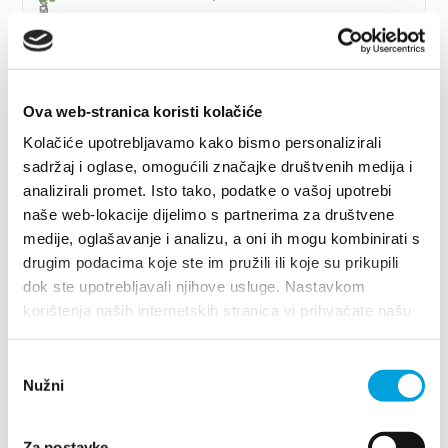
Vina Marin Milan
Ova web-stranica koristi kolačiće
Grgura Ninskog 16, 21216 Kaštel Stari
Kolačiće upotrebljavamo kako bismo personalizirali
+385 (0) 91 250 0789
sadržaj i oglase, omogućili značajke društvenih medija i
analizirali promet. Isto tako, podatke o vašoj upotrebi
naše web-lokacije dijelimo s partnerima za društvene
medije, oglašavanje i analizu, a oni ih mogu kombinirati s
Vina Bedalov - OPG Jakša
drugim podacima koje ste im pružili ili koje su prikupili
Bedalov
dok ste upotrebljavali njihove usluge. Nastavkom
korištenja naših internetskih stranica vi prihvaćate našu
Biskupa Frane Franića 14, 21214 Kaštel
upotrebu kolačića.
Kambelovac
Odabir
+ 385 (0) 98 939 2241
Nužni
pristanka
vina.bedalov@gmail.com
vinabedalov.com/
Za postavke