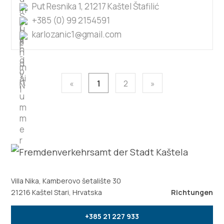
Put Resnika 1, 21217 Kaštel Štafilić
+385 (0) 99 2154591
karlozanic1@gmail.com
«
1
2
»
Villa Nika, Kamberovo šetalište 30
21216 Kaštel Stari, Hrvatska
Richtungen
+385 21 227 933