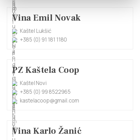
Vina Emil Novak
Kaštel Lukšić
+385 (0) 91 181 1180
PZ Kaštela Coop
Kaštel Novi
+385 (0) 99 8522965
kastelacoop@gmail.com
Vina Karlo Žanić