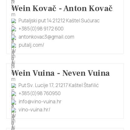
Wein Kovač - Anton Kovač
Putaljski put 14 21212 Kaštel Sućurac
+385(0)98 9172 600
antonkovac3@gmail.com
putalj.com/
Wein Vuina - Neven Vuina
Put Sv. Lucije 17, 21217 Kaštel Štafilić
+385(0)98 760950
info@vino-vuina.hr
vino-vuina.hr/