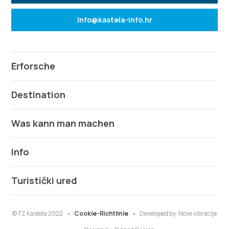
info@kastela-info.hr
Erforsche
Destination
Was kann man machen
Info
Turistički ured
© TZ Kastela 2022
Cookie-Richtlinie
Developed by:
Nove vibracije