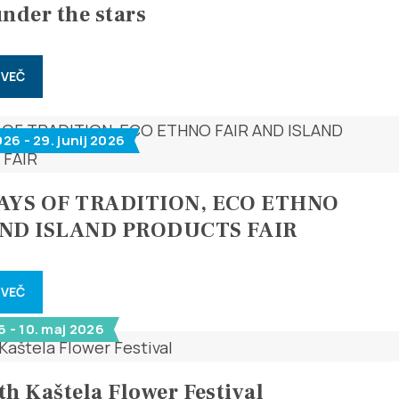
under the stars
Safe in Dalmatia
sl
 VEČ
026 - 29. junij 2026
+385 21 227 933
info@kastela-info.hr
DAYS OF TRADITION, ECO ETHNO
AND ISLAND PRODUCTS FAIR
Villa Nika, Kamberovo šetalište 30,
Navodila
21216 Kaštel Stari, Hrvatska
 VEČ
6 - 10. maj 2026
th Kaštela Flower Festival