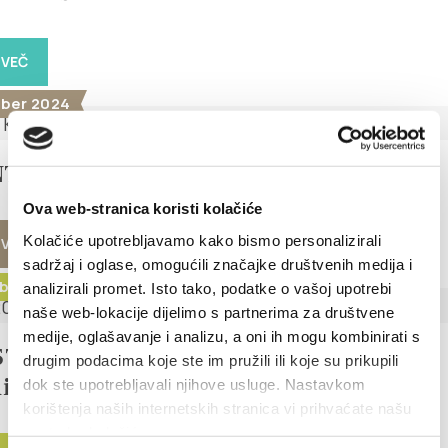
 VEČ
ber 2024
T V KAŠTELIH 2024
Ova web-stranica koristi kolačiće
Kolačiće upotrebljavamo kako bismo personalizirali
 VEČ
sadržaj i oglase, omogućili značajke društvenih medija i
ber 2024 - 15. november 2024
analizirali promet. Isto tako, podatke o vašoj upotrebi
naše web-lokacije dijelimo s partnerima za društvene
medije, oglašavanje i analizu, a oni ih mogu kombinirati s
T 2024 – Festival crljenak in
drugim podacima koje ste im pružili ili koje su prikupili
iki
dok ste upotrebljavali njihove usluge. Nastavkom
korištenja naših internetskih stranica vi prihvaćate našu
upotrebu kolačića.