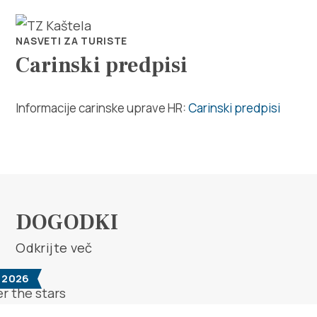
NASVETI ZA TURISTE
Carinski predpisi
Informacije carinske uprave HR:
Carinski predpisi
Raziščite
Destinacija
Kaj početi
DOGODKI
Odkrijte več
Info
t 2026
Multimedija