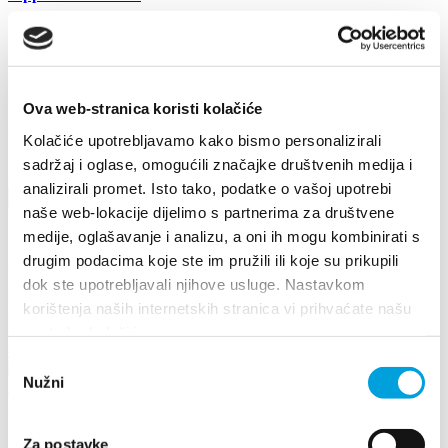
Zollbestimmungen
All informations available on Ministry of Finance, Custom
regulations:
https://carina.gov.hr/en
Ova web-stranica koristi kolačiće
Veranstaltungen
Kolačiće upotrebljavamo kako bismo personalizirali
sadržaj i oglase, omogućili značajke društvenih medija i
Mehr entdecken
analizirali promet. Isto tako, podatke o vašoj upotrebi
naše web-lokacije dijelimo s partnerima za društvene
17. August 2026
medije, oglašavanje i analizu, a oni ih mogu kombinirati s
Arias under the stars
drugim podacima koje ste im pružili ili koje su prikupili
dok ste upotrebljavali njihove usluge. Nastavkom
Kaštel Stari is once again becoming the stage for an unforgettable
korištenja naših internetskih stranica vi prihvaćate našu
musical experience. At the traditional...
upotrebu kolačića.
Weiterlesen
Odabir
Nužni
pristanka
26. Juni 2026 - 29. Juni 2026
17th DAYS OF TRADITION, ECO ETHNO FAIR AND
Za postavke