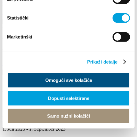
ISLAND PRODUCTS FAIR
Weiterlesen
Statistički
8. Mai 2026 - 10. Mai 2026
Marketinški
The 25th Kaštela Flower Festival
The 25th Kaštela Flower Festival is a traditional event organized by
the Kaštela Tourist Board. The event...
Prikaži detalje
Weiterlesen
16. August 2024
Omogući sve kolačiće
Arias Under the Stars
Dopusti selektirane
**Arias Under the Stars** August 16, 2024, Friday, 9:00 PM Kaštel
Stari, Brce Free admission Enjoy a magical...
Samo nužni kolačići
Weiterlesen
1. Juli 2023 - 1. September 2023