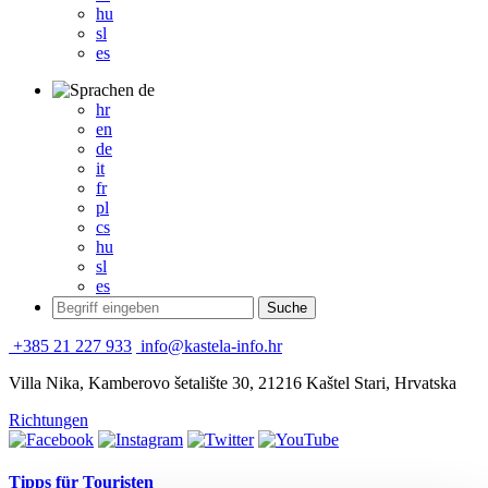
hu
sl
es
de
hr
en
de
it
fr
pl
cs
hu
sl
es
+385 21 227 933
info@kastela-info.hr
Villa Nika, Kamberovo šetalište 30, 21216 Kaštel Stari, Hrvatska
Richtungen
Tipps für Touristen