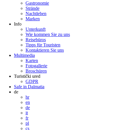
Gastronomie
Strände
Nachtleben
Marken
Info
Unterkunft
Wie kommen Sie zu uns
Reisebüros
Tipps für Touristen
Kontaktieren Sie uns
Multimedia
Karten
Fotogallerie
Broschüren
Turistički ured
GDPR
Safe in Dalmatia
de
hr
en
de
it
fr
pl
cs