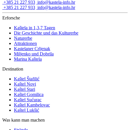
+385 21 227 933
info@kastela-info.hr
+385 21 227 933
info@kastela-info.hr
Erforsche
Kaštela in 1,3,7 Tagen
Die Geschichte und das Kulturerbe
Naturerbe
Attraktionen
Kastelaner Crljenak
Miljenko und Dobrila
Marina Kaštela
Destination
Kaštel Štafilić
Kaštel Novi
Kaštel Stari
Kaštel Gomilica
Kaštel Sućurac
Kaštel Kambelovac
Kaštel Lukšić
Was kann man machen
Strände