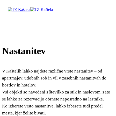
Raziščite
Nastanitev
Destinacija
Kaj početi
V Kaštelih lahko najdete različne vrste nastanitev – od
apartmajev, udobnih sob in vil v zasebnih nastanitvah do
Info
hostlov in hotelov.
Vsi objekti so navedeni s številko za stik in naslovom, zato
Multimedija
se lahko za rezervacijo obrnete neposredno na lastnike.
Ko izberete vrsto nastanitve, lahko izberete tudi predel
Safe in Dalmatia
mesta, kjer želite bivati.