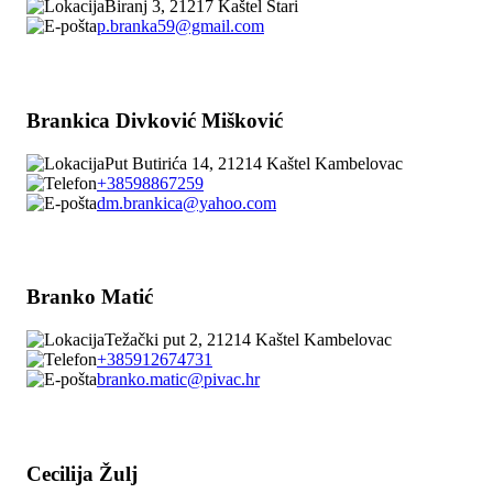
Biranj 3, 21217 Kaštel Stari
p.branka59@gmail.com
Brankica Divković Mišković
Put Butirića 14, 21214 Kaštel Kambelovac
+38598867259
dm.brankica@yahoo.com
Branko Matić
Težački put 2, 21214 Kaštel Kambelovac
+385912674731
branko.matic@pivac.hr
Cecilija Žulj