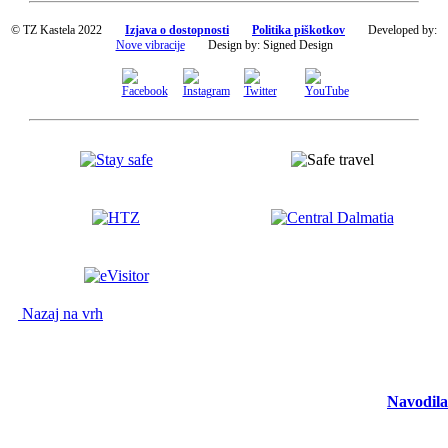
© TZ Kastela 2022
Izjava o dostopnosti
Politika piškotkov
Developed by:
Nove vibracije
Design by:
Signed Design
Nazaj na vrh
Navodila