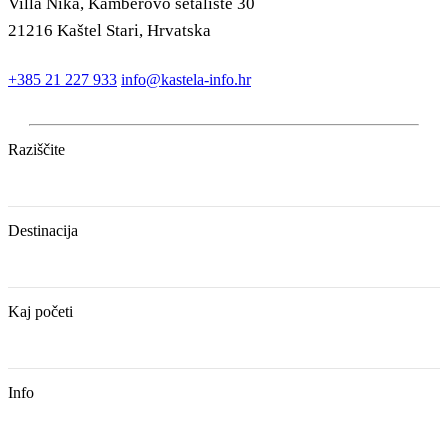
Villa Nika, Kamberovo šetalište 30
21216 Kaštel Stari, Hrvatska
+385 21 227 933
info@kastela-info.hr
Raziščite
Destinacija
Kaj početi
Info