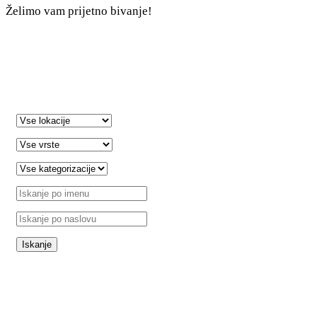
Želimo vam prijetno bivanje!
sl
+385 21 227 933
info@kastela-info.hr
Villa Nika, Kamberovo šetalište 30,
21216 Kaštel Stari, Hrvatska