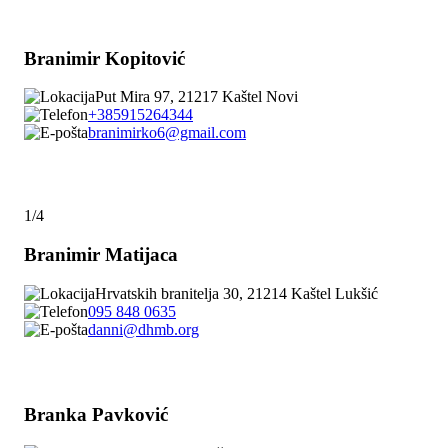
Branimir Kopitović
Put Mira 97, 21217 Kaštel Novi
+385915264344
branimirko6@gmail.com
1/4
Branimir Matijaca
Hrvatskih branitelja 30, 21214 Kaštel Lukšić
095 848 0635
danni@dhmb.org
Branka Pavković