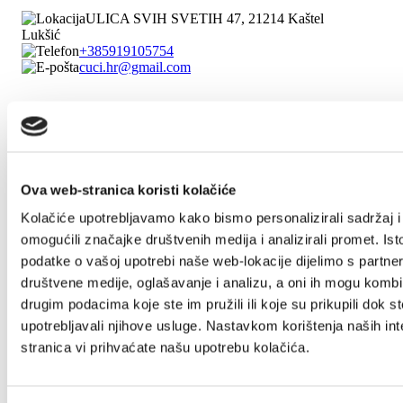
ULICA SVIH SVETIH 47, 21214 Kaštel
Lukšić
+385919105754
cuci.hr@gmail.com
1/4
Damir Ćuk
Ova web-stranica koristi kolačiće
Put Štalija 24, 21217 Kaštel Stari
Kolačiće upotrebljavamo kako bismo personalizirali sadržaj i
+385996565132
omogućili značajke društvenih medija i analizirali promet. Ist
cuk.damir@gmail.com
podatke o vašoj upotrebi naše web-lokacije dijelimo s partne
društvene medije, oglašavanje i analizu, a oni ih mogu kombin
drugim podacima koje ste im pružili ili koje su prikupili dok st
1/4
upotrebljavali njihove usluge. Nastavkom korištenja naših int
stranica vi prihvaćate našu upotrebu kolačića.
Damir Ezgeta
Ujevićeva 27, 21217 Kaštel Novi