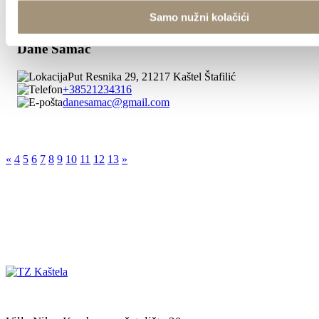
Samo nužni kolačići
Dane Samac
Put Resnika 29, 21217 Kaštel Štafilić
+38521234316
danesamac@gmail.com
«
4
5
6
7
8
9
10
11
12
13
»