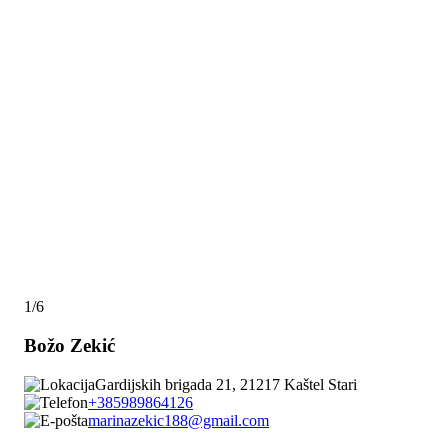
1/6
Božo Zekić
Gardijskih brigada 21, 21217 Kaštel Stari
+385989864126
marinazekic188@gmail.com