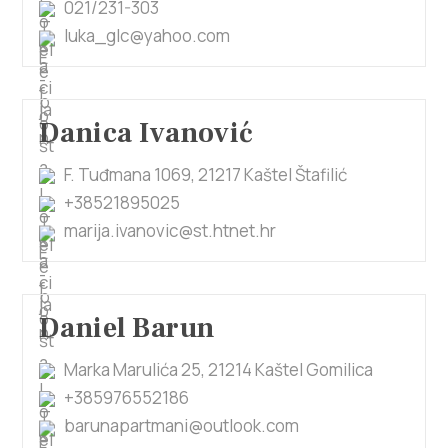
021/231-303
luka_glc@yahoo.com
Danica Ivanović
F. Tuđmana 1069, 21217 Kaštel Štafilić
+38521895025
marija.ivanovic@st.htnet.hr
Daniel Barun
Marka Marulića 25, 21214 Kaštel Gomilica
+385976552186
barunapartmani@outlook.com