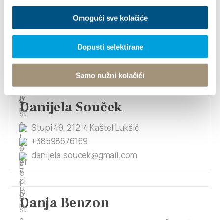
Danijela Krivić
Omogući sve kolačiće
Primorska ulica 36, 21214 Kaštel Gomilica
+385955244682
Dopusti selektirane
pansionkrivic@gmail.com
Samo nužni kolačići
Danijela Souček
Stupi 49, 21214 Kaštel Lukšić
+38598676169
danijela.soucek@gmail.com
Danja Benzon