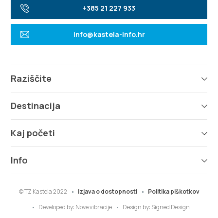
+385 21 227 933
info@kastela-info.hr
Raziščite
Destinacija
Kaj početi
Info
© TZ Kastela 2022
Izjava o dostopnosti
Politika piškotkov
Developed by:
Nove vibracije
Design by:
Signed Design