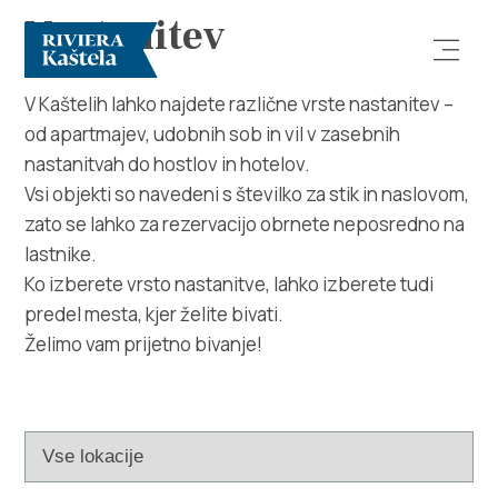
Nastanitev
V Kaštelih lahko najdete različne vrste nastanitev –
od apartmajev, udobnih sob in vil v zasebnih
nastanitvah do hostlov in hotelov.
Vsi objekti so navedeni s številko za stik in naslovom,
zato se lahko za rezervacijo obrnete neposredno na
lastnike.
Raziščite
Ko izberete vrsto nastanitve, lahko izberete tudi
predel mesta, kjer želite bivati.
Destinacija
Želimo vam prijetno bivanje!
Kaj početi
Info