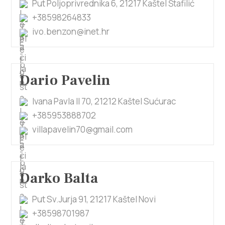
Put Poljoprivrednika 6, 21217 Kaštel Štafilić
+38598264833
ivo.benzon@inet.hr
Dario Pavelin
Ivana Pavla II 70, 21212 Kaštel Sućurac
+385953888702
villapavelin70@gmail.com
Darko Balta
Put Sv.Jurja 91, 21217 Kaštel Novi
+38598701987