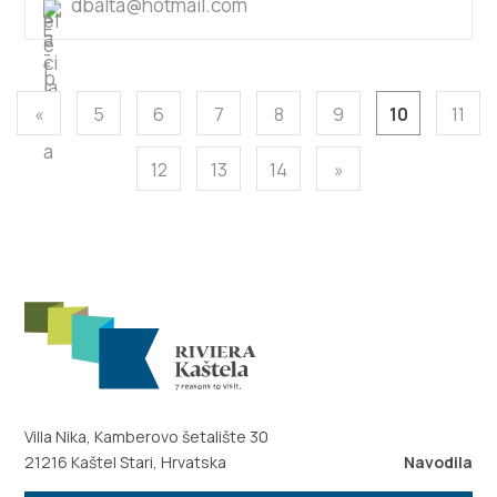
dbalta@hotmail.com
«
5
6
7
8
9
10
11
12
13
14
»
Villa Nika, Kamberovo šetalište 30
21216 Kaštel Stari, Hrvatska
Navodila