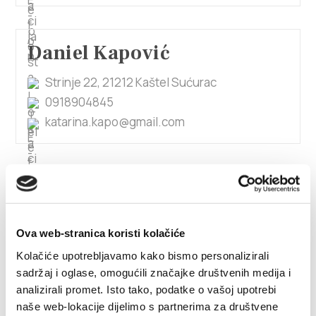
Daniel Kapović
Strinje 22, 21212 Kaštel Sućurac
0918904845
katarina.kapo@gmail.com
1/7
Danijela Baldić
Ova web-stranica koristi kolačiće
Brce1, 21217 Kaštel Stari
Kolačiće upotrebljavamo kako bismo personalizirali
+38598589830
sadržaj i oglase, omogućili značajke društvenih medija i
danijela.baldic@gmail.com
analizirali promet. Isto tako, podatke o vašoj upotrebi
naše web-lokacije dijelimo s partnerima za društvene