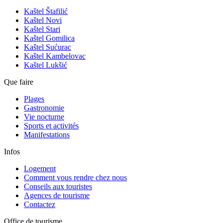
Kaštel Štafilić
Kaštel Novi
Kaštel Stari
Kaštel Gomilica
Kaštel Sućurac
Kaštel Kambelovac
Kaštel Lukšić
Que faire
Plages
Gastronomie
Vie nocturne
Sports et activités
Manifestations
Infos
Logement
Comment vous rendre chez nous
Conseils aux touristes
Agences de tourisme
Contactez
Office de tourisme