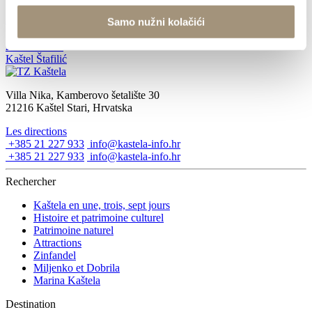
JAZZ COLOR CONCERT
Samo nužni kolačići
25 août 2022
Kaštel Štafilić
Villa Nika, Kamberovo šetalište 30
21216 Kaštel Stari, Hrvatska
Les directions
+385 21 227 933
info@kastela-info.hr
+385 21 227 933
info@kastela-info.hr
Rechercher
Kaštela en une, trois, sept jours
Histoire et patrimoine culturel
Patrimoine naturel
Attractions
Zinfandel
Miljenko et Dobrila
Marina Kaštela
Destination