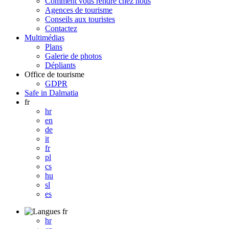
Comment vous rendre chez nous
Agences de tourisme
Conseils aux touristes
Contactez
Multimédias
Plans
Galerie de photos
Dépliants
Office de tourisme
GDPR
Safe in Dalmatia
fr
hr
en
de
it
fr
pl
cs
hu
sl
es
fr
hr