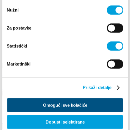
2021
Odabir
2020
Nužni
pristanka
2019
2018
2017
Za postavke
2016
août
mai
Statistički
juin
août
Marketinški
LEGEND OF MILJENKO AND DOBRILA 2022
Prikaži detalje
2 août 2022 - 12 août 2022
ARIES UNDER THE STARS 2022
Omogući sve kolačiće
11 août 2022
Brce, Kaštel Novi
Dopusti selektirane