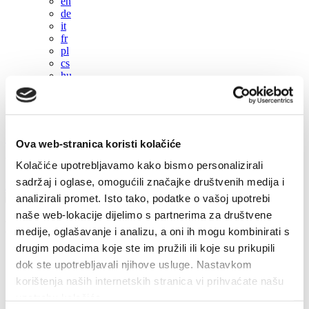
en
de
it
fr
pl
cs
hu
sl
es
+385 21 227 933
info@kastela-info.hr
Ova web-stranica koristi kolačiće
Villa Nika, Kamberovo šetalište 30, 21216 Kaštel Stari, Hrvatska
Kolačiće upotrebljavamo kako bismo personalizirali
sadržaj i oglase, omogućili značajke društvenih medija i
Les directions
analizirali promet. Isto tako, podatke o vašoj upotrebi
naše web-lokacije dijelimo s partnerima za društvene
Manifestations
medije, oglašavanje i analizu, a oni ih mogu kombinirati s
drugim podacima koje ste im pružili ili koje su prikupili
2022
dok ste upotrebljavali njihove usluge. Nastavkom
2026
korištenja naših internetskih stranica vi prihvaćate našu
2024
2023
upotrebu kolačića.
2022