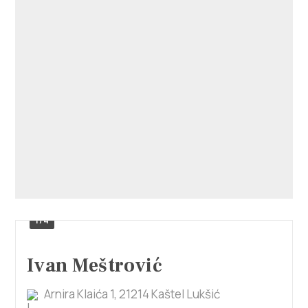
1/4
Ivan Meštrović
Arnira Klaića 1, 21214 Kaštel Lukšić