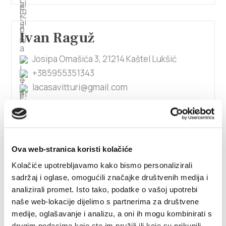
Ivan Raguž
Josipa Omašića 3, 21214 Kaštel Lukšić
+385955351343
lacasavitturi@gmail.com
Ivan Rajčić
Ova web-stranica koristi kolačiće
Sela 63 A, 21212 Kaštel Sućurac
Kolačiće upotrebljavamo kako bismo personalizirali
+385915593124
sadržaj i oglase, omogućili značajke društvenih medija i
milkarajcic56@gmail.com
analizirali promet. Isto tako, podatke o vašoj upotrebi
naše web-lokacije dijelimo s partnerima za društvene
medije, oglašavanje i analizu, a oni ih mogu kombinirati s
drugim podacima koje ste im pružili ili koje su prikupili