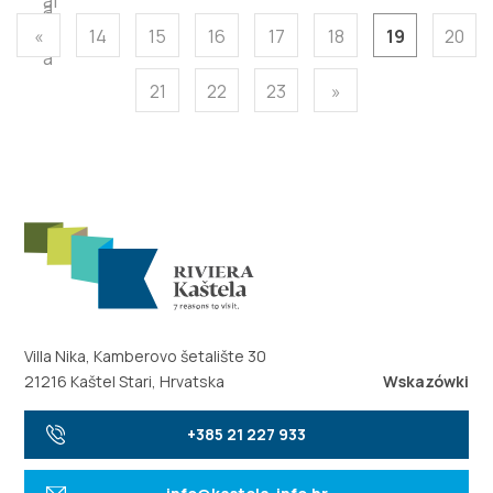
«
14
15
16
17
18
19
20
21
22
23
»
Villa Nika, Kamberovo šetalište 30
21216 Kaštel Stari, Hrvatska
Wskazówki
+385 21 227 933