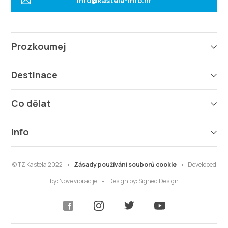
info@kastela-info.hr
Prozkoumej
Destinace
Co dělat
Info
© TZ Kastela 2022
Zásady používání souborů cookie
Developed
by:
Nove vibracije
Design by:
Signed Design