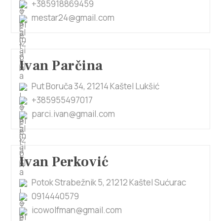
+385918869459
mestar24@gmail.com
Ivan Parčina
Put Boruča 34, 21214 Kaštel Lukšić
+385955497017
parci.ivan@gmail.com
Ivan Perković
Potok Strabežnik 5, 21212 Kaštel Sućurac
0914440579
icowolfman@gmail.com