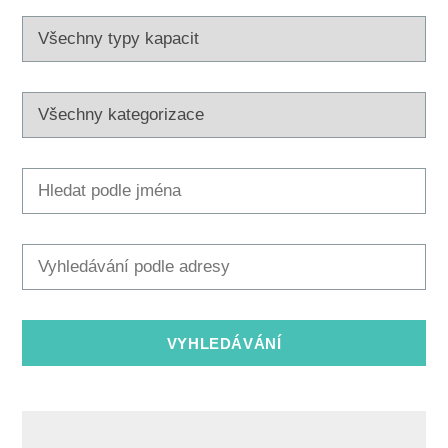
Multimédia
Safe in Dalmatia
cs
+385 21 227 933
info@kastela-info.hr
Villa Nika, Kamberovo šetalište 30,
Wskazówki
21216 Kaštel Stari, Hrvatska