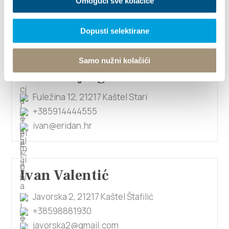
Omogući sve kolačiće
Gospe na krugu 9, 21214 Kaštel Kambelovac
qpoint8@gmail.com
Dopusti selektirane
Samo nužni kolačići
Ivan Šunjerga
Fuležina 12, 21217 Kaštel Stari
+385914444555
ivan@eridan.hr
Ivan Valentić
Javorska 2, 21217 Kaštel Štafilić
+38598881930
javorska2@gmail.com