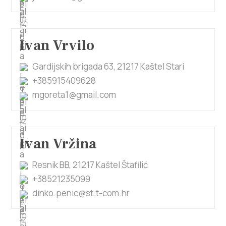
Ivan Vrvilo
Gardijskih brigada 63, 21217 Kaštel Stari
+385915409628
mgoreta1@gmail.com
Ivan Vržina
Resnik BB, 21217 Kaštel Štafilić
+38521235099
dinko.penic@st.t-com.hr