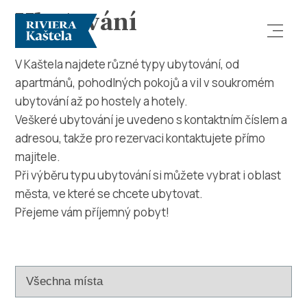
Ubytování
V Kaštela najdete různé typy ubytování, od
apartmánů, pohodlných pokojů a vil v soukromém
ubytování až po hostely a hotely.
Veškeré ubytování je uvedeno s kontaktním číslem a
adresou, takže pro rezervaci kontaktujete přímo
majitele.
Prozkoumej
Při výběru typu ubytování si můžete vybrat i oblast
města, ve které se chcete ubytovat.
Destinace
Přejeme vám příjemný pobyt!
Co dělat
Info