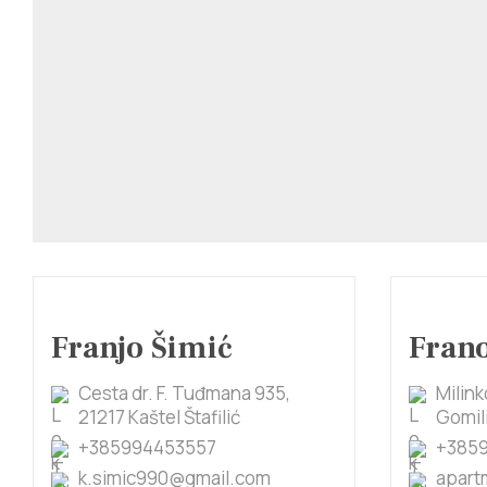
Franjo Šimić
Frano
Cesta dr. F. Tuđmana 935,
Milink
21217 Kaštel Štafilić
Gomil
+385994453557
+385
k.simic990@gmail.com
apart