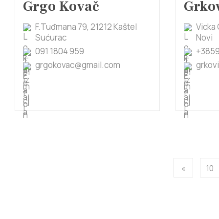
Grgo Kovač
Grko
F.Tuđmana 79, 21212 Kaštel
Vicka 
Sućurac
Novi
091 1804 959
+3859
grgokovac@gmail.com
grkov
«
10