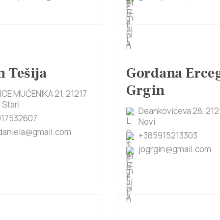
 Tešija
Gordana Erce
Grgin
ICE MUČENIKA 21, 21217
 Stari
Deankovićeva 28, 212
917532607
Novi
adaniela@gmail.com
+385915213303
jogrgin@gmail.com