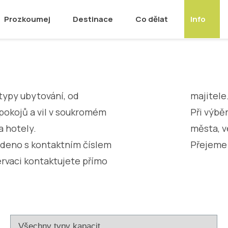
Prozkoumej
Destinace
Co dělat
Info
typy ubytování, od
majitele
okojů a vil v soukromém
Při výbě
a hotely.
města, v
edeno s kontaktním číslem
Přejeme
ervaci kontaktujete přímo