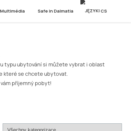
Multimédia
Safe in Dalmatia
CS
.
ru typu ubytování si můžete vybrat i oblast
e které se chcete ubytovat.
 vám příjemný pobyt!