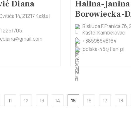
vić Diana
Halina-Janina
Borowiecka-D
Cvitića 14, 21217 Kaštel
Biskupa F.Franića 76, 
12251705
Kaštel Kambelovac
icdiana@gmail.com
+38598646164
polska-45@tlen.pl
11
12
13
14
15
16
17
18