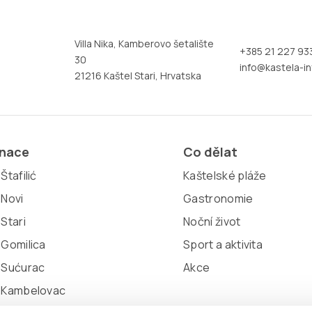
Villa Nika, Kamberovo šetalište
+385 21 227 93
30
info@kastela-in
21216 Kaštel Stari, Hrvatska
inace
Co dělat
Štafilić
Kaštelské pláže
 Novi
Gastronomie
 Stari
Noční život
 Gomilica
Sport a aktivita
 Sućurac
Akce
l Kambelovac