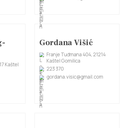
g-
Gordana Višić
Franje Tuđmana 404, 21214
Kaštel Gomilica
17 Kaštel
223 370
gordana.visic@gmail.com