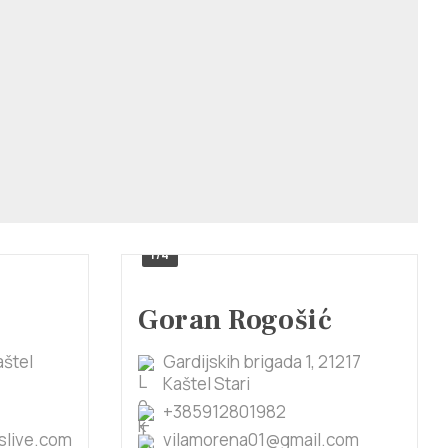
1/4
Goran Rogošić
aštel
Gardijskih brigada 1, 21217
Kaštel Stari
+385912801982
live.com
vilamorena01@gmail.com