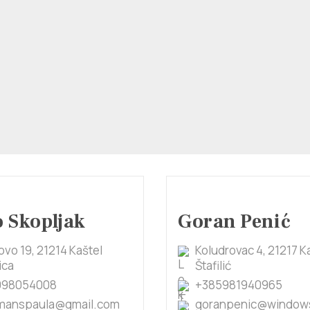
 Skopljak
Goran Penić
ovo 19, 21214 Kaštel
Koludrovac 4, 21217 K
ica
Štafilić
998054008
+385981940965
manspaula@gmail.com
goranpenic@windows