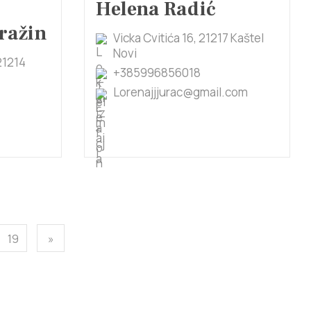
Helena Radić
ražin
Vicka Cvitića 16, 21217 Kaštel
Novi
21214
+385996856018
Lorenajjjurac@gmail.com
19
»