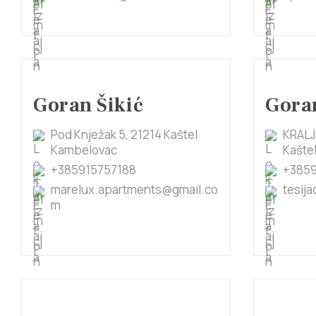
Goran Šikić
Goran
Pod Knježak 5, 21214 Kaštel
KRALJ
Kambelovac
Kaštel
+385915757188
+385
marelux.apartments@gmail.co
tesij
m