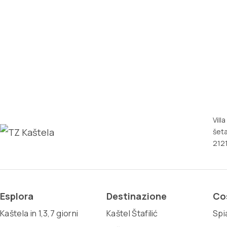
Vill
šeta
2121
Esplora
Destinazione
Co
Kaštela in 1,3,7 giorni
Kaštel Štafilić
Spi