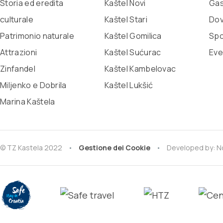
Storia ed eredita
Kaštel Novi
Gas
culturale
Kaštel Stari
Dov
Patrimonio naturale
Kaštel Gomilica
Spo
Attrazioni
Kaštel Sućurac
Eve
Zinfandel
Kaštel Kambelovac
Miljenko e Dobrila
Kaštel Lukšić
Marina Kaštela
© TZ Kastela 2022
Gestione dei Cookie
Developed by:
N