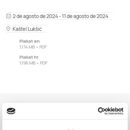
Multimedia
2 de agosto de 2024 - 11 de agosto de 2024
Safe in Dalmatia
Kaštel Lukšić
es
Plakat en
1,174 MB • PDF
Plakat hr
+385 21 227 933
1,196 MB • PDF
info@kastela-info.hr
Villa Nika, Kamberovo šetalište 30,
Instrucciones
21216 Kaštel Stari, Hrvatska
EVENTOS
Descubre más