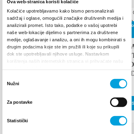
Ova web-stranica koristi kolačiće
17 de agosto de 2026
Kolačiće upotrebljavamo kako bismo personalizirali
sadržaj i oglase, omogućili značajke društvenih medija i
26 de junio
analizirali promet. Isto tako, podatke o vašoj upotrebi
Arias under the stars
naše web-lokacije dijelimo s partnerima za društvene
de 2026
medije, oglašavanje i analizu, a oni ih mogu kombinirati s
17th D
drugim podacima koje ste im pružili ili koje su prikupili
LEER MÁS
TRADI
dok ste upotrebljavali njihove usluge. Nastavkom
korištenja naših internetskih stranica vi prihvaćate našu
ETHNO
upotrebu kolačića.
ISLAN
Odabir
FAIR
Nužni
pristanka
Za postavke
LEER MÁ
Statistički