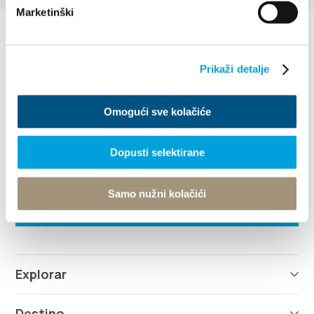
Marketinški
Prikaži detalje
Omogući sve kolačiće
Villa Nika, Kamberovo šetalište 30
21216 Kaštel Stari, Hrvatska
Instrucciones
Dopusti selektirane
+385 21 227 933
Samo nužni kolačići
info@kastela-info.hr
Explorar
Destino