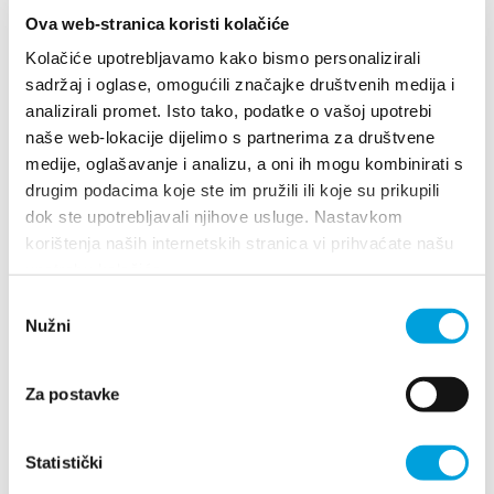
Multimedia
Ova web-stranica koristi kolačiće
Kolačiće upotrebljavamo kako bismo personalizirali
Tourist office
sadržaj i oglase, omogućili značajke društvenih medija i
analizirali promet. Isto tako, podatke o vašoj upotrebi
Safe in Dalmatia
naše web-lokacije dijelimo s partnerima za društvene
medije, oglašavanje i analizu, a oni ih mogu kombinirati s
Villa Nika, Kamberovo šetalište 30
en
drugim podacima koje ste im pružili ili koje su prikupili
21216 Kaštel Stari, Hrvatska
Directions
dok ste upotrebljavali njihove usluge. Nastavkom
korištenja naših internetskih stranica vi prihvaćate našu
+385 21 227 933
upotrebu kolačića.
+385 21 227 933
Odabir
info@kastela-info.hr
Nužni
pristanka
info@kastela-info.hr
Za postavke
Explore
Villa Nika, Kamberovo šetalište 30,
Directions
21216 Kaštel Stari, Hrvatska
Statistički
Destination