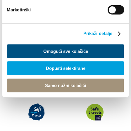
What to do
Marketinški
Info
Prikaži detalje
Tourist office
Omogući sve kolačiće
© TZ Kastela 2022
Cookie Policy
Developed by:
Nove vibracije
Dopusti selektirane
Design by:
Signed Design
Samo nužni kolačići