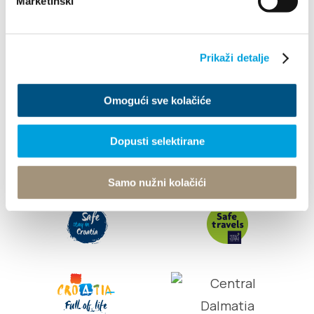
Marketinški
Info
Turistički ured
Prikaži detalje
Omogući sve kolačiće
© TZ Kastela 2022
Cookie-Richtlinie
Developed by:
Nove vibracije
Design by:
Signed Design
Dopusti selektirane
Samo nužni kolačići