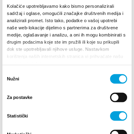
Multimedia
Kolačiće upotrebljavamo kako bismo personalizirali
sadržaj i oglase, omogućili značajke društvenih medija i
Turistički ured
analizirali promet. Isto tako, podatke o vašoj upotrebi
Villa Nika, Kamberovo šetalište 30
naše web-lokacije dijelimo s partnerima za društvene
21216 Kaštel Stari, Hrvatska
Richtungen
Safe in Dalmatia
medije, oglašavanje i analizu, a oni ih mogu kombinirati s
drugim podacima koje ste im pružili ili koje su prikupili
+385 21 227 933
dok ste upotrebljavali njihove usluge. Nastavkom
de
korištenja naših internetskih stranica vi prihvaćate našu
info@kastela-info.hr
upotrebu kolačića.
Odabir
+385 21 227 933
Nužni
pristanka
Erforsche
info@kastela-info.hr
Za postavke
Destination
Statistički
Villa Nika, Kamberovo šetalište 30,
Was kann man machen
Richtungen
21216 Kaštel Stari, Hrvatska