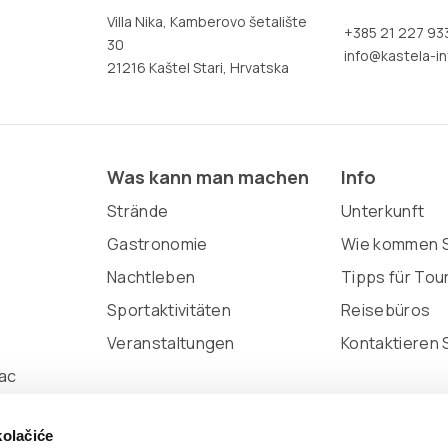
Villa Nika, Kamberovo šetalište
+385 21 227 93
30
info@kastela-in
21216 Kaštel Stari, Hrvatska
Was kann man machen
Info
Strände
Unterkunft
Gastronomie
Wie kommen S
Nachtleben
Tipps für Tou
Sportaktivitäten
Reisebüros
Veranstaltungen
Kontaktieren 
ac
kolačiće