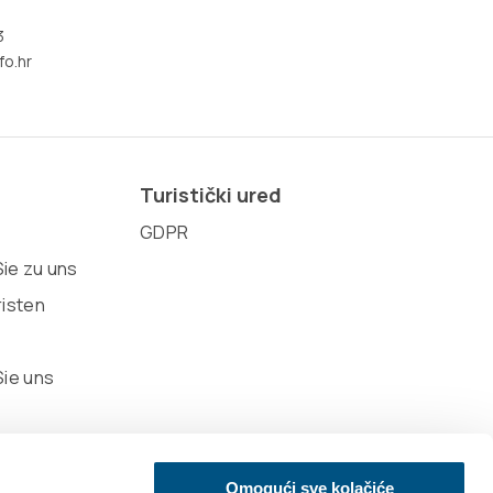
3
fo.hr
Turistički ured
GDPR
ie zu uns
risten
Sie uns
Omogući sve kolačiće