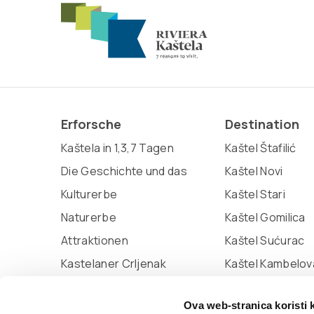
Erforsche
Destination
Kaštela in 1,3,7 Tagen
Kaštel Štafilić
Die Geschichte und das
Kaštel Novi
Kulturerbe
Kaštel Stari
Naturerbe
Kaštel Gomilica
Attraktionen
Kaštel Sućurac
Kastelaner Crljenak
Kaštel Kambelov
Miljenko und Dobrila
Kaštel Lukšić
Ova web-stranica koristi 
Marina Kaštela