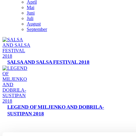
April
Turistički ured
Mai
Juni
Juli
August
Safe in Dalmatia
September
de
SALSA AND SALSA FESTIVAL 2018
+385 21 227 933
info@kastela-info.hr
Villa Nika, Kamberovo šetalište 30,
21216 Kaštel Stari, Hrvatska
LEGEND OF MILJENKO AND DOBRILA-
SUSTIPAN 2018