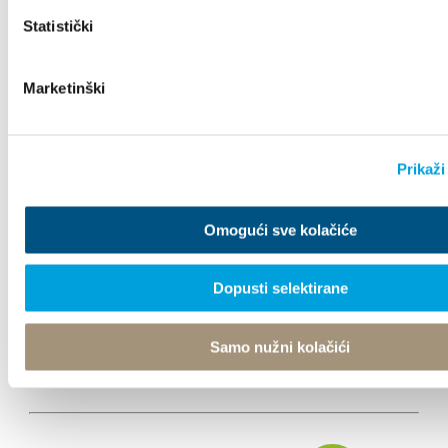
Destination
Statistički
Was kann man machen
Marketinški
Info
Prikaži
Omogući sve kolačiće
Turistički ured
Dopusti selektirane
© TZ Kastela 2022
Cookie-Richtlinie
Developed by:
Nove vibracije
Design
by:
Signed Design
Samo nužni kolačići