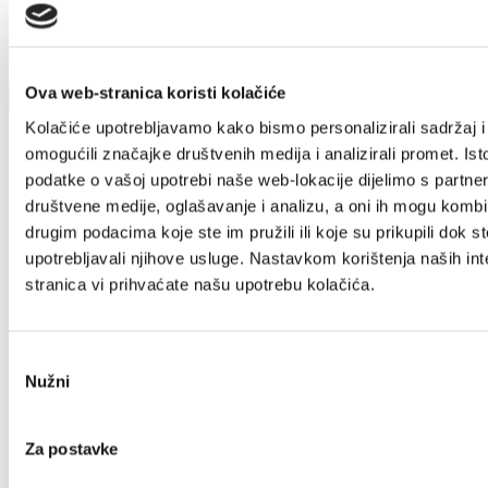
Ova web-stranica koristi kolačiće
Kolačiće upotrebljavamo kako bismo personalizirali sadržaj i
omogućili značajke društvenih medija i analizirali promet. Ist
podatke o vašoj upotrebi naše web-lokacije dijelimo s partne
društvene medije, oglašavanje i analizu, a oni ih mogu kombin
drugim podacima koje ste im pružili ili koje su prikupili dok st
Villa Nika, Kamberovo šetalište 30
upotrebljavali njihove usluge. Nastavkom korištenja naših int
21216 Kaštel Stari, Hrvatska
stranica vi prihvaćate našu upotrebu kolačića.
+385 21 227 933
info@kastela-info.hr
Odabir
Nužni
pristanka
Erforsche
Za postavke