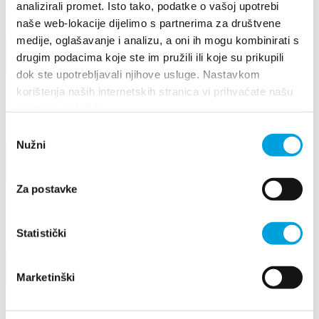
analizirali promet. Isto tako, podatke o vašoj upotrebi
Damir Ćuk
naše web-lokacije dijelimo s partnerima za društvene
medije, oglašavanje i analizu, a oni ih mogu kombinirati s
Put Štalija 24, 21217 Kaštel Stari
+385996565132
drugim podacima koje ste im pružili ili koje su prikupili
cuk.damir@gmail.com
dok ste upotrebljavali njihove usluge. Nastavkom
korištenja naših internetskih stranica vi prihvaćate našu
1/4
upotrebu kolačića.
Damir Ezgeta
Odabir
Nužni
pristanka
Ujevićeva 27, 21217 Kaštel Novi
+385(0)98 73 4400
damir.ezgeta@gmail.com
Za postavke
1/4
Damir Poljanec
Statistički
Ćurkova 4, 21217 Kaštel Štafilić
+38598579576
Marketinški
martinmornar78@gmail.com
1/4