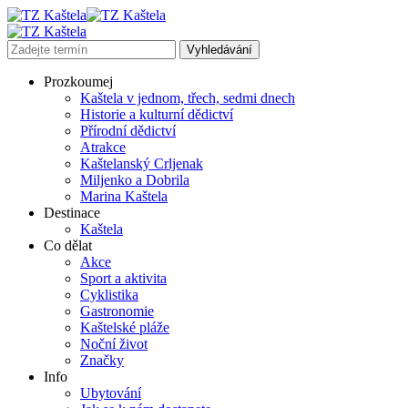
Prozkoumej
Kaštela v jednom, třech, sedmi dnech
Historie a kulturní dědictví
Přírodní dědictví
Atrakce
Kaštelanský Crljenak
Miljenko a Dobrila
Marina Kaštela
Destinace
Kaštela
Co dělat
Akce
Sport a aktivita
Cyklistika
Gastronomie
Kaštelské pláže
Noční život
Značky
Info
Ubytování