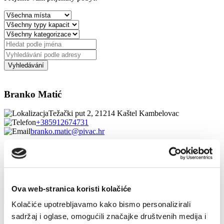
Branko Matić
Težački put 2, 21214 Kaštel Kambelovac
+385912674731
branko.matic@pivac.hr
Cecilija Žulj
ULICA SVIH SVETIH 47, 21214 Kaštel Lukšić
+385919105754
Ova web-stranica koristi kolačiće
cuci.hr@gmail.com
Kolačiće upotrebljavamo kako bismo personalizirali
1/4
sadržaj i oglase, omogućili značajke društvenih medija i