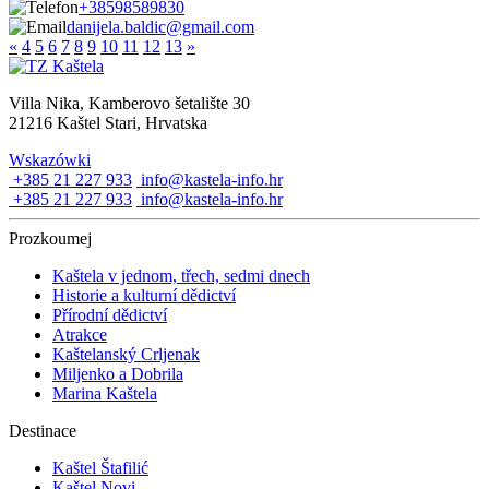
+38598589830
danijela.baldic@gmail.com
«
4
5
6
7
8
9
10
11
12
13
»
Villa Nika, Kamberovo šetalište 30
21216 Kaštel Stari, Hrvatska
Wskazówki
+385 21 227 933
info@kastela-info.hr
+385 21 227 933
info@kastela-info.hr
Prozkoumej
Kaštela v jednom, třech, sedmi dnech
Historie a kulturní dědictví
Přírodní dědictví
Atrakce
Kaštelanský Crljenak
Miljenko a Dobrila
Marina Kaštela
Destinace
Kaštel Štafilić
Kaštel Novi