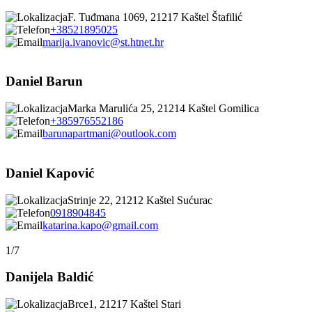
F. Tuđmana 1069, 21217 Kaštel Štafilić
+38521895025
marija.ivanovic@st.htnet.hr
Daniel Barun
Marka Marulića 25, 21214 Kaštel Gomilica
+385976552186
barunapartmani@outlook.com
Daniel Kapović
Strinje 22, 21212 Kaštel Sućurac
0918904845
katarina.kapo@gmail.com
1/7
Danijela Baldić
Brce1, 21217 Kaštel Stari