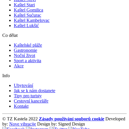
Kaštel Stari
Kaštel Gomilica
Kaštel Sućurac
Kaštel Kambelovac
Kaštel Lukšić
Co dělat
Kaštelské pláže
Gastronomie
Noční život
Sport a aktivita
Akce
Info
Ubytování
Jak se k nám dostanete
Tipy pro turisty
Cestovní kanceláře
Kontakt
© TZ Kastela 2022
Zásady používání souborů cookie
Developed
by:
Nove vibracije
Design by:
Signed Design