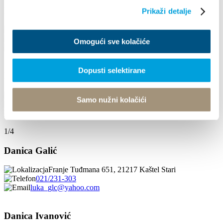
Damir Rašetina
Prikaži detalje
Put poljoprivrednika 35, 21217 Kaštel Štafilić
+385915655431
Omogući sve kolačiće
apartmani.tino@gmail.com
Dopusti selektirane
Dane Samac
Put Resnika 29, 21217 Kaštel Štafilić
Samo nužni kolačići
+38521234316
danesamac@gmail.com
1/4
Danica Galić
Franje Tuđmana 651, 21217 Kaštel Stari
021/231-303
luka_glc@yahoo.com
Danica Ivanović