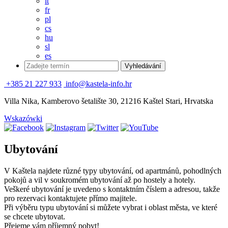
it
fr
pl
cs
hu
sl
es
+385 21 227 933
info@kastela-info.hr
Villa Nika, Kamberovo šetalište 30, 21216 Kaštel Stari, Hrvatska
Wskazówki
Ubytování
V Kaštela najdete různé typy ubytování, od apartmánů, pohodlných
pokojů a vil v soukromém ubytování až po hostely a hotely.
Veškeré ubytování je uvedeno s kontaktním číslem a adresou, takže
pro rezervaci kontaktujete přímo majitele.
Při výběru typu ubytování si můžete vybrat i oblast města, ve které
se chcete ubytovat.
Přejeme vám příjemný pobyt!