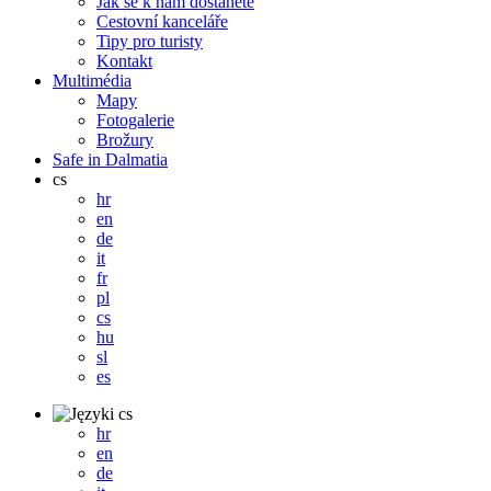
Jak se k nám dostanete
Cestovní kanceláře
Tipy pro turisty
Kontakt
Multimédia
Mapy
Fotogalerie
Brožury
Safe in Dalmatia
cs
hr
en
de
it
fr
pl
cs
hu
sl
es
cs
hr
en
de