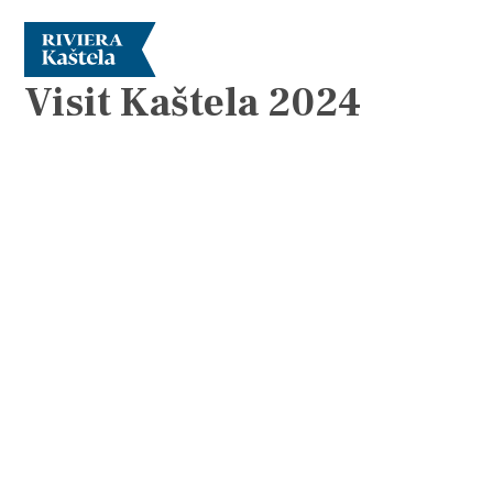
BROŽURY
Visit Kaštela 2024
Prozkoumej
Destinace
Co dělat
Info
Multimédia