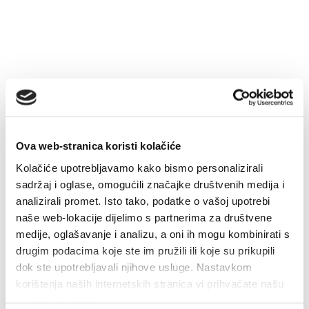
Safe in Dalmatia
cs
+385 21 227 933
Ova web-stranica koristi kolačiće
info@kastela-info.hr
Kolačiće upotrebljavamo kako bismo personalizirali
sadržaj i oglase, omogućili značajke društvenih medija i
Villa Nika, Kamberovo šetalište 30,
analizirali promet. Isto tako, podatke o vašoj upotrebi
Wskazówki
21216 Kaštel Stari, Hrvatska
naše web-lokacije dijelimo s partnerima za društvene
medije, oglašavanje i analizu, a oni ih mogu kombinirati s
drugim podacima koje ste im pružili ili koje su prikupili
dok ste upotrebljavali njihove usluge. Nastavkom
korištenja naših internetskih stranica vi prihvaćate našu
upotrebu kolačića.