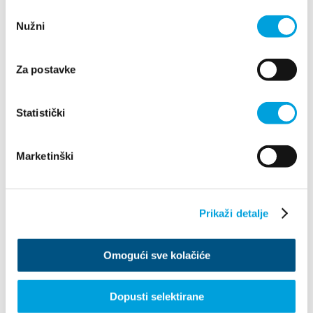
Odabir
Nužni
pristanka
Za postavke
Statistički
Villa Nika, Kamberovo šetalište 30
21216 Kaštel Stari, Hrvatska
Wskazówki
Marketinški
+385 21 227 933
info@kastela-info.hr
Prikaži detalje
Omogući sve kolačiće
Prozkoumej
Dopusti selektirane
Destinace