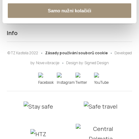
Samo nužni kolačići
Co dělat
Info
© TZ Kastela 2022
Zásady používání souborů cookie
Developed
by:
Nove vibracije
Design by:
Signed Design