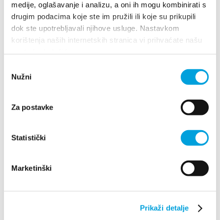
medije, oglašavanje i analizu, a oni ih mogu kombinirati s
przez...
drugim podacima koje ste im pružili ili koje su prikupili
dok ste upotrebljavali njihove usluge. Nastavkom
korištenja naših internetskih stranica vi prihvaćate našu
CZYTAJ WIĘCEJ
upotrebu kolačića.
Odabir
Nužni
pristanka
Za postavke
Statistički
Marketinški
Villa Nika, Kamberovo šetalište 30
21216 Kaštel Stari, Hrvatska
Wskazówki
Prikaži detalje