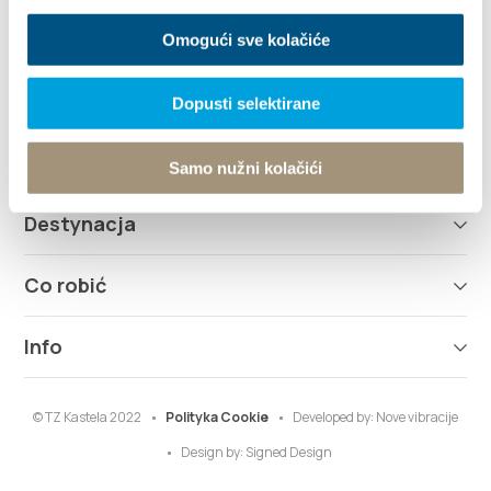
+385 21 227 933
Omogući sve kolačiće
info@kastela-info.hr
Dopusti selektirane
Odkryj
Samo nužni kolačići
Destynacja
Co robić
Info
© TZ Kastela 2022
Polityka Cookie
Developed by:
Nove vibracije
Design by:
Signed Design