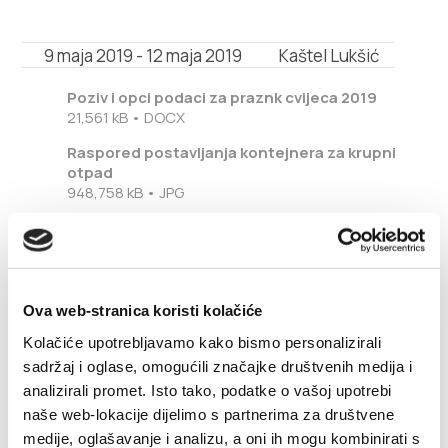
Multimedia
9 maja 2019 - 12 maja 2019
Kaštel Lukšić
Safe in Dalmatia
Poziv i opci podaci za praznk cvijeca 2019
pl
21,561 kB • DOCX
Raspored postavljanja kontejnera za krupni
otpad
948,758 kB • JPG
+385 21 227 933
info@kastela-info.hr
Ova web-stranica koristi kolačiće
Villa Nika, Kamberovo šetalište 30,
Kolačiće upotrebljavamo kako bismo personalizirali
Wskazówki
21216 Kaštel Stari, Hrvatska
sadržaj i oglase, omogućili značajke društvenih medija i
analizirali promet. Isto tako, podatke o vašoj upotrebi
naše web-lokacije dijelimo s partnerima za društvene
Festiwal Kwiatów Kastela
medije, oglašavanje i analizu, a oni ih mogu kombinirati s