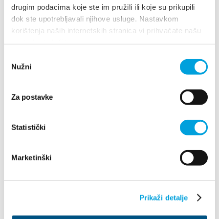
drugim podacima koje ste im pružili ili koje su prikupili
dok ste upotrebljavali njihove usluge. Nastavkom
CZYTAJ WIĘCEJ
korištenja naših internetskih stranica vi prihvaćate našu
upotrebu kolačića.
Odabir
Nužni
pristanka
Za postavke
Statistički
Marketinški
Villa Nika, Kamberovo šetalište 30
21216 Kaštel Stari, Hrvatska
Wskazówki
Prikaži detalje
+385 21 227 933