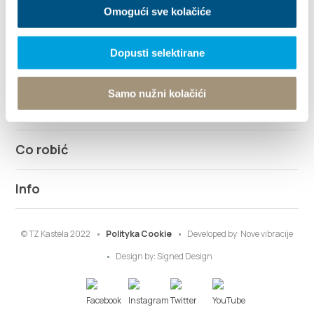
info@kastela-info.hr
Omogući sve kolačiće
Dopusti selektirane
Odkryj
Samo nužni kolačići
Destynacja
Co robić
Info
© TZ Kastela 2022
Polityka Cookie
Developed by:
Nove vibracije
Design by:
Signed Design