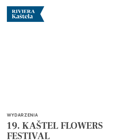
Odkryj
Destynacja
Co robić
WYDARZENIA
19. KAŠTEL FLOWERS
Info
FESTIVAL