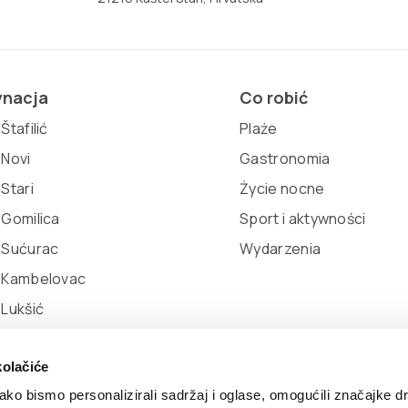
ynacja
Co robić
Štafilić
Plaże
 Novi
Gastronomia
 Stari
Życie nocne
 Gomilica
Sport i aktywności
 Sućurac
Wydarzenia
l Kambelovac
 Lukšić
kolačiće
ko bismo personalizirali sadržaj i oglase, omogućili značajke d