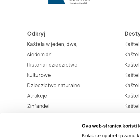
Odkryj
Dest
Kaštela w jeden, dwa,
Kaštel 
siedem dni
Kaštel
Historia i dziedzictwo
Kaštel
kulturowe
Kaštel
Dziedzictwo naturalne
Kaštel
Atrakcje
Kašte
Zinfandel
Kaštel
Miljenko i Dobrila
Ova web-stranica koristi 
Marina Kaštela
Kolačiće upotrebljavamo ka