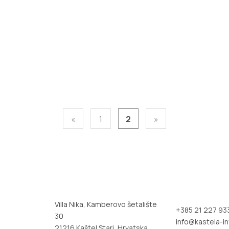
«
1
2
»
Villa Nika, Kamberovo šetalište
+385 21 227 93
30
info@kastela-in
21216 Kaštel Stari, Hrvatska