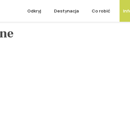
Odkryj
Destynacja
Co robić
Inf
zne