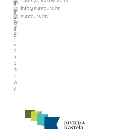
+385 (0) 95 892 2046
info@suntours.hr
suntours.hr/