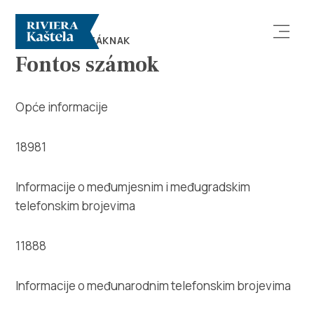
TIPPEK TURISTÁKNAK
Fontos számok
Opće informacije
18981
Vizsgálja meg
Informacije o međumjesnim i međugradskim
Rendeltetési hely
telefonskim brojevima
Mit kell tenni?
11888
Info
Informacije o međunarodnim telefonskim brojevima