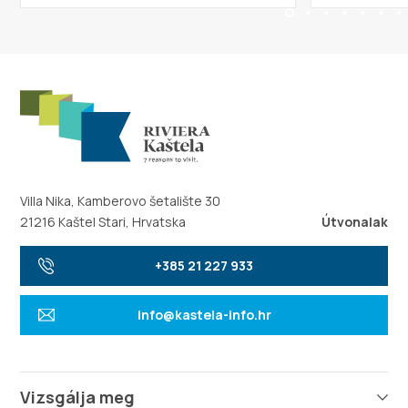
Villa Nika, Kamberovo šetalište 30
21216 Kaštel Stari, Hrvatska
Útvonalak
+385 21 227 933
info@kastela-info.hr
Vizsgálja meg