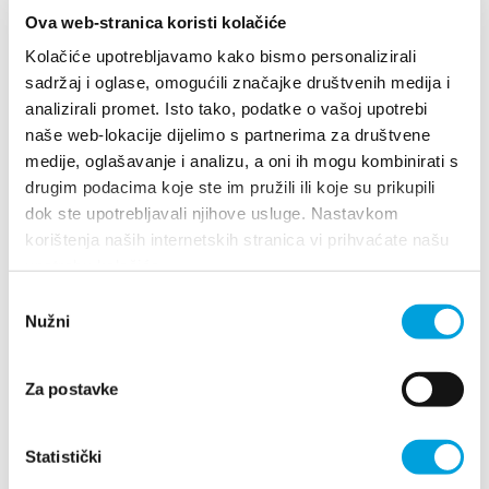
Ova web-stranica koristi kolačiće
Kolačiće upotrebljavamo kako bismo personalizirali
sadržaj i oglase, omogućili značajke društvenih medija i
analizirali promet. Isto tako, podatke o vašoj upotrebi
naše web-lokacije dijelimo s partnerima za društvene
Zračna luka Split
medije, oglašavanje i analizu, a oni ih mogu kombinirati s
drugim podacima koje ste im pružili ili koje su prikupili
203 598
dok ste upotrebljavali njihove usluge. Nastavkom
korištenja naših internetskih stranica vi prihvaćate našu
upotrebu kolačića.
Lučka kapetanija, ispostava Kaštela
Odabir
Nužni
pristanka
223 441
Za postavke
Statistički