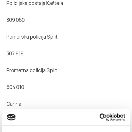
Policijska postaja Kaštela
309 060
Pomorska policija Split
307 919
Prometna policija Split
504 010
Carina
393 777