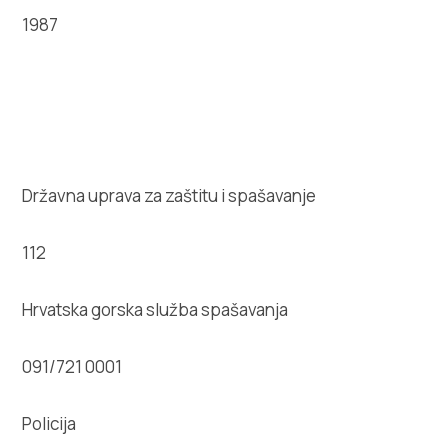
1987
Državna uprava za zaštitu i spašavanje
112
Hrvatska gorska služba spašavanja
091/721 0001
Policija