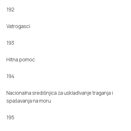
192
Vatrogasci
193
Hitna pomoć
194
Nacionalna središnjica za usklađivanje traganja i
spašavanja na moru
195