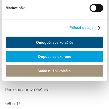
Jadrolinija
Marketinški
338 333
Prikaži detalje
Croatia Airlines
Omogući sve kolačiće
362 997
Dopusti selektirane
Samo nužni kolačići
Porezna uprava Kaštela
680 707