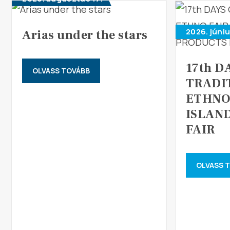
2026. júniu
Arias under the stars
17th D
OLVASS TOVÁBB
TRADI
ETHNO
ISLAN
FAIR
OLVASS 