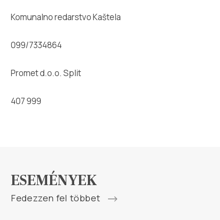
Komunalno redarstvo Kaštela
099/7334864
Promet d.o.o. Split
407 999
ESEMÉNYEK
Fedezzen fel többet
2026. augusztus 17.