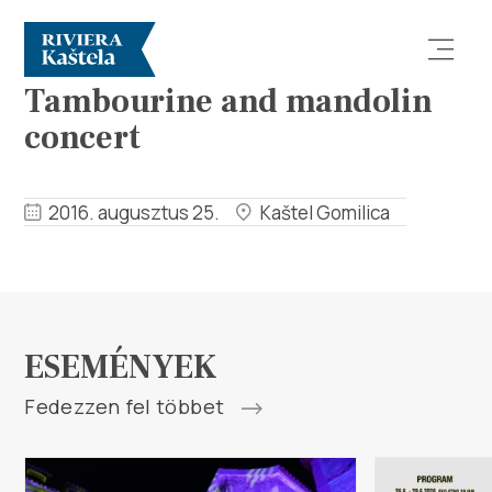
ESEMÉNYEK
Tambourine and mandolin
concert
2016. augusztus 25.
Kaštel Gomilica
Vizsgálja meg
Rendeltetési hely
ESEMÉNYEK
Mit kell tenni?
Fedezzen fel többet
Info