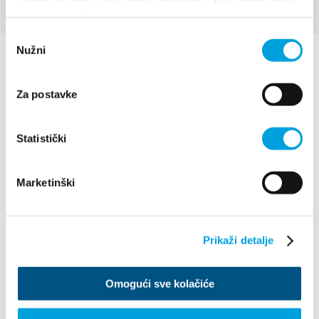
upotrebu kolačića.
Odabir
Nužni
pristanka
Za postavke
Statistički
Villa Nika, Kamberovo šetalište 30
21216 Kaštel Stari, Hrvatska
Útvonalak
Marketinški
+385 21 227 933
info@kastela-info.hr
Prikaži detalje
Omogući sve kolačiće
Vizsgálja meg