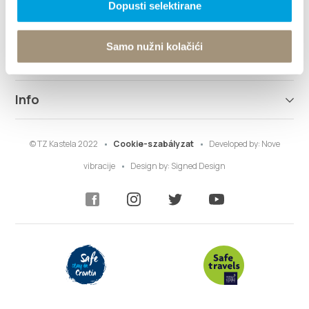
Dopusti selektirane
Rendeltetési hely
Samo nužni kolačići
Mit kell tenni?
Info
© TZ Kastela 2022
Cookie-szabályzat
Developed by:
Nove
vibracije
Design by:
Signed Design