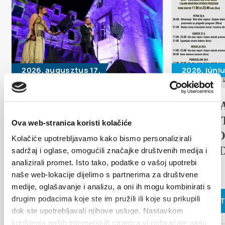
Multimédia
Safe in Dalmatia
hu
2026. augusztus 17.
2026. júniu
Arias under the stars
17th D
+385 21 227 933
TRADI
Ova web-stranica koristi kolačiće
info@kastela-info.hr
ETHNO
Kolačiće upotrebljavamo kako bismo personalizirali
OLVASS TOVÁBB
ISLAN
sadržaj i oglase, omogućili značajke društvenih medija i
analizirali promet. Isto tako, podatke o vašoj upotrebi
FAIR
Villa Nika, Kamberovo šetalište 30,
naše web-lokacije dijelimo s partnerima za društvene
Útvonalak
21216 Kaštel Stari, Hrvatska
medije, oglašavanje i analizu, a oni ih mogu kombinirati s
drugim podacima koje ste im pružili ili koje su prikupili
OLVASS 
dok ste upotrebljavali njihove usluge. Nastavkom
korištenja naših internetskih stranica vi prihvaćate našu